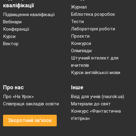
парах
: один учень
отримані нові
кваліфікації
Журнал
офіціант
знання, клієнти
Бібліотека розробок
Підвищення кваліфікації
італійського
ресторану.
толерантно
Тести
Вебінари
Другий
– клієнт
розмовляють з
Лабораторні роботи
Конференції
ресторану
. (Задача:
офіціантом
,
роблять
Проєкти
Курси
зробити-прийняти
замовлення
.
Конкурси
Вектор
Олімпіади
замовлення)
Штучний інтелект для
Е
тап
контрол
ю
.
вчителів
Завдання: виявити рівень опанування
Курси англійської мови
знан
нями
, намітити подальші
перспективи, корекція мовних умінь.
Про нас
Інше
Пропонує виконати 5-
Дани картки для
Про «На Урок»
Вхід для учнів (naurok.ua)
хвилинний тест на
перевірки засвоєних
Співпраця закладів освіти
Матеріали до свят
перевірку засвоєного
лексичних одиниць.
Конкурс «Фантастична
матеріалу.
Виконують тест.
п’ятірка»
Зворотний зв'язок
Перевіряють
роботи один