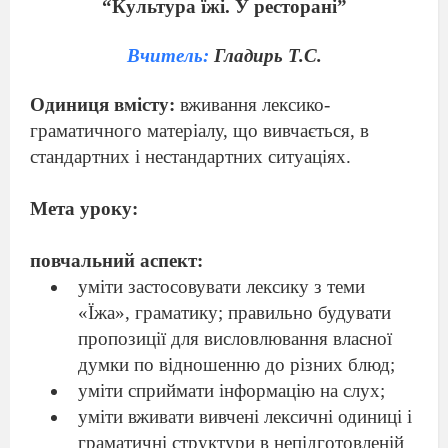
“Культура
їжі
. У ресторані”
Вчитель:
Гладирь Т.С.
Одиниця вмісту:
вживання лексико-
граматичного матеріалу, що вивчається, в
стандартних і нестандартних ситуаціях
.
Мета
урок
у:
повчальний
аспект:
уміти застосовувати лексику
з
тем
и
«Ї
ж
а», граматику; правильно будувати
пропозиції для висловлювання власної
думки по відношенню до різних блюд;
уміти сприймати інформацію на слух;
уміти вживати вивчені лексичні одиниці і
граматичні структури в непідготовленій