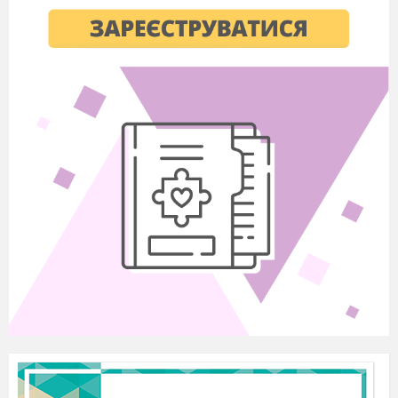
і
нформац
ійна
,
загально
культурна,
комун
і
кативна,
соц
і
о-культурна.
Межі
зна
ння
-
незнання
:
знають – лексичні одиниці
з
тем
и
«Ї
ж
а.
Ресторан»; фрази для вираження схвалення,
похвали, незадоволення; Л
О
«appealing,
delicious, appetizing, boring»; не знають –
лексичні одиниці (назви блюд, прикметники
з
теми); вирази «That sounds fantastic/ appetizing/
appealing/ bland/ delicious/ boring»;
коннотатівн
е
значення слів «appealing,
delicious, appetizing, boring».