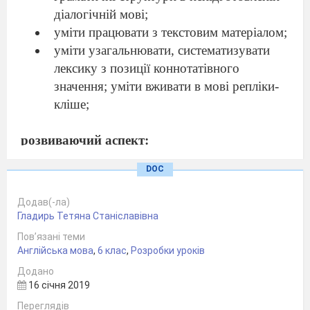
діалогічній мові;
уміти працювати з текстовим матеріалом;
уміти узагальнювати, систематизувати
лексику з позиції коннотатівного
значення; уміти вживати в мові реплік
и
-
кліше;
розвиваючий аспект:
розвивати уміння узагальнювати,
DOC
систематизувати лексику з
у
рахуванням її
вживання в різних коннотац
і
ях,
Додав(-ла)
уміти аналізувати прочитану і почуту
Гладирь Тетяна Станіславівна
інформацію;
Пов’язані теми
розвивати пам'ять, увагу, уяву при описі
Англійська мова
,
6 клас
,
Розробки уроків
ситуацій;
Додано
16 січня 2019
виховуючий аспект:
Переглядів