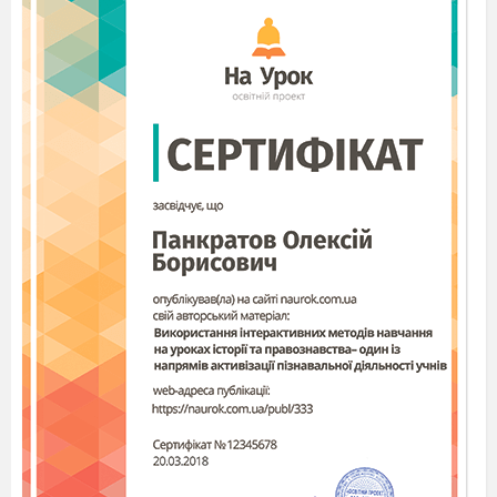
Підготовчий
е
тап.
Завдання етапу
:
забезпечення мотивації і прийняття
учнями
мет
и
уроку, актуалізація
опорних знань і умінь,
Форм
и
роботи
:
фронтальна, групова.
Метод:
продуктивн
и
й.
Діяльність
в
чителя
Діяльність
учнів
.
1.Оргмомент,
Учні
вітають
привітання
.
в
чителя.
2. Прос
ить
прочитат
и
Виражають згоду/
цитату на
дошці
:
“The
незгоду з висловом.
appetite
comes
with
Формулюють тему і
eating”
мету уроку.
3. Підготовка дітей до
Грають,
наступного етапу. Гра
висловлюють