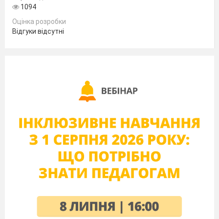
виховувати толерантність; формувати
1094
смак до корисної і здорової їжі;
Оцінка розробки
Відгуки відсутні
розвивати культуру діалогу і поважати
думку товаришів.
Тип урок
у
: урок комплексного
застосування
знан
ь
.
Етапи уроку:
підготовка до активної учбово-
пізнавальної діяльності;
вживання знань і способів дій;
контроль міри засвоєння;
підведення підсумків уроку на основі
рефлексії.
Компетенц
ії
: