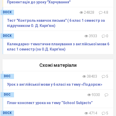
Презентація до уроку "Харчування"
завдання з
пропуски
пропущеними словами
конкретн
ою
DOCX
24828
4.8
(діалоги з ресторану)
інформаці
єю
.
Тест "Контроль навичок письма" ( 6 клас 1 семестр за
Текст читається
підручником О. Д. Карп'юк)
диктором
2 рази.
DOCX
3933
0
Етап
застосування
.
Календарно-тематичне планування з англійської мови 6
Завдання: забезпечити вживання нових
клас 1 семестр (за О.Д. Карп'юк)
знань в зміненій ситуації.
Вчитель дає установку
Учні дивляться/
Схожі матеріали
дивитися
фрагмент
слухають фільм,
фільм
у і дати відповіді
дають відповіді на
DOC
38403
5
на запитання вчителя.
і
запитання.
Урок з англійської мови у 6 класі на тему «Подорож»
Застосувати лексичні
одиниці в новій
Діти зазначають, що
DOC
9330
ситуації, розповісти,
нового дізналися з
План-конспект урока на тему “School Subjects”
що відчува
є
герой
фрагмента і
DOCX
4714
5
відеоролика
в
даній
висловлюють свої