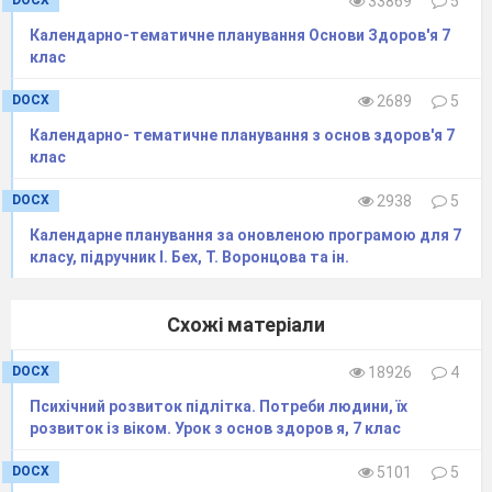
DOCX
33869
5
Календарно-тематичне планування Основи Здоров'я 7
клас
1.
«Період вікон» — 2-12 тижнів.
(Людина не
помічає, що інфікована.)
DOCX
2689
5
2.
Безсимптомний період — від 6-ти місяців
Календарно- тематичне планування з основ здоров'я 7
клас
до 10 років.
(Відсутність симптомів або їх
поява: втрата ваги, втомленість, пітливість тощо.)
DOCX
2938
5
3.
Стадія СНІДу — від 6 місяців до 2-х і більше
Календарне планування за оновленою програмою для 7
років.
(На тілі виникають пухлини, приєднуються
класу, підручник І. Бех, Т. Воронцова та ін.
інші інфекції, що призводять до смерті).
ВІЛ-інфекція — молода хвороба не лише тому, що
Схожі матеріали
виявили її відносно нещодавно, а й тому, що
хворіють переважно молоді люди, віком і 4-25
DOCX
18926
4
років. Ін'єкційні наркотики — найкоротший шлях до
Психічний розвиток підлітка. Потреби людини, їх
ВІЛ-інфекцій.
розвиток із віком. Урок з основ здоров я, 7 клас
Жертви ВІЛ-інфекцій. Демонструються портрети
DOCX
5101
5
відомих людей, що стали жертвами ВІЛ, а також