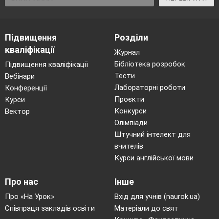
позитивних людей. Є такі і в Україні:
Ані Лорак, Лілія Подкопаєва, Андрій Шевченко,
Віталій та Володимир Клички та ін.
Підвищення
Розділи
кваліфікації
Темпи поширення ВІЛ-інфекції в Україні стрімкі.
Журнал
Україна посідає І місце за темпами поширення ВІЛ
Бібліотека розробок
Підвищення кваліфікації
Тести
Вебінари
серед молоді.
Лабораторні роботи
Конференції
Проєкти
Курси
6. ЗАКРІПЛЕННЯ ВИВЧЕНОГО
Конкурси
Вектор
МАТЕРІАЛУ Виконання
Олімпіади
Штучний інтелект для
вправи «Знайомство»
вчителів
Курси англійської мови
Ім’я учня
Про нас
Інше
Чи
обговорювали
Про «На Урок»
Вхід для учнів (naurok.ua)
проблему ВІЛ/
Співпраця закладів освіти
Матеріали до свят
СНІДу в