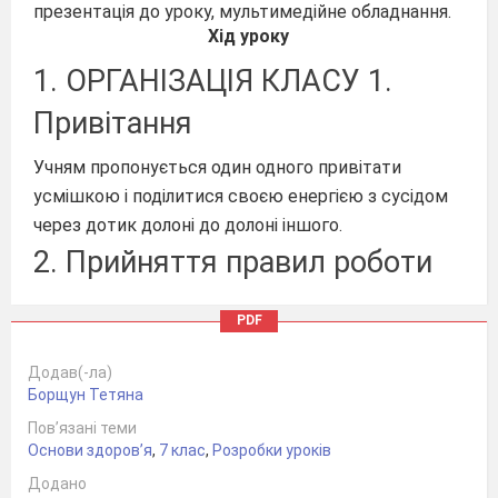
презентація до уроку, мультимедійне обладнання.
Хід уроку
1. ОРГАНІЗАЦІЯ КЛАСУ 1.
Привітання
Учням пропонується один одного привітати
усмішкою і поділитися своєю енергією з сусідом
через дотик долоні до долоні іншого.
2. Прийняття правил роботи
на уроці
PDF
Учні обговорюють правила поведінки
Додав(-ла)
(взаємодопомога, вислуховувати один одного, не
Борщун Тетяна
перебиваючи тощо).
Пов’язані теми
Основи здоров’я
,
7 клас
,
Розробки уроків
2. ПЕРЕВІРКА ДОМАШНЬОГО
Додано