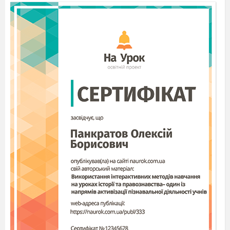
Перед учнями на слайді з'являється ребус, потім
відгадка: «Імунітет».
Для того щоб пригадати інформацію, учням
пропонується пройти лабіринт «Мої знання про
ВІЛ-інфекцію»
Учні повинні від прямокутника № 1 до № 16 пройти
шлях і записати свій виграш номерами
прямокутників, до яких вони рухалися. Потім учні
зачитують свій порядок виграшних номерів
(послідовність кроків).
5. ВИВЧЕННЯ НОВОГО