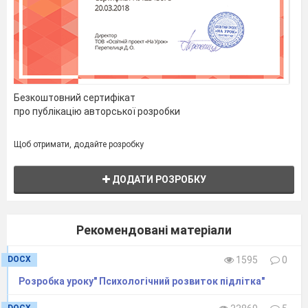
МАТЕРІАЛУ
ВІЛ — нова інфекція, яку офіційно визнали у світі
після того, як 1981 року в США помер чоловік,
уражений невідомим збудником, що отримав
згодом назву ВІЛ.
Безкоштовний сертифікат
— Які стадії розвитку має інфекція?
про публікацію авторської розробки
Захворювання має три стадії.
Щоб отримати, додайте розробку
СТАДІЇРОЗВИТКУ
ДОДАТИ РОЗРОБКУ
Рекомендовані матеріали
DOCX
1595
0
Розробка уроку" Психологічний розвиток підлітка"