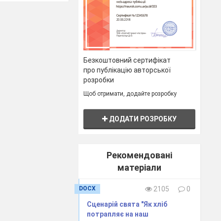
ьну активність
вати,
 учнівському
і якості,
 матеріал,
Безкоштовний сертифікат
вітряні кульки,
про публікацію авторської
розробки
фарби, ватман,
Щоб отримати, додайте розробку
ДОДАТИ РОЗРОБКУ
. Запропонуйте
фото краєвидів
Рекомендовані
блять мандри.
матеріали
DOCX
2105
0
дні ви будете
Сценарій свята "Як хліб
потрапляє на наш