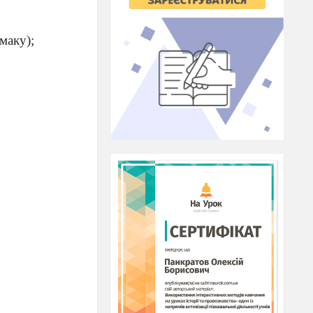
маку);
товувати