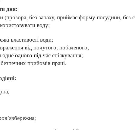
ти дня:
ди (прозора, без запаху, приймає форму посудини, без с
користовувати воду;
еякі властивості води;
 враження від
почутого, побаченого;
 одне одного під
час спілкування;
безпечних прийомів праці.
адіяні:
рна;
оров’язбережна;
лення про властивості води ті його значення; викорис