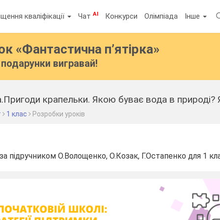
AI
щення кваліфікації
Чат
Конкурси
Олімпіада
Інше
бок
«Фантастична п’ятірка»
подарунки вигравай!
.Пригоди крапельки. Якою буває вода в природі? 
т
1 клас
Розробки уроків
за підручником О.Волощенко, О.Козак, Г.Остапенко для 1 к