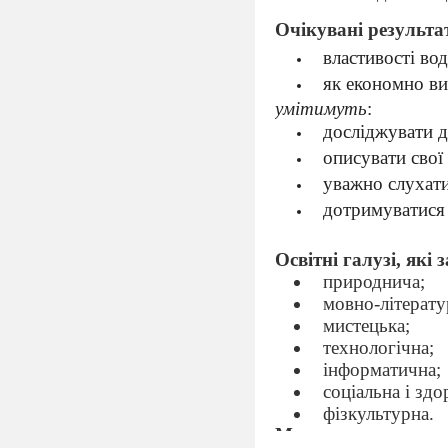
Очікувані результа
властивості во
як економно ви
умітимуть
:
досліджувати д
описувати свої
уважно слухати
дотримуватися 
Освітні галузі, які з
природнича;
мовно-літерату
мистецька;
технологічна;
інформатична;
соціальна і зд
фізкультурна.
Мета:
дати учням уяв