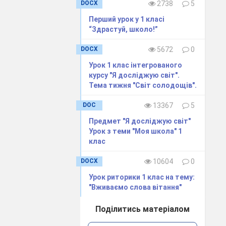
DOCX
2738
5
Перший урок у 1 класі
“Здрастуй, школо!”
DOCX
5672
0
Урок 1 клас інтегрованого
курсу "Я досліджую світ".
Тема тижня "Світ солодощів".
DOC
13367
5
 також станемо
Предмет "Я досліджую світ"
Урок з теми "Моя школа" 1
клас
и схожими на
DOCX
10604
0
Урок риторики 1 клас на тему:
"Вживаємо слова вітання"
Поділитись матеріалом