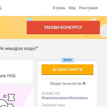
Я учень
Вхід
Реєстрація
УМОВИ КОНКУРСУ
Як мандрує вода?"
DOCX
ЗАВАНТАЖИТИ
ласів НУШ
Зберегти на потім
Додав(-ла)
Мажнікова Ірина Миколаївна
Пов’язані теми