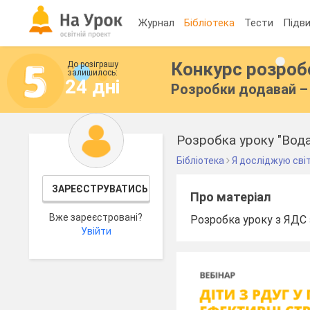
Журнал
Бібліотека
Тести
Підви
Конкурс розро
До розіграшу
залишилось:
24 дні
Розробки додавай – 
Розробка уроку "Вода
Бібліотека
Я досліджую сві
ЗАРЕЄСТРУВАТИСЬ
Про матеріал
Вже зареєстровані?
Розробка уроку з ЯДС 
Увійти