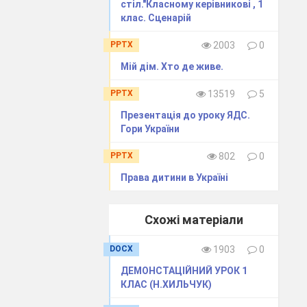
стіл."Класному керівникові , 1
клас. Сценарій
PPTX
2003
0
Мій дім. Хто де живе.
нку поцілувала
PPTX
13519
5
почистив зуби.
Презентація до уроку ЯДС.
альчик ті, хто
Гори України
PPTX
802
0
ду? Послухайте
Права дитини в Україні
Схожі матеріали
DOCX
1903
0
ДЕМОНСТАЦІЙНИЙ УРОК 1
КЛАС (Н.ХИЛЬЧУК)