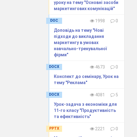
оцес
уроку на тему "Основні засоби
чної
маркетингових комунікацій"
ової
DOC
1998
0
Доповідь на тему "Нові
цтва
підходи до викладання
рми,
маркетингу в умовах
иці,
навчально-тренувальної
фірми"
ових
DOCX
4673
0
ення
аних
Конспект до семінару, Урок на
.
тему "Реклама"
форм
DOCX
4081
5
обів
Урок-задача з економіки для
11-го класу "Продуктивність
ного
та ефективність"
кому
ення
PPTX
2221
0