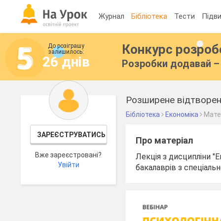
Журнал
Бібліотека
Тести
Підви
Конкурс розро
До розіграшу
залишилось:
26 днів
Розробки додавай – 
Розширене відтворен
Бібліотека
Економіка
Мате
ЗАРЕЄСТРУВАТИСЬ
Про матеріал
Вже зареєстровані?
Лекція з дисципліни "
Увійти
бакалаврів з спеціаль