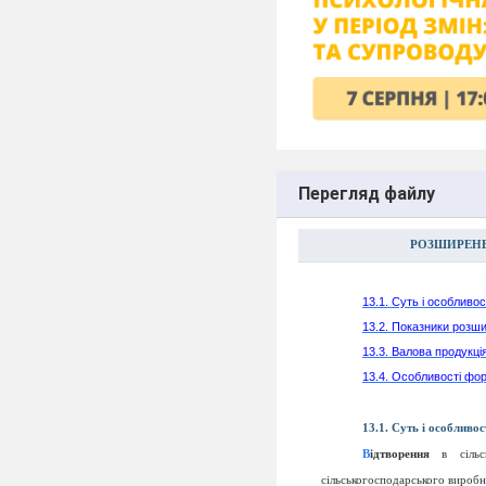
Перегляд файлу
РОЗШИРЕНЕ
13.1.
Суть і особливос
13.2.
Показники розши
13.3.
Валова продукція 
13.4.
Особливості форм
13.1.
Суть і особливос
В
ідтворення
в сільс
сільськогосподарського виробн