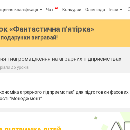
AI
щення кваліфікації
Чат
Конкурси
Олімпіада
Інше
бок
«Фантастична п’ятірка»
подарунки вигравай!
ня і нагромадження на аграрних підприємствах
ріали до уроків
Економіка аграрного підприємства" для підготовки фахови
ності "Менеджмент"