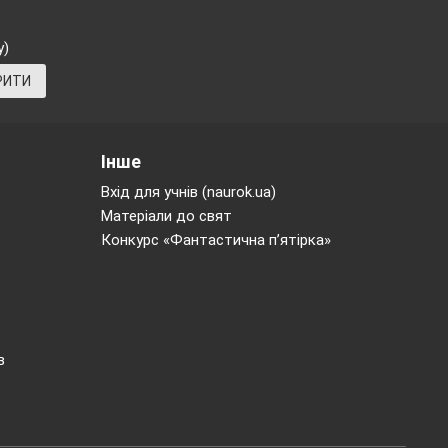
сять
у)
вних
РИТИ
тв і
ків,
Інше
я їх
ці і
Вхід для учнів (naurok.ua)
Матеріали до свят
ичих
Конкурс «Фантастична п’ятірка»
кцію
асній
в