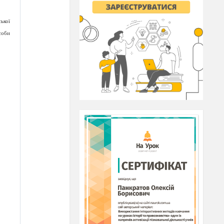
ької
соби