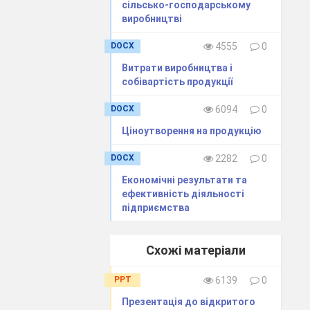
сільсько-господарському
виробництві
DOCX
4555
0
ьких
Витрати виробництва і
емих
собівартість продукції
DOCX
6094
0
ення
ення
Ціноутворення на продукцію
ання
DOCX
2282
0
ня в
Економічні результати та
ефективність діяльності
підприємства
о не
льне
Схожі матеріали
ими)
мою:
PPT
6139
0
Презентація до відкритого