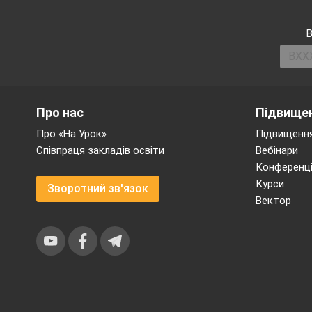
сільськогосподарських культур
на 1 га ріллі, збільшення погол
В
Показники розширеног
виробничих фондів сільського
фондоозброєності праці аграрн
Розширене відтворенн
Про нас
Підвищен
механізаторів і спеціалістів
кваліфікації. При цьому важ
Про «На Урок»
Підвищення
суспільних фондів споживання 
Співпраця закладів освіти
Вебінари
На основі збільшення 
Конференці
фондів і трудових ресурсів ві
Курси
Зворотний зв'язок
Вектор
13.3. Валова продукція
Валова продукція
сіль
рослинництва, тваринництва, п
виробничій діяльності.