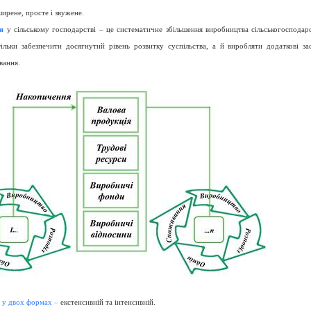
ирене, просте і звужене.
я
у сільському господарстві
– це систематичне збільшення виробництва сільськогосподарс
ільки забезпечити досягнутий рівень розвитку суспільства, а й виробляти додаткові за
вання.
 у двох формах –
екстенсивній та інтенсивній.