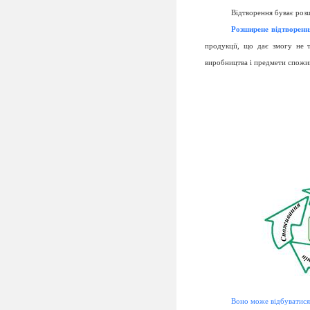
Відтворення буває розш
Розширене відтворенн
продукції, що дає змогу не т
виробництва і предмети спожи
Воно може відбуватися