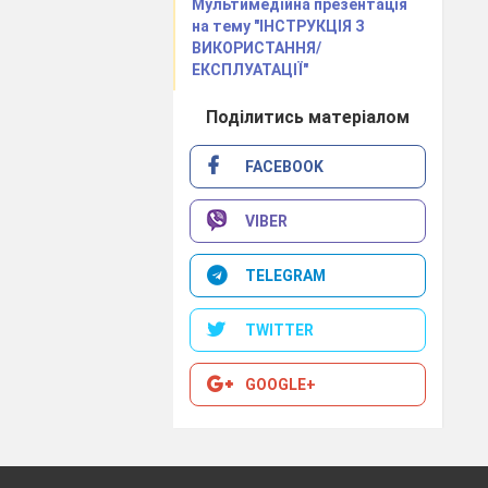
Мультимедійна презентація
на тему "ІНСТРУКЦІЯ З
ВИКОРИСТАННЯ/
ення
ЕКСПЛУАТАЦІЇ"
Поділитись матеріалом
FACEBOOK
кого
VIBER
ня в
ться
TELEGRAM
их і
TWITTER
GOOGLE+
тання
ння
івів