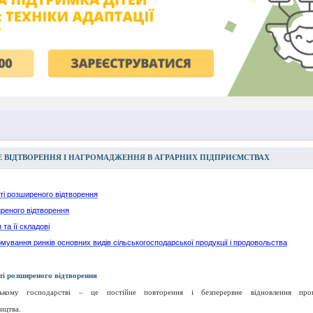
 ВІДТВОРЕННЯ І НАГРОМАДЖЕННЯ В АГРАРНИХ ПІДПРИЄМСТВАХ
ті розширеного відтворення
реного відтворення
та її складові
ування ринків основних видів сільськогосподарської продукції і продовольства
ті розширеного відтворення
ькому господарстві
– це постійне повторення і безперервне відновлення про
ицтва.