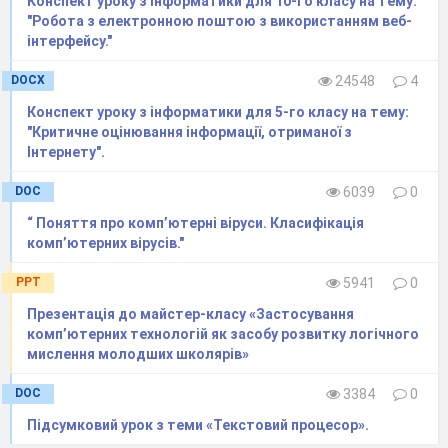
цілеспрямована методика навчання
Конспект уроку з інформатики для 10-го класу на тему:
"Робота з електронною поштою з використанням веб-
інформатики на основі диференціації за
інтерфейсу."
профілем і за рівнем знань та вмінь учнів.
DOCX
24548
4
Разом з тим, поступово шкільний
предмет інформатики втрачатиме роль
Конспект уроку з інформатики для 5-го класу на тему:
"Критичне оцінювання інформації, отриманої з
головного осередка підготовки користувачів
Інтернету".
сучасних інформаційних технологій. Проте
DOC
6039
0
теоретичні основи інформатики не втратять
світоглядного, загальноосвітнього і
“ Поняття про комп’ютерні віруси. Класифікація
комп’ютерних вірусів."
загальнокультурного значення.
Недивлячись
на те, що термін "інновація", як стверджують
PPT
5941
0
спеціалісти,
вперше використовується в
Презентація до майстер-класу «Застосування
наукових текстах XIX століття, інноваційна
комп’ютерних технологій як засобу розвитку логічного
мислення молодших школярів»
проблематика як відображення об'єктивних
потреб у сфері управління
суспільством і
DOC
3384
0
самоуправління особистості зафіксовано
Підсумковий урок з теми «Текстовий процесор».