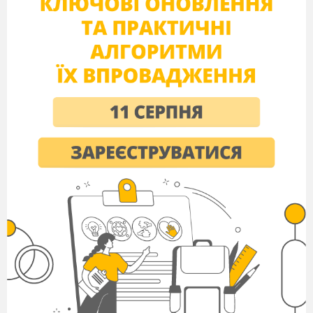
навчання інформатики.
2.1. Формування
самостійності людини.
2.2. Самостійна робота на
уроках.
2.3. Форми самостійної
словникової роботи.
3. Перспективи інноваційних
технологій.
3.1. Впровадження
інтерактивних навчальних програм.
3.2. Проблеми інтеграції.