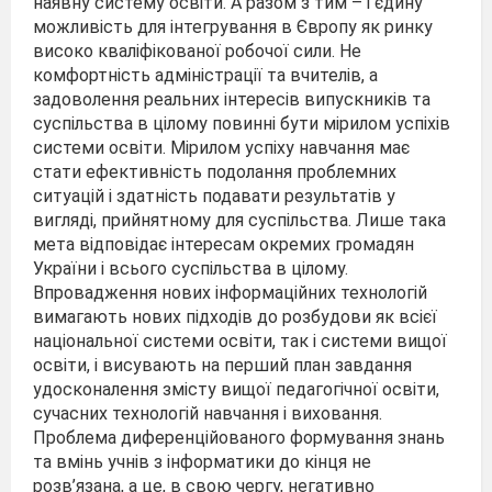
наявну систему освіти. А разом з тим – і єдину
можливість для інтегрування в Європу як ринку
високо кваліфікованої робочої сили. Не
комфортність адміністрації та вчителів, а
задоволення реальних інтересів випускників та
суспільства в цілому повинні бути мірилом успіхів
системи освіти. Мірилом успіху навчання має
стати ефективність подолання проблемних
ситуацій і здатність подавати результатів у
вигляді, прийнятному для суспільства. Лише така
мета відповідає інтересам окремих громадян
України і всього суспільства в цілому.
Впровадження нових інформаційних технологій
вимагають нових підходів до розбудови як всієї
національної системи освіти, так і системи вищої
освіти, і висувають на перший план завдання
удосконалення змісту вищої педагогічної освіти,
сучасних технологій навчання і виховання.
Проблема диференційованого формування знань
та вмінь учнів з інформатики до кінця не
розв’язана, а це, в свою чергу, негативно