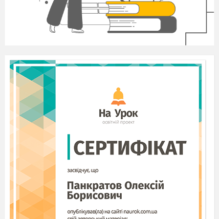
3.3. Досвід використання
ігрових технологій на уроках інформатики.
3.4. Застосування
нетрадиційних форм навчання.
3.5. Дидактичні ігри.
4. Висновок.
5. Список використаної літератури.
1. Вступ
Криза суспільства – це час для
перебудови будь-якої складної його системи –
політичної, економічної, освітньої. І чим