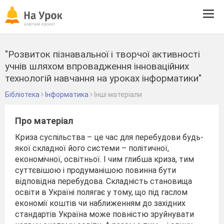
Tog
navi
"Розвиток пізнавальної і творчої активності
учнів шляхом впровадження інноваційних
технологій навчання на уроках інформатики"
Бібліотека
Інформатика
Інші матеріали
Про матеріал
Криза суспільства – це час для перебудови будь-
якої складної його системи – політичної,
економічної, освітньої. І чим глибша криза, тим
суттєвішою і продуманішою повинна бути
відповідна перебудова. Складність становища
освіти в Україні полягає у тому, що під гаслом
економії коштів чи наближенням до західних
стандартів Україна може повністю зруйнувати