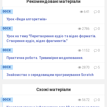
прийнятному для суспільства. Лише така мета
Рекомендовані матеріали
відповідає інтересам окремих громадян
DOCX
641
0
України і всього суспільства в цілому.
Урок «Види алгоритмів»
Впровадження нових інформаційних
технологій вимагають нових підходів до
DOCX
2786
0
розбудови як всієї національної системи освіти,
Урок на тему "Перетворення аудіо та відео форматів.
так і системи вищої освіти, і висувають на
Створення аудіо, відео фрагментів."
перший план завдання удосконалення змісту
DOCX
1152
0
вищої педагогічної освіти, сучасних технологій
Практична робота. Тривимірне моделювання.
навчання і виховання.
Проблема диференційованого
DOCX
2870
5
формування знань та вмінь учнів з
Знайомство з середовищем програмування Scratch
інформатики до кінця не розв’язана, а це, в
свою чергу, негативно відбивається на
Схожі матеріали
впровадженні інтенсивних форм та засобів
організації навчального процесу. Відсутня
DOCX
5672
0