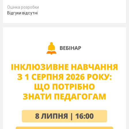
2
розкрити
Б
планету
Оцінка розробки
3
відчинити
В
вікно
Відгуки відсутні
4
розгорнути
Г
злочин
Установіть відповідність (яким членом речення
виступає фразеологізм у реченні, знайти
відповідність між стовпчиками)
Фразеологізм у реченні
Член речення
1
Ця подія відбулася за царя Гороха.
А
додаток
2
А син і досі б’є байдики.
Б
присудок
3
Дівчата як кров з молоком
В
означення
намагалися переспівати парубків.
4
Язикатій Хвесьці не можна
Г
обставина
казати нічого зайвого.
Установіть відповідність (знайти синоніми до
поданих фразеологізмів у лівому стовпчику з
правого)
Фразеологізм
Синонімічні ряди
1
язик без кісток
А
собак ганяти
2
як дві краплі води
Б
теревені
правити
3
знімати маску
В
два чоботи
пара
4
байдики бити
Г
виводити на