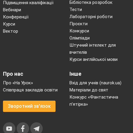
Бібліотека розробок
Підвищення кваліфікації
Тести
Вебінари
Лабораторні роботи
Конференції
Проєкти
Курси
Конкурси
Вектор
Олімпіади
Штучний інтелект для
вчителів
Курси англійської мови
Про нас
Інше
Про «На Урок»
Вхід для учнів (naurok.ua)
Співпраця закладів освіти
Матеріали до свят
Конкурс «Фантастична
п’ятірка»
Зворотний зв'язок