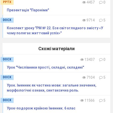
PPTX
4457
0
Презентація "Пароніми"
DOCX
9714
5
Конспект уроку "РМ № 22. Есе світоглядного змісту «У
чому полягає життєвий успіх»"
Схожі матеріали
DOCX
13437
0
Урок "Числівники прості, складні, складені"
DOCX
7104
5
Урок. Іменник як частина мови: загальне значення,
морфологічні ознаки, синтаксична роль.
DOCX
11566
5
Урок-подорож країною Іменник. 6 клас