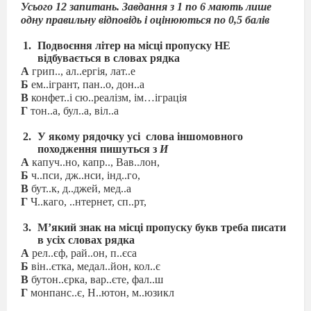
Усього 12 запитань. Завдання з 1 по 6 мають лише
одну правильну відповідь і оцінюються по 0,5 балів
Подвоєння літер на місці пропуску НЕ
відбувається в словах рядка
А
грип.., ал..ергія, лат..е
Б
ем..ігрант, пан..о, дон..а
В
конфет..і сю..реалізм, ім…іграція
Г
тон..а, бул..а, віл..а
У якому рядочку усі слова іншомовного
походження пишуться з
И
А
капуч..но, капр.., Вав..лон,
Б
ч..пси, дж..нси, інд..го,
В
бут..к, д..джей, мед..а
Г
Ч..каго, ..нтернет, сп..рт,
М’який знак на місці пропуску букв треба писати
в усіх словах рядка
А
рел..єф, рай..он, п..єса
Б
він..єтка, медал..йон, кол..є
В
бутон..єрка, вар..єте, фал..ш
Г
монпанс..є, Н..ютон, м..юзикл