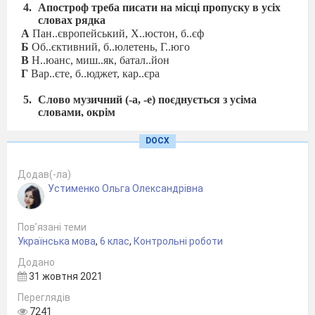
Апостроф треба писати на місці пропуску в усіх
словах рядка
А
Пан..європейський, Х..юстон, б..єф
Б
Об..єктивний, б..юлетень, Г..юго
В
Н..юанс, миш..як, батал..йон
Г
Вар..єте, б..юджет, кар..єра
Слово музичний (-а, -е) поєднується з усіма
словами, окрім
А
інструмент
Б
освіта
DOCX
В
мистецтво
Г
родина
Додав(-ла)
Устименко Ольга Олександрівна
Лексичну помилку допущено в словосполученні
А
вітальний адрес
Б
вступати до ліцею
Пов’язані теми
В
невірний номер
Українська мова
,
6 клас
,
Контрольні роботи
Г
дипломатичні відносини
Додано
Запитання з 7- 10 оцінюються по 1 балу
31 жовтня 2021
Переглядів
Установіть відповідність
1
відкрити
А
книжку
7241