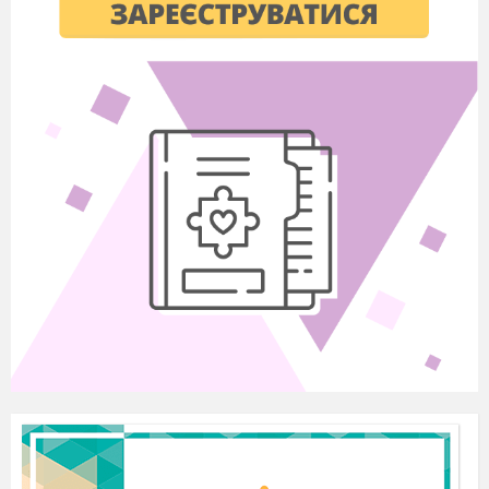
чисту воду
Установіть відповідність
1
історизми
А
ректи, уста, піїт, велій
2
просторіччя
Б
газда,
чорногуз, буханка,
вуйко
3
архаїзми
В
продльонка, слідуючий,
ляпати, витріщатися
4
діалектизми
Г
кріпак, осавул, чайка (не
птах), кіш
11. Скласти словосполучення із запропонованими
паронімами (усіма парами) (оцінюється в 2 бали)
музичний – музикальний
адрес – адреса
звичай – звичка
тактичний – тактовний
рідкий – рідкісний
12. Скласти 3 речення з поданими
фразеологізмами
(на вибір), зробити синтаксичний розбір цих речень
(оцінюється в 3 бали)
Фразеологізми: дісталося на горіхи,
накивати п’ятами,