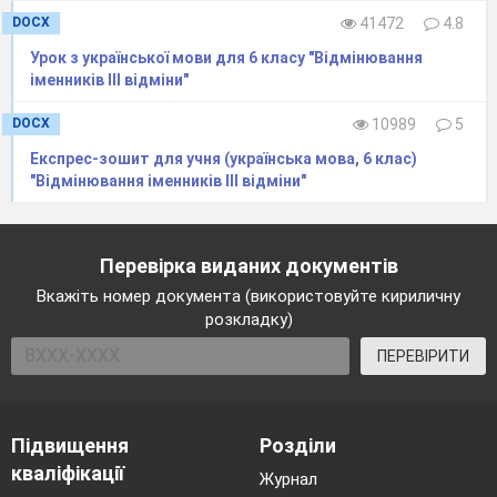
DOCX
41472
4.8
Урок з української мови для 6 класу "Відмінювання
іменників ІІІ відміни"
DOCX
10989
5
Експрес-зошит для учня (українська мова, 6 клас)
"Відмінювання іменників ІІІ відміни"
Перевірка виданих документів
Вкажіть номер документа (використовуйте кириличну
розкладку)
ПЕРЕВІРИТИ
Підвищення
Розділи
кваліфікації
Журнал