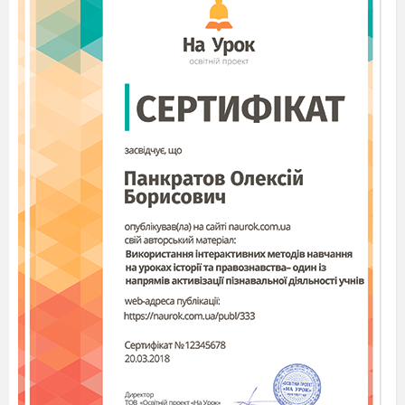
мов у воду опущений, задирати ніс, ні пари з вуст, грати
очима.