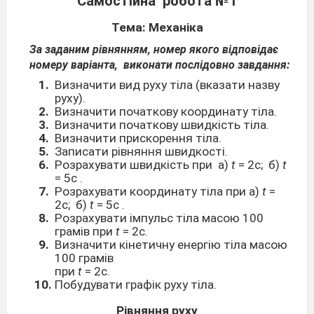
Самостійна
робота №1
Тема: Механіка
За заданим рівнянням, номер якого відповідає
номеру варіанта,
виконати послідовно завдання:
Визначити вид руху тіла (вказати назву
руху).
Визначити початкову координату тіла.
Визначити початкову швидкість тіла.
Визначити прискорення тіла.
Записати рівняння швидкості.
Розрахувати швидкість при
а)
t
= 2с;
б)
t
= 5с .
Розрахувати координату тіла при а)
t
=
2с;
б)
t
= 5с .
Розрахувати імпульс тіла масою 100
грамів при
t
= 2с.
Визначити кінетичну енергію тіла масою
100 грамів
при
t
= 2с.
Побудувати графік руху тіла.
Рівняння руху