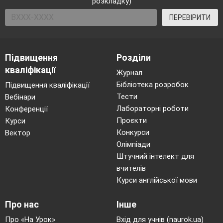
розкладку)
ПЕРЕВІРИТИ
Підвищення
Розділи
кваліфікації
Журнал
Бібліотека розробок
Підвищення кваліфікації
Тести
Вебінари
Лабораторні роботи
Конференції
Проєкти
Курси
Конкурси
Вектор
Олімпіади
Штучний інтелект для
вчителів
Курси англійської мови
Про нас
Інше
Про «На Урок»
Вхід для учнів (naurok.ua)