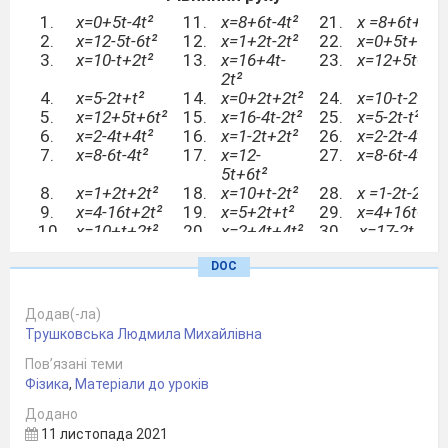
1.
x=0+5t-4t²
11.
x=8+6t-4t²
21.
x =8+6t+4t²
2.
x=12-5t-6t²
12.
x=1+2t-2t²
22.
x=0+5t+4t²
3.
x=10-t+2t²
13.
x=16+4t-
23.
x=12+5t+t²
2t²
4.
x=5-2t+t²
14.
x=0+2t+2t²
24.
x=10-t-2t²
5.
x=12+5t+6t²
15.
x=16-4t-2t²
25.
x=5-2t-t²
6.
x=2-4t+4t²
16.
x=1-2t+2t²
26.
x=2-2t-4t²
7.
x=8-6t-4t²
17.
x=12-
27.
x=8-6t-4t²
5t+6t²
8.
x=1+2t+2t²
18.
x=10+t-2t²
28.
x =1-2t-2t²
9.
x=4-16t+2t²
19.
x=5+2t+t²
29.
x=4+16t+2t
10.
x=10+t+2t²
20.
x=2+4t+4t²
30.
x=17-2t
+3t²
DOC
Додав(-ла)
Трушковська Людмила Михайлівна
Пов’язані теми
Фізика
,
Матеріали до уроків
Додано
11 листопада 2021