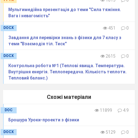
1015
0
Мультимедійна презентація до теми "Сила тяжіння.
Вага і невагомість"
DOCX
451
0
Завдання для перевірки знань з фізики для 7 класу з
теми "Взаємодія тіл. Тиск"
DOCX
2615
0
Контрольна робота №1 (Теплові явища. Температура.
Внутрішня енергія. Теплопередача. Кількість теплоти.
Тепловий баланс.)
Схожі матеріали
DOC
11899
4.9
Брошура Уроки-проекти з фізики
DOCX
5129
0