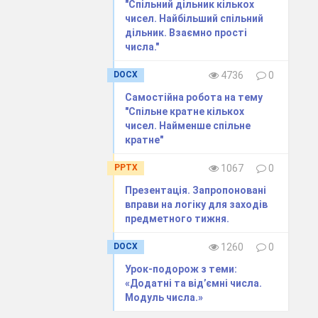
"Спільний дільник кількох
чисел. Найбільший спільний
дільник. Взаємно прості
числа."
DOCX
4736
0
Самостійна робота на тему
"Спільне кратне кількох
чисел. Найменше спільне
кратне"
PPTX
1067
0
Презентація. Запропоновані
вправи на логіку для заходів
предметного тижня.
DOCX
1260
0
Урок-подорож з теми:
«Додатні та від’ємні числа.
Модуль числа.»