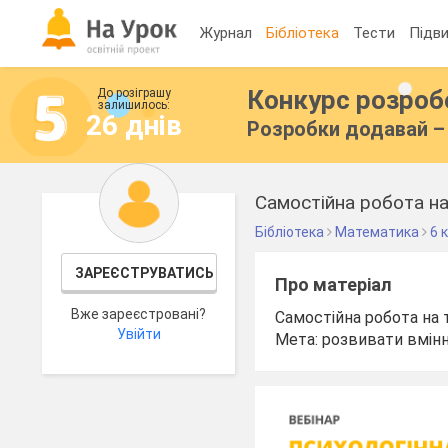
Журнал
Бібліотека
Тести
Підви
Конкурс розро
До розіграшу
залишилось:
26 днів
Розробки додавай – 
Самостійна робота на
Бібліотека
Математика
6 
ЗАРЕЄСТРУВАТИСЬ
Про матеріал
Вже зареєстровані?
Самостійна робота на 
Увійти
Мета: розвивати вміння