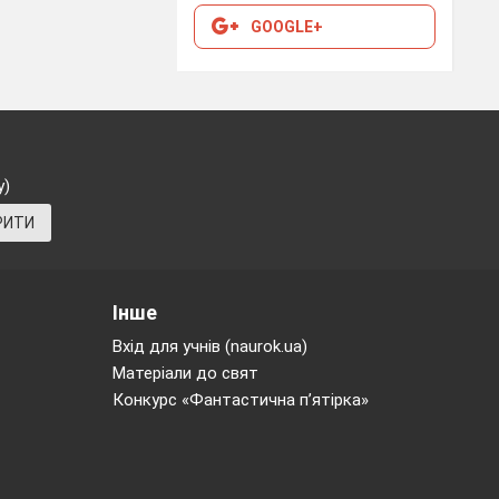
GOOGLE+
у)
РИТИ
Інше
Вхід для учнів (naurok.ua)
Матеріали до свят
Конкурс «Фантастична п’ятірка»