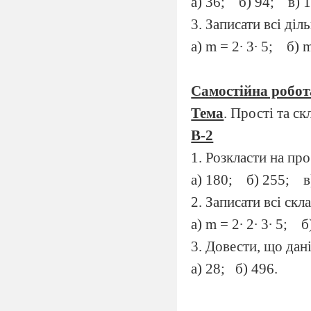
а) 36;
б) 94;
в) 
3. Записати всі діл
а) m = 2∙ 3∙ 5;
б) m
Самостійна робот
Тема
. Прості та с
В-2
1. Розкласти на пр
а) 180;
б) 255;
в
2. Записати всі скл
а) m = 2∙ 2∙ 3∙ 5;
б
3. Довести, що дані
а) 28;
б) 496.