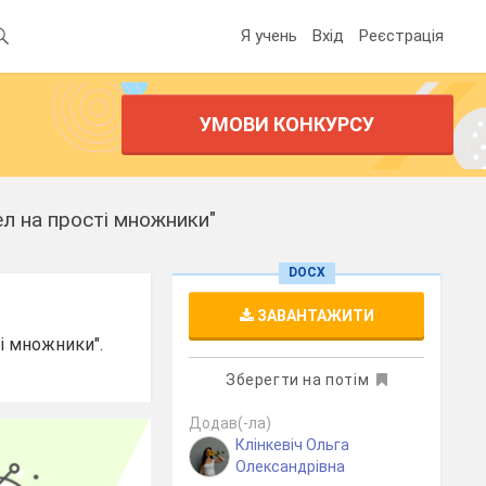
Я учень
Вхід
Реєстрація
УМОВИ КОНКУРСУ
ел на прості множники"
DOCX
ЗАВАНТАЖИТИ
ті множники".
Зберегти на потім
Додав(-ла)
Клінкевіч Ольга
Олександрівна