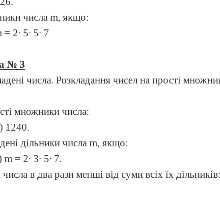
126.
ьники числа m, якщо:
 = 2∙ 5∙ 5∙ 7
а № 3
кладені числа. Розкладання чисел на прості множни
ості множники числа:
) 1240.
адені дільники числа m, якщо:
) m = 2∙ 3∙ 5∙ 7.
 числа в два рази менші від суми всіх їх дільників