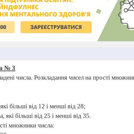
а № 3
кладені числа. Розкладання чисел на прості множни
 які більші від 12 і менші від 28;
а, які більші від 25 і менші від 35.
ості множники числа: