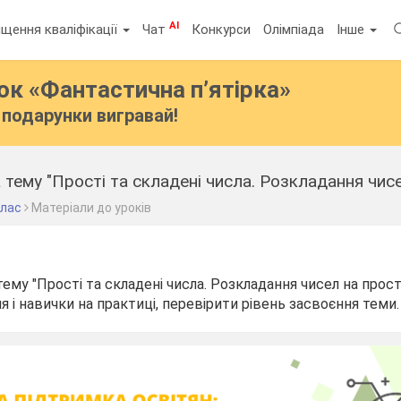
AI
щення кваліфікації
Чат
Конкурси
Олімпіада
Інше
бок
«Фантастична п’ятірка»
подарунки вигравай!
 тему "Прості та складені числа. Розкладання чис
клас
Матеріали до уроків
тему "Прості та складені числа. Розкладання чисел на прос
 і навички на практиці, перевірити рівень засвоєння теми.