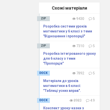
Схожі матеріали
ZIP
9430
5
Розробка системи уроків
математики у 6 класі з теми
"Відношення і пропорції"
ZIP
7310
5
Розробка інтегрованого уроку
для 6 класу з теми
"Пропорція"
DOCX
7892
5
Матеріали до уроків
математики в 6 класі:
"Таблиці усних вправ".
DOCX
8983
4.9
Конспект уроку-казки з