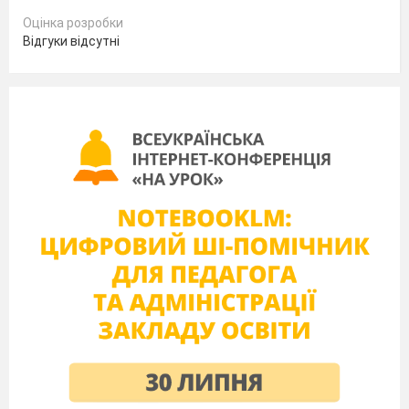
Оцінка розробки
Відгуки відсутні
дати гарбуза
їсти з апетитом
4.
Склади речення використавши один
із фразеологізмів вправи 3
______________________________________
_________________________________
Варіант — 2
1.
Добери синоніми