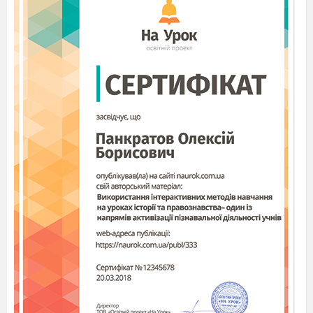
порожній - ______________
новий - _________________
холодний - ________________
3.
З'єднай фразеологізми з виразами
хоч греблю гребти
замовкнути
мозолить очі
дуже
багато
пасти задніх
набридати