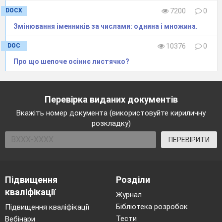
DOCX
7200
0
Змінювання іменників за числами: однина і множина.
DOC
10376
0
Про що шепоче осіннє листячко?
Перевірка виданих документів
Вкажіть номер документа (використовуйте кириличну
розкладку)
ПЕРЕВІРИТИ
Підвищення
Розділи
кваліфікації
Журнал
Бібліотека розробок
Підвищення кваліфікації
Тести
Вебінари