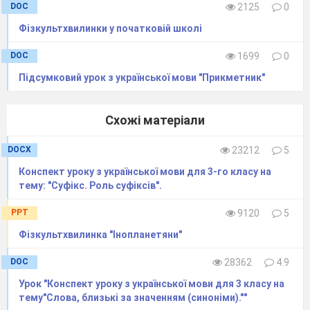
DOC
2125
0
Фізкультхвилинки у початковій школі
DOC
1699
0
Підсумковий урок з української мови "Прикметник"
Схожі матеріали
DOCX
23212
5
Конспект уроку з української мови для 3-го класу на
тему: "Суфікс. Роль суфіксів".
PPT
9120
5
Фізкультхвилинка "Інопланетяни"
DOC
28362
4.9
Урок "Конспект уроку з української мови для 3 класу на
тему"Слова, близькі за значенням (синоніми).""