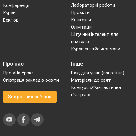
Лабораторні роботи
Конференції
Проєкти
Курси
Конкурси
Вектор
Олімпіади
Штучний інтелект для
вчителів
Курси англійської мови
Про нас
Інше
Про «На Урок»
Вхід для учнів (naurok.ua)
Співпраця закладів освіти
Матеріали до свят
Конкурс «Фантастична
п’ятірка»
Зворотний зв'язок