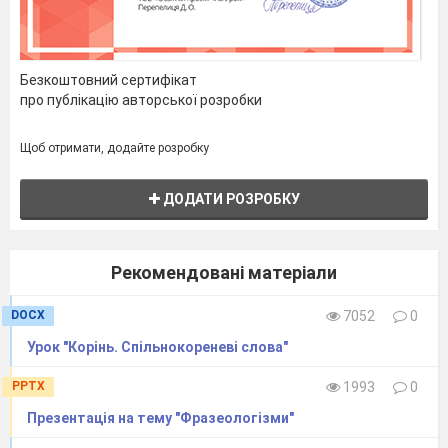
набрати в рот води
відставати
Безкоштовний сертифікат
про публікацію авторської розробки
4.
Склади речення використавши один
із фразеологізмів вправи 3
Щоб отримати, додайте розробку
______________________________________
ДОДАТИ РОЗРОБКУ
Рекомендовані матеріали
DOCX
7052
0
Урок "Корінь. Спільнокореневі слова"
PPTX
1993
0
Презентація на тему "Фразеологізми"