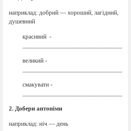
наприклад: добрий — хороший, лагідний,
душевний
красивий
-
_________________________________
великий -
_________________________________
смакувати -
_________________________________
2.
Добери антоніми
наприклад: ніч — день