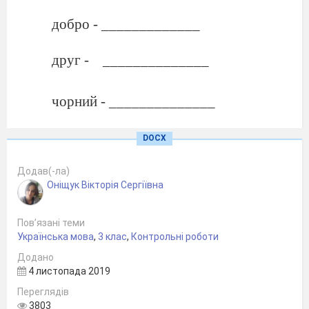
добро - _____________
друг -
______________
чорний - ______________
3.
З'єднай фразеологізми з виразами
DOCX
аж за вухами лящить
Додав(-ла)
Оніщук Вікторія Сергіївна
діяти рішуче
Пов’язані теми
брати бика за роги
Українська мова
,
3 клас
,
Контрольні роботи
втікати
Додано
4 листопада 2019
накивати п'ятами
Переглядів
відмовити
3803