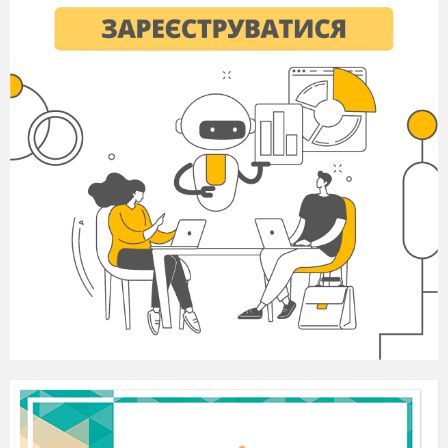
наприклад: малий — мілкий, дрібний,
крихітний
говорити -
______________________________________
чесний -
______________________________________
милий -
______________________________________
2.
Добери антоніми
наприклад: ніч — день