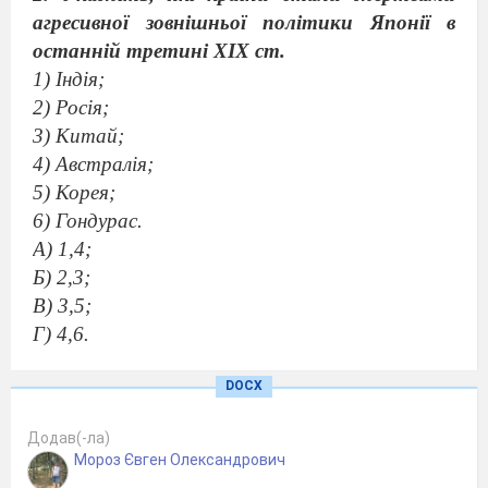
агресивної зовнішньої політики Японії в
останній третині ХІХ ст.
1) Індія;
2) Росія;
3) Китай;
4) Австралія;
5) Корея;
6) Гондурас.
А) 1,4;
Б) 2,3;
В) 3,5;
Г) 4,6.
3. Укажіть держави, які утворювали «Союз
DOCX
трьох імператорів».
1) Німецька імперія;
Додав(-ла)
2) Австро-Угорська монархія;
Мороз Євген Олександрович
3) Російська імперія;