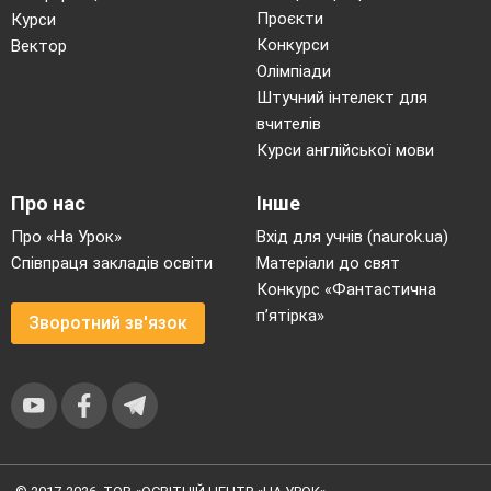
Проєкти
Курси
Конкурси
Вектор
Олімпіади
Штучний інтелект для
вчителів
Курси англійської мови
Про нас
Інше
Про «На Урок»
Вхід для учнів (naurok.ua)
Співпраця закладів освіти
Матеріали до свят
Конкурс «Фантастична
п’ятірка»
Зворотний зв'язок