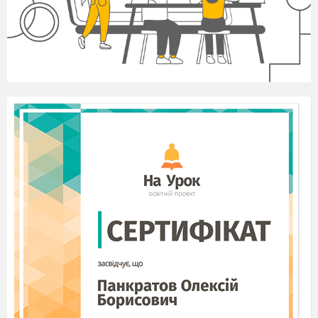
французького союзу
А) 1871-1873 рр.;
Б)
1885-1887 рр.
;
В) 1891-1893 рр.;
Г)
1899 – 1901 рр.
2. Укажіть країни Центральної Америки,
які були безпосередньо приєднані до США чи
потрапили до сфери їхнього впливу в
результаті іспано-американської війни.
1) Пуерто-Рико;
2) Нікарагуа;
3) Панама;
4) Куба;
5) Гаїті;
6) Гондурас.
3. Укажіть держави, які увійшли до
Троїстого союзу.
1) Німецька імперія;
2) Австро-Угорщина;