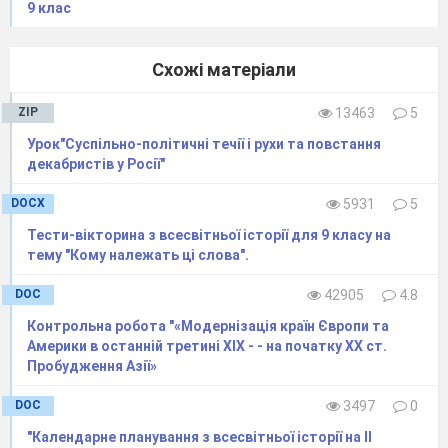
9 клас
Схожі матеріали
ZIP
13463
5
Урок"Суспільно-політичні течії і рухи та повстання
декабристів у Росії"
DOCX
5931
5
Тести-вікторина з всесвітньої історії для 9 класу на
тему "Кому належать ці слова".
DOC
42905
4.8
Контрольна робота "«Модернізація країн Європи та
Америки в останній третині XIX - - на початку XX ст.
Пробудження Азії»
DOC
3497
0
"Календарне планування з всесвітньої історії на ІІ