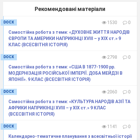
5. Схарактеризуйте історичну подію за
Рекомендовані матеріали
схемою
«Франко-німецька війна 1870-1871 рр.».
DOCX
1530
0
ПРИЧИНИ – ПОДІЯ – НАСЛІДКИ
Самостійна робота з теми: «ДУХОВНЕ ЖИТТЯ НАРОДІВ
ЄВРОПИ ТА АМЕРИКИ НАПРИКІНЦІ ХVІІІ – у ХІХ ст.» 9
КЛАС (ВСЕСВІТНЯ ІСТОРІЯ)
DOCX
2798
0
Самостійна робота з теми: «США В 1877-1900 рр.
МОДЕРНІЗАЦІЯ РОСІЙСЬКОЇ ІМПЕРІЇ. ДОБА МЕЙДЗІ В
ЯПОНІЇ». 9 КЛАС (ВСЕСВІТНЯ ІСТОРІЯ)
DOCX
2060
0
Самостійна робота з теми: «КУЛЬТУРА НАРОДІВ АЗІЇ ТА
АФРИКИ НАПРИКІНЦІ ХVІІІ – у ХІХ ст.» 9 КЛАС
(ВСЕСВІТНЯ ІСТОРІЯ)
DOCX
1141
0
Календарно-тематичне планування з всесвітньої історії