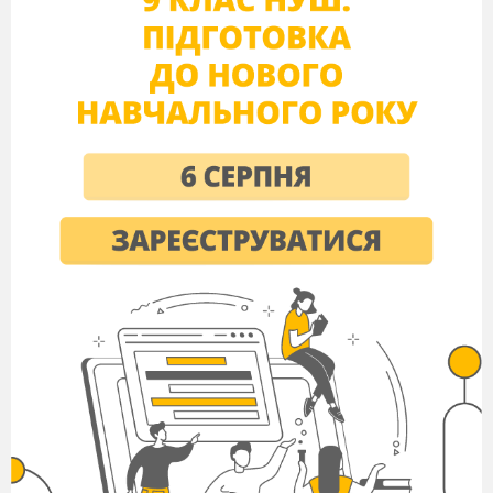
Самостійна робота з теми
:
«МІЖНАРОДНІ ВІДНОСИНИ В 1871-1900
рр.»
9 КЛАС (ВСЕСВІТНЯ ІСТОРІЯ)
ІІ ВАРІАНТ
Дата: ___________
Клас: _________
Прізвище, ім’я:
___________________________
Виберіть правильний варіант відповіді.
1. Укажіть роки оформлення російсько-