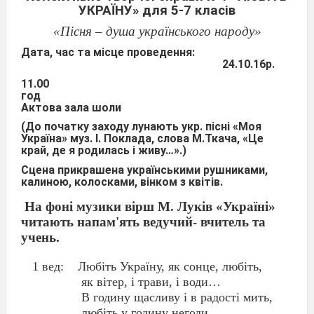
УКРАЇНУ» для 5-7 класів
«
Пісня
–
душа
українського
народу
»
Дата, час та місце проведення:
24.10.16р.
11.00
год
Актова зала шоли
(До початку заходу лунають укр. пісні «Моя
Україна» муз. І. Поклада, слова М.Ткача, «Це
край, де я родилась і живу…».)
Сцена прикрашена українськими рушниками,
калиною, колосками, вінком з квітів.
На фоні музики вірш М. Луків «Україні»
читають напам'ять ведучий- вчитель та
учень.
1 вед:
Любіть Україну, як сонце, любіть,
як вітер, і трави, і води…
В годину щасливу і в радості мить,
любіть у годину негоди.