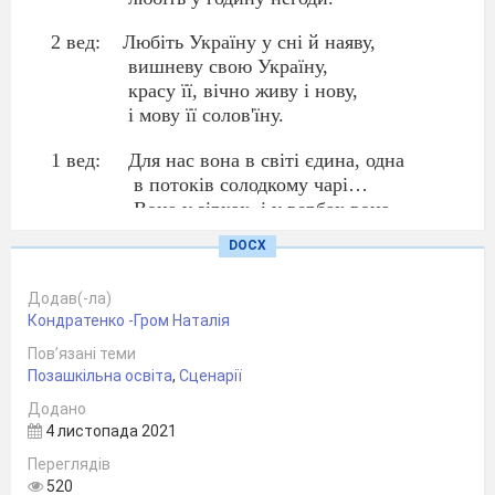
2 вед:
Любіть Україну у сні й наяву,
вишневу свою Україну,
красу її, вічно живу і нову,
і мову її солов'їну.
1 вед:
Для нас вона в світі єдина, одна
в потоків солодкому чарі…
Вона у зірках, і у вербах вона,
і в кожному серця ударі,
DOCX
2 вед:
Любіть у труді, у коханні, у бою,
Додав(-ла)
як пісню, що лине зорею…
Кондратенко -Гром Наталія
Всім серцем любіть Україну свою —
і вічні ми будемо з нею!
Пов’язані теми
Позашкільна освіта
,
Сценарії
Ведучий:
Доброго вам дня, любі друзі!
Додано
4 листопада 2021
Доброго настрою на нашім святі, святі
української пісні!
Переглядів
520