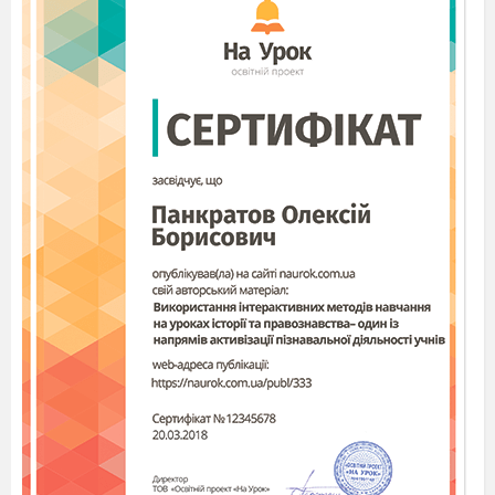
стежками Херсонщини» 7-В
«Моя мала батьківщина. Рідна моя
школа.» 7-А
«Олешшя – частина мого серця. Моя
родина» 7-Г
Вед 1:
Нема життя без України, бо Україна
– це доля, яка випадає раз на віку, бо
Україна – це Мати, яку не вибирають, бо
Україна – це пісня, яка вічна на цій землі!
Етюд «Легенда про Україну»
(Звучить пісня «Україна – матінка моя»,
сл. Я.Кухаренка, муз. М. Лучка)
Дівчина в українському вбранні
1 вед:
Якось Господь Бог вирішив наділити
дітей світу талантами. Французи вибрали
елегантність і красу, угорці – любов до
господарювання, німці – дисципліну і порядок,