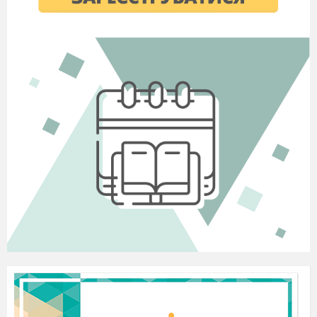
Вед1:
На музику його поклав композитор
Михайло Тодонтович Вербицький у 1863
році.
Вед2:
Коли була проголошена
незалежність України, пісня «Ще не вмерла
Україна» стала музичною емблемою держави.
(Виконується гімн)
Звучить гімн України -
виконує учениця6 класу Аліна Галяк та
всі учнівські колективи
Вчитель:
Діти, всі ви
одержали
випереджувальне завдання КТС№1 «Любіть
Україну». Всі ви готувалися, і сьогодні ми з
вами послухаємо ваші пісні і побачимо нашу
Батьківщину в різних площинах, а саме:
«Рідну землю, де живем, Україною
зовем!»
7-Б
«Люби свою землю! Екологічними