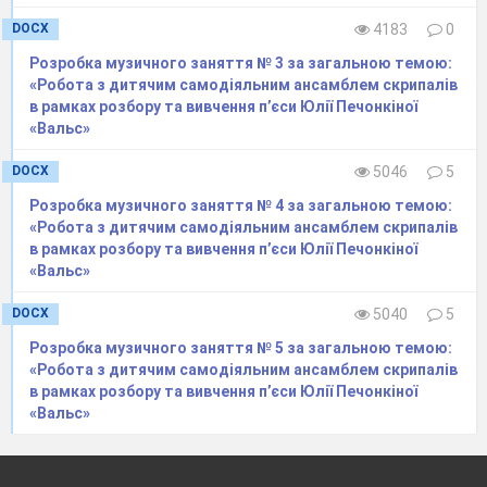
Перевита барвінком і хмелем земля.
DOCX
4183
0
(Пауза.)
Розробка музичного заняття № 3 за загальною темою:
Як не любити тебе, Україно,
«Робота з дитячим самодіяльним ансамблем скрипалів
Ніжних світань і прозорих криниць.
в рамках розбору та вивчення п’єси Юлії Печонкіної
Червоних зірниць і пісень солов’їних
«Вальс»
В рідних шумливих гаях?
Як вірну любов і як лагідну матір
DOCX
5046
5
В серці ношу тебе я,
Розробка музичного заняття № 4 за загальною темою:
Моя Україно, моя Батьківщино,
«Робота з дитячим самодіяльним ансамблем скрипалів
Вкраїно, любов моя!
в рамках розбору та вивчення п’єси Юлії Печонкіної
«Вальс»
Вед1:
Рідний дім, дорога батьківська
хата, ласкава оселя. Тут ми народилися,
DOCX
5040
5
вперше побачили світ, уперше зробили
Розробка музичного заняття № 5 за загальною темою:
крок. А потім, вийшовши за поріг,
«Робота з дитячим самодіяльним ансамблем скрипалів
побачили, який чарівний світ відкривається
в рамках розбору та вивчення п’єси Юлії Печонкіної
перед нами… Коло вікна ростуть, цвітуть
«Вальс»
вогнисті мальви, соняшник, вишня.
А
над хатою синіє високе, безкрає небо…