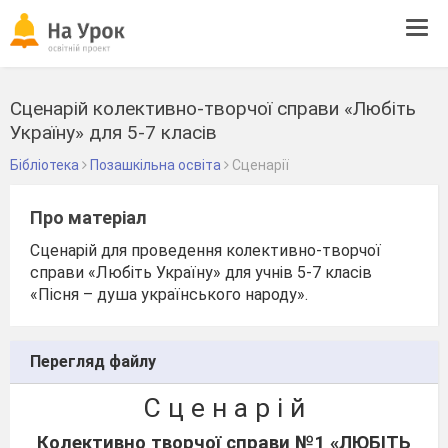
Tog
navi
Сценарій колективно-творчої справи «Любіть
Україну» для 5-7 класів
Бібліотека
Позашкільна освіта
Сценарії
Про матеріал
Сценарій для проведення колективно-творчої
справи «Любіть Україну» для учнів 5-7 класів
«Пісня – душа українського народу».
Перегляд файлу
С ц е н а р і й
Колективно творчої справи №1 «ЛЮБІТЬ