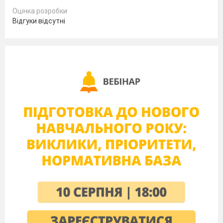
Українська народна пісня – явище таке ж
Оцінка розробки
незвичайне, як і українська історія та
Відгуки відсутні
український народ.
Свій рідний народ ми можемо порівняти з
океаном. Духовні острови – це нематеріальні
острови, вони не існують фізично, їх не
можна знайти на карті.
Це острови, які ми повинні шукати в
духовності свого народу. Шукати для того,
щоб стати гідними синами та доньками його.
Вед1:
Гімн – це урочиста пісня. Вона є у
кожного народу. Звучить він під час
урочистих подій. Коли звучить гімн, треба,
на знак поваги, вставати.
Вед2:
Наш гімн був написаний Павлом
Платоновичем Чубинським.