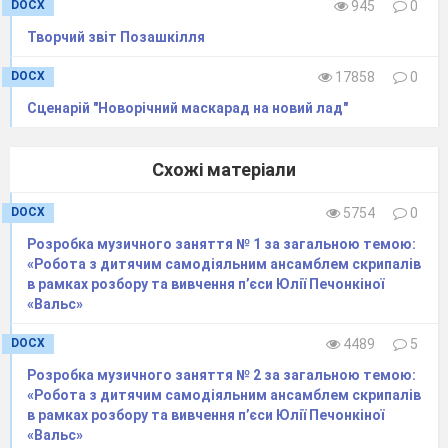
DOCX
945
0
ясним обличчям і вірою понесла пісню в
Творчий звіт Позашкілля
народ промовивши:
А для мене пісня –
DOCX
17858
0
То мов синє море,
У якому тоне
Сценарій "Новорічний маскарад на новий лад"
І печаль, і горе.
Схожі матеріали
«Рідну землю, де живем, Україною зовем!»
Вед1:
Саме слово «Україна» означає
DOCX
5754
0
країну, край, де живуть українці,
Розробка музичного заняття № 1 за загальною темою:
український народ. Походить ця назва від
«Робота з дитячим самодіяльним ансамблем скрипалів
стародавнього слов’янського «Кра», що
в рамках розбору та вивчення п’єси Юлії Печонкіної
означає «держава», звідси «край», «крайна»,
«Вальс»
«країна».
DOCX
4489
5
Вед2:
Назва «Україна» вперше
Розробка музичного заняття № 2 за загальною темою:
згадується 1187 року в Іпатіївському
«Робота з дитячим самодіяльним ансамблем скрипалів
давньоруському літописі. І нині наша
в рамках розбору та вивчення п’єси Юлії Печонкіної
незалежна держава називається Україною.
«Вальс»
Україно моя! З діда прадіда рідна,