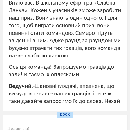
Вітаю вас. В шкільному ефірі гра «Слабка
Ланка». Кожен з учасників зможе заробити
наш приз. Вони знають один одного. І для
того, щоб виграти основний приз, вони
повинні стати командою. Семеро підуть
звідси ні з чим. Адже раунд за раундом ми
будемо втрачати тих гравців, кого команда
назве слабкою ланкою.
Ось ця команда! Запрошуємо гравців до
зали! Вітаємо їх оплесками!
Ведучий
.-Шановні глядачі, впевнена, що
ви чудово знаєте наших гравців, і
все ж
таки давайте запросимо їх до слова. Нехай
кожен гравець розповість про себе, про
DOCX
світ своїх захоплень, висловить побажання
своїм суперникам. Починаймо з гравця, що
Додав(-ла)