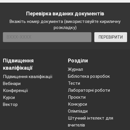
визначити, хто на ваш погляд найслабкіша
ланка.
Перевірка виданих документів
Вкажіть номер документа (використовуйте кириличну
_________,Ви-слабка ланка. Команда
розкладку)
визначила вас. До побачення!
ПЕРЕВІРИТИ
(Уход гравця).Шановне журі. Хто за
статистикою найсильніша та найслабкіша
ланка 2 раунду?
Підвищення
Розділи
кваліфікації
Журнал
(Слово журі).
Бібліотека розробок
Підвищення кваліфікації
Ведучий. Раунд 3. Залишилося 6 гравців.
Тести
Вебінари
Цей раунд буде коротший за попередній.
Лабораторні роботи
Конференції
Ми забираємо у вас 10 секунд. І ми
Проєкти
Курси
почнемо з найсильнішої ланки минулого
Конкурси
Вектор
Олімпіади
раунду. І це Ви,___________.
Штучний інтелект для
Граємо в «Слабку ланку»!
вчителів