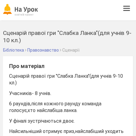
Tog
navi
Сценарій правої гри "Слабка Ланка"(для учнів 9-
10 кл.)
Бібліотека
Правознавство
Сценарії
Про матеріал
Сценарій правої гри "Слабка Ланка"(для учнів 9-10
кл.)
Учасників- 8 учнів.
6 раундів,після кожного раунду команда
голосує,хто найслабіша ланка.
У фіналі зустрічаються двоє.
Найсильніший отримує приз,найслабіший уходить