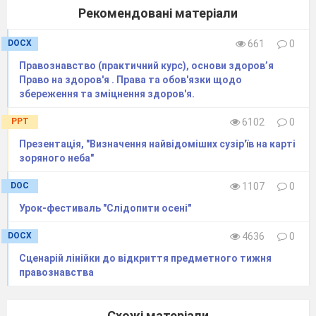
Рекомендовані матеріали
А тепер слухаємо підсумки статистики.
DOCX
661
0
__________-У вас є, чим пишатися. Ви
найперша і найслабкіша ланка!
Правознавство (практичний курс), основи здоров’я
Право на здоров'я . Права та обов'язки щодо
Прощавайте!!Але, перед тим, як остаточно
збереження та зміцнення здоров'я.
піти з гри, скажіть декілька слів команді.
PPT
6102
0
Ведучий.
Я оголошую 2 раунд!
Презентація, "Визначення найвідоміших сузір'їв на карті
Вас залишилося семеро. І ми забираємо у
зоряного неба"
вас 10 секунд. Раунд буде тривати 2
DOC
1107
0
хвилини 50 секунд. Починаємо гру з
Урок-фестиваль "Слідопити осені"
гравця, що дав найбільшу кількість вірних
відповідей у попередньому раунді.
DOCX
4636
0
Це ___________________.Граємо в «Слабку
Сценарій ​лінійки до відкриття предметного тижня
правознавства
ланку»
Отже, час
пішов!
Схожі матеріали