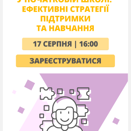
ходу наступному гравцю, кажучи: «ПАС».
За чесністю та прозорістю гри спостерігає
компетентне у складі:
Крім того,члени журі будуть вести
статистичний облік.
А за часом буде спостерігати
Олександр
Васильович
.
Ведучий
.
Тож я починаю 1 раунд!
Першим на запитання відповідає гравець,
чиє ім’я стоїть першим за алфавітом. Це ви,