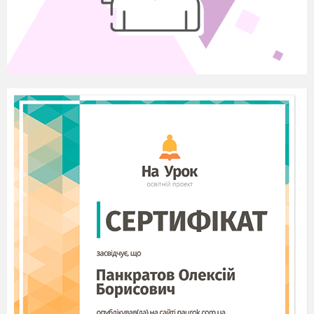
АНГЕЛІНО.
Граємо в слабку ланку!
Час пішов!
(1 раунд),питання до
учасників
Ведучий.
Час вичерпано. І я не встигаю
дочитати питання до кінця(і ви не встигаєте
відповісти на запитання).У першому раунді
ви відповіли на ___________ запитань, а
могли б на 40.
-Хто потрапив на цю гру випадково?
-Хто не володіє інформацією, яка потрібна
йому ,як повітря?