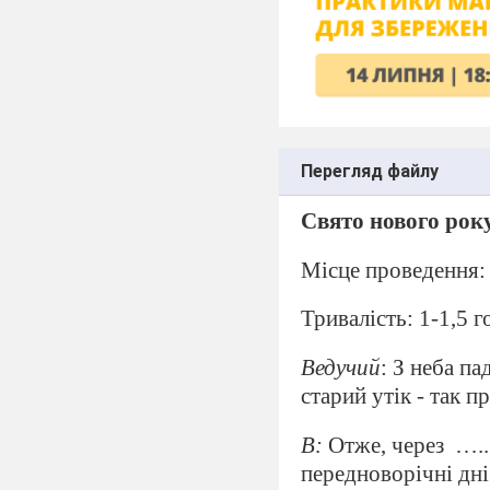
Перегляд файлу
Свято нового рок
Місце проведення:
Тривалість: 1-1,5 г
Ведучий
: З неба п
старий утік - так п
В:
Отже, через
…..
передноворічні дні 