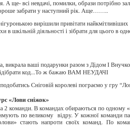
. А ще- всі невдачі, помилки, образи потрібно за
хороше забрати у наступний рік. Аще……..
Снігуронькою вирішили привітати найкмітливіших
іхи в шкільній діяльності і зібрати для цього в одн
а, викрала ваші подарунки разом з Дідом І Внуч
підібрати код...То ж бажаю ВАМ НЕУДАЧІ
подобатись Сніговій королеві пограємо у гру “Ло
рс «Лови сніжок»
на 2 команди. В командах обираються по одному 
имують по великому
відру. У кожної команди па
олови» стають напроти своїх команд. По кома
сніжки, намагаючись поцілити в відро свого «