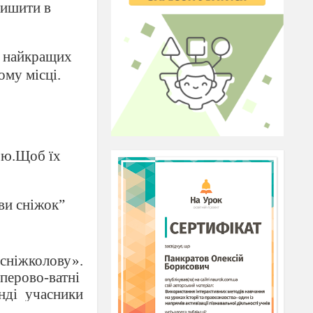
лишити в
найкращих
ому місці.
кою.Щоб їх
ви сніжок”
«сніжколову».
перово-ватні
нді учасники
Сніжколова».