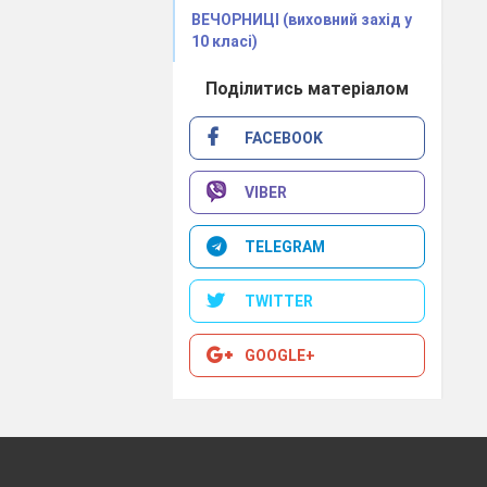
ВЕЧОРНИЦІ (виховний захід у
10 класі)
у чиїх руках
Далі слідує
Поділитись матеріалом
абавна гра
FACEBOOK
ершою партою
VIBER
TELEGRAM
TWITTER
GOOGLE+