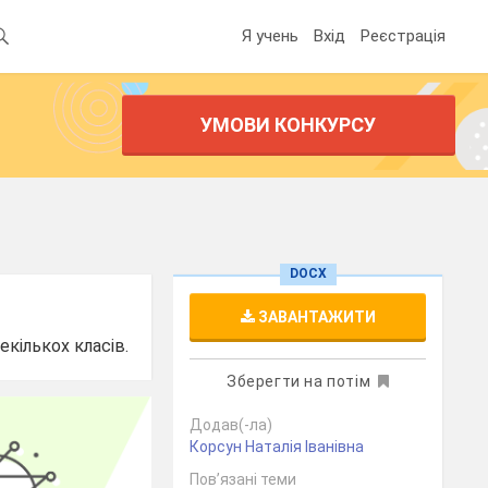
Я учень
Вхід
Реєстрація
УМОВИ КОНКУРСУ
DOCX
ЗАВАНТАЖИТИ
кількох класів.
Зберегти на потім
Додав(-ла)
Корсун Наталія Іванівна
Пов’язані теми