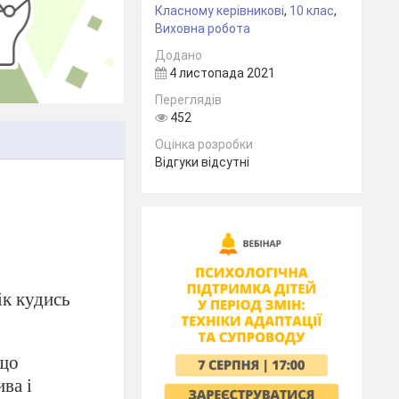
Класному керівникові
,
10 клас
,
Виховна робота
Додано
4 листопада 2021
Переглядів
452
Оцінка розробки
Відгуки відсутні
ік кудись
 що
ива і