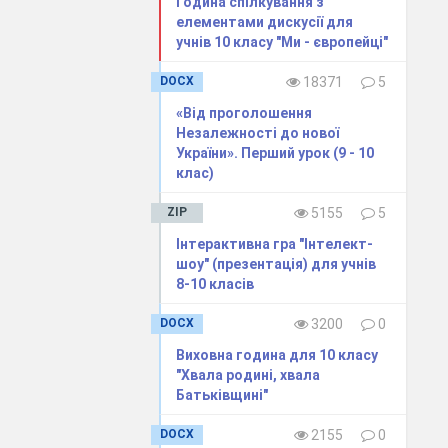
Година спілкування з
елементами дискусії для
учнів 10 класу "Ми - європейці"
DOCX
18371
5
«Від проголошення
ої школи!
Незалежності до нової
України». Перший урок (9 - 10
клас)
ZIP
5155
5
Інтерактивна гра "Інтелект-
шоу" (презентація) для учнів
8-10 класів
DOCX
3200
0
Виховна година для 10 класу
"Хвала родині, хвала
Батьківщині"
шними
DOCX
2155
0
 величезних