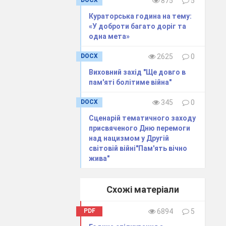
DOCX
875
5
Кураторська година на тему:
«У доброти багато доріг та
одна мета»
…………………
DOCX
2625
0
Виховний захід "Ще довго в
пам'яті болітиме війна"
DOCX
345
0
Сценарій тематичного заходу
присвяченого Дню перемоги
над нацизмом у Другій
світовій війні"Пам'ять вічно
жива"
Схожі матеріали
оцінки.
PDF
6894
5