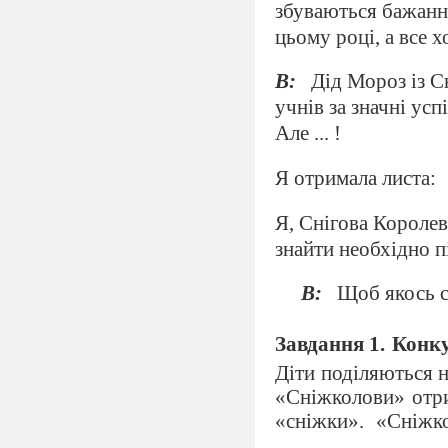
збуваються бажання
цьому році, а все 
В:
Дід Мороз із 
учнів за значні усп
Але ... !
Я отримала листа:
Я, Снігова Королев
знайти необхідно 
В:
Щоб якось с
Завдання 1.
Конку
Діти поділяються 
«Сніжколови» отр
«сніжки». «Сніжк
починають кидати 