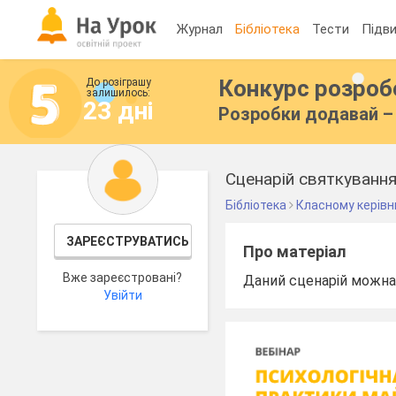
Журнал
Бібліотека
Тести
Підви
Конкурс розро
До розіграшу
залишилось:
23 дні
Розробки додавай – 
Сценарій святкуванн
Бібліотека
Класному керівн
ЗАРЕЄСТРУВАТИСЬ
Про матеріал
Вже зареєстровані?
Даний сценарій можна 
Увійти