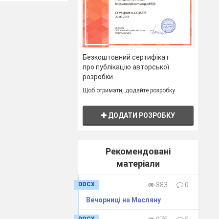
». По команді
Безкоштовний сертифікат
про публікацію авторської
розробки
Щоб отримати, додайте розробку
ДОДАТИ РОЗРОБКУ
 якось
Рекомендовані
матеріали
DOCX
883
0
Вечорниці на Масляну