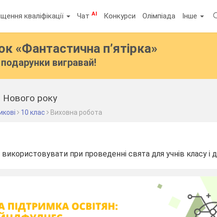
AI
щення кваліфікації
Чат
Конкурси
Олімпіада
Інше
бок
«Фантастична п’ятірка»
подарунки вигравай!
я Нового року
икові
10 клас
Виховна робота
використовувати при проведенні свята для учнів класу і де