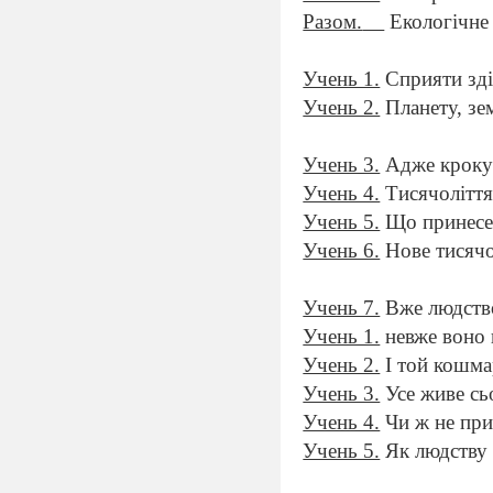
Разом.
Екологічне
Учень 1.
Сприяти зді
Учень 2.
Планету, зе
Учень 3.
Адже крокує
Учень 4.
Тисячоліття 
Учень 5.
Що принесе 
Учень 6.
Нове тисячол
Учень 7.
Вже людство
Учень 1.
невже воно 
Учень 2.
І той кошма
Учень 3.
Усе живе сь
Учень 4.
Чи ж не пр
Учень 5.
Як людству