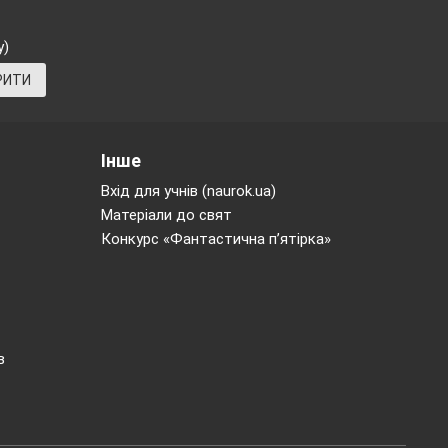
одія (мінорна)
у)
РИТИ
Інше
Вхід для учнів (naurok.ua)
Матеріали до свят
Конкурс «Фантастична п’ятірка»
в