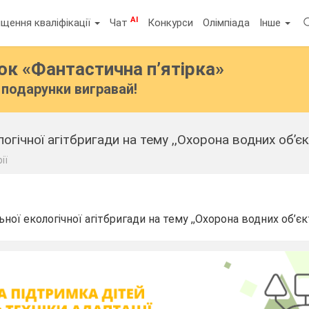
AI
щення кваліфікації
Чат
Конкурси
Олімпіада
Інше
бок
«Фантастична п’ятірка»
подарунки вигравай!
огічної агітбригади на тему ,,Охорона водних об’єкт
ії
ної екологічної агітбригади на тему ,,Охорона водних об’єкті