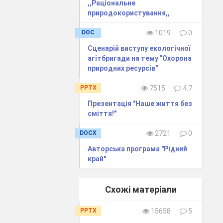
,,Раціональне
природокористування,,
DOC
1019
0
Сценарій виступу екологічної
агітбригади на тему "Охорона
природних ресурсів"
PPTX
7515
4.7
фільму про Машу
Презентація "Наше життя без
сміття!"
DOCX
2721
0
Авторська програма "Рідний
край"
Схожі матеріали
PPTX
15658
5