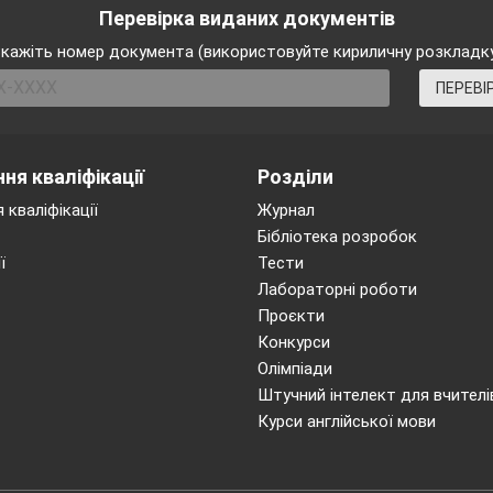
Перевірка виданих документів
Мел
кажіть номер документа (використовуйте кириличну розкладк
те, люди,
ПЕРЕВІ
ене сміття,
 мене всюди
і життя.
ня кваліфікації
Розділи
 стала –
 кваліфікації
Журнал
а вода.
Бібліотека розробок
перестала
ї
Тести
вора.
Лабораторні роботи
склом побитим
Проєкти
о, береги.
Конкурси
 воду пити
Олімпіади
 воли.
Штучний інтелект для вчителі
 бензину,
Курси англійської мови
 хоч умри,
вої машини