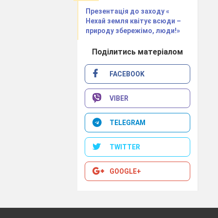
Презентація до заходу «
Нехай земля квітує всюди –
природу збережімо, люди!»
илем, з вудкою)
Поділитись матеріалом
FACEBOOK
VIBER
TELEGRAM
TWITTER
GOOGLE+