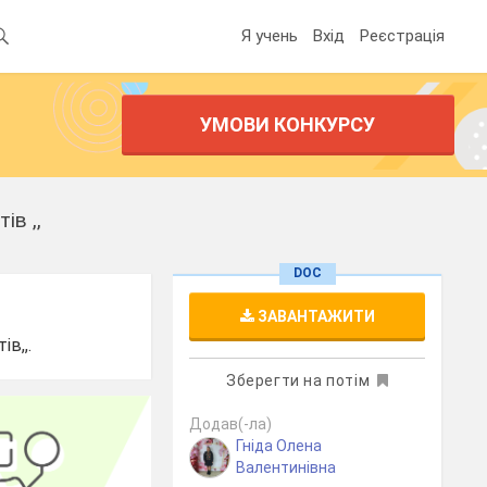
Я учень
Вхід
Реєстрація
УМОВИ КОНКУРСУ
ів ,,
DOC
ЗАВАНТАЖИТИ
в,,.
Зберегти на потім
Додав(-ла)
Гніда Олена
Валентинівна