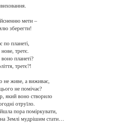
 виховання.
йсненню мети –
млю зберегти!
 по планеті,
нове, третє.
воно планеті?
іття, третє?!
 не живе, а виживає,
цього не помічає?
р, який воно створило
огодні отруїло.
ийшла пора поміркувати,
 на Землі мудрішим стати…