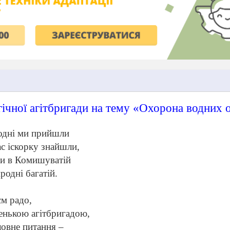
ічної агітбригади на тему «Охорона водних о
годні ми прийшли
с іскорку знайшли,
и в Комишуватій
родні багатій.
єм радо,
нькою агітбригадою,
ловне питання –