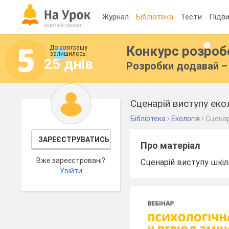
Журнал
Бібліотека
Тести
Підви
Конкурс розро
До розіграшу
залишилось:
25 днів
Розробки додавай – 
Сценарій виступу екол
Бібліотека
Екологія
Сценар
ЗАРЕЄСТРУВАТИСЬ
Про матеріал
Вже зареєстровані?
Сценарій виступу шкіль
Увійти