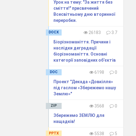
Урок на тему: "За життя без
сміття!" присвячений
Всесвітньому дню вторинної
переробки.
DOCX
26183
3.7
Біорізноманіття. Причини і
наслідки деградації
біорізноманіття. Основні
категорії заповідних об’єктів
DOC
6198
0
Проект "Декада «Довкілля»
під гаслом «Збережемо нашу
Землю»"
ZIP
3568
0
Збережемо ЗЕМЛЮ для
нащадків!
PPTX
5538
5