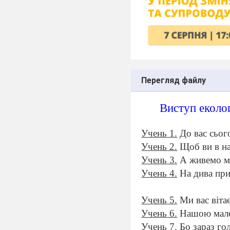
Перегляд файлу
Виступ еколог
Учень 1.
До вас сьо
Учень 2.
Щоб ви в на
Учень 3.
А живемо м
Учень 4.
На дива при
Учень 5.
Ми вас віта
Учень 6.
Нашою мале
Учень 7.
Бо зараз го