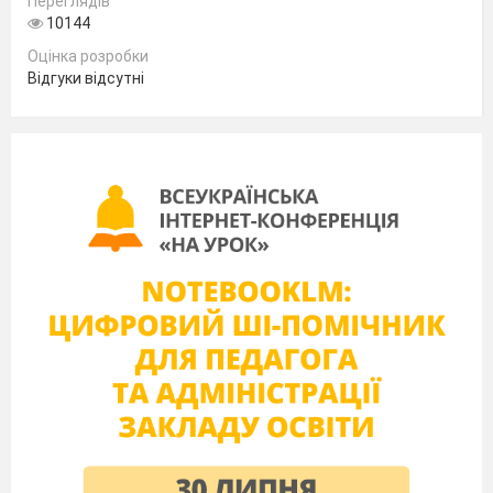
Переглядів
подивитись у словнику чи скористатись
10144
інтернет-мережею, можна знайти кілька його
Оцінка розробки
пояснень.
Відгуки відсутні
Історія це - події минулого, оповідання чи
розповідь про життя людини, та те, що з нею
трапилось. Однак словом «історія» називають
не тільки розповідь про минуле, а й саме
минуле. (СЛАЙД 3)
Учитель пропонує скласти три речення зі
словом «історія»
Щоб не забути важливі події,
люди почали
записувати відомості про них.
З часом кількість таких записів про минуле
поступово збільшувалась і, збільшувалась, що
змусило людей упорядковувати їх за роками.
Так з’явились літописи. А згодом виникла
окрема галузь людських знань
-
історична