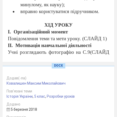
минулому, як науку);
вправно користуватися підручником.
ХІД УРОКУ
І.
Організаційний момент
Повідомлення теми та мети уроку. (СЛАЙД 1)
ІІ.
Мотивація навчальної діяльності
Учні розглядають фотографію на С.9(СЛАЙД
2)
1. Як ви гадаєте, коли жили зображені на них
DOCX
люди?
Додав(-ла)
2. Чому ви так думаєте?
Ковалишен Максим Миколайович
3. Що ви знаєте про те, яким було життя в
Пов’язані теми
Україні 100 років тому?
Історія України
,
5 клас
,
Розробки уроків
4. Звідки про це можна дізнатися?
Додано
ІІІ. Вивчення нового матеріалу
5 березня 2018
Слово «історія» - багатогранне. Якщо