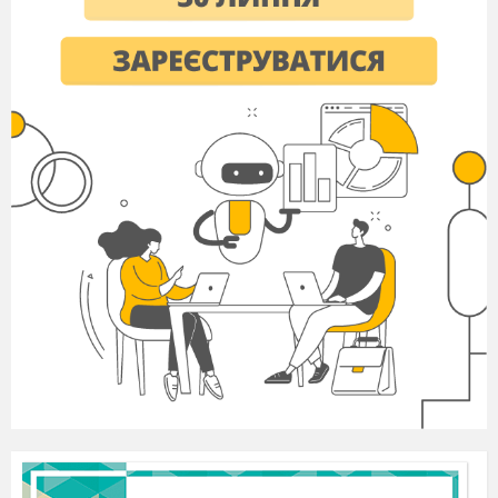
наука.
Слово «історія» з грецької означає
«дослідження», «повідомлення». Історію
називають вчителькою життя. Історія не тільки
цікава, але дуже складна наука. Вивчати цю
науку нам допомагає підручник.
Учитель пропонує ознайомитись з
підручником, його умовними позначками,
структурою.
Після ознайомлення із структурою
підручника учні записують визначення слова
«історія»
Учні з допомогою вчителя записують імена
українських учених – істориків та з’ясовують,
що саме вони досліджували. (СЛАЙД 4-5)
ІV.
Закріплення знань учнів.
(СЛАЙД 6)
1. Що означає слово «історія»? (СЛАЙД 7)
2. Що вивчає історична наука?