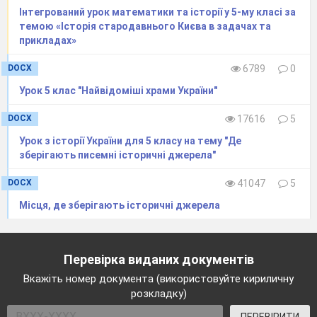
Інтегрований урок математики та історії у 5-му класі за
темою «Історія стародавнього Києва в задачах та
прикладах»
DOCX
6789
0
Урок 5 клас "Найвідоміші храми України"
DOCX
17616
5
Урок з історії України для 5 класу на тему "Де
зберігають писемні історичні джерела"
DOCX
41047
5
Місця, де зберігають історичні джерела
Перевірка виданих документів
Вкажіть номер документа (використовуйте кириличну
розкладку)