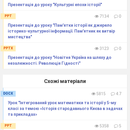
Презентація до уроку "Культурні епохи історії"
PPT
7134
0
Презентація до уроку "Пам'ятки історії як джерело
історико-культурної інформації. Пам'ятник як витвір
мистецтва"
PPTX
3123
0
Презентація до уроку "Новітня Україна на шляху до
незалежності. Революція Гідності"
Схожі матеріали
DOCX
5815
4.7
Урок "Інтегрований урок математики та історії у 5-му
класі за темою «Історія стародавнього Києва в задачах
та прикладах»
PPT
5358
5