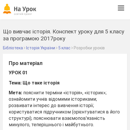
Tog
navi
Що вивчає історія. Конспект уроку для 5 класу
за програмою 2017року
Бібліотека
Історія України
5 клас
Розробки уроків
Про матеріал
УРОК 01
Тема: Що таке історія
Мета:
пояснити терміни «історія», «історик»;
ознайомити учнів відомими істориками;
розвивати інтерес до вивчення історії;
користуватися підручником (орієнтуватися в його
структурі); пояснювати взаємопов'язаність
минулого, теперішнього і майбутнього.