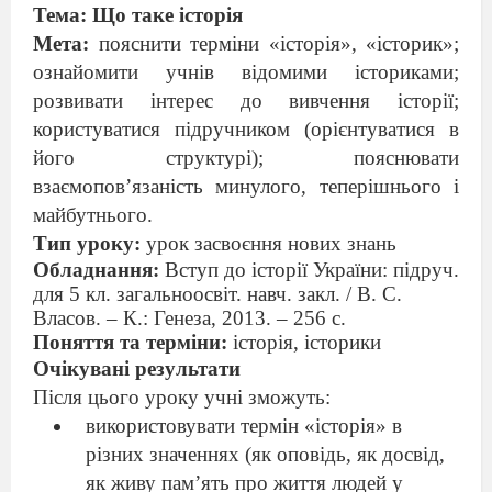
Тема: Що таке історія
Мета:
пояснити терміни «історія», «історик»;
ознайомити учнів відомими істориками;
розвивати інтерес до вивчення історії;
користуватися підручником (орієнтуватися в
його структурі); пояснювати
взаємопов’язаність минулого, теперішнього і
майбутнього.
Тип уроку:
урок засвоєння нових знань
Обладнання:
Вступ до історії України: підруч.
для 5 кл. загальноосвіт. навч. закл. / В. С.
Власов. – К.: Генеза, 2013. – 256 с.
Поняття та терміни:
історія, історики
Очікувані результати
Після цього уроку учні зможуть:
використовувати термін «історія» в
різних значеннях (як оповідь, як досвід,
як живу пам’ять про життя людей у