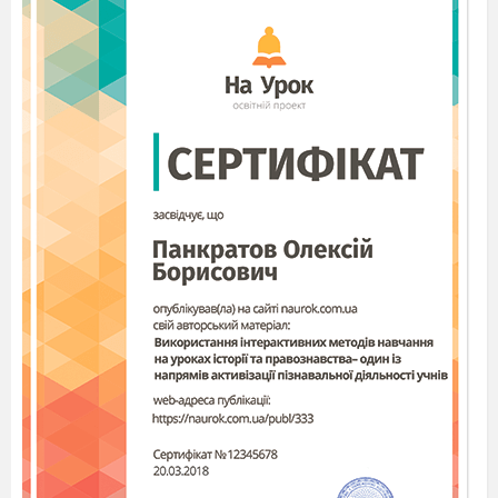
3. Кого з відомих істориків України ви можете
назвати? Що ви про них знаєте?
Завершіть речення і запишіть їх у зошиті.
(СЛАЙД 8)
«Історія як предмет вивчає…»
«Істориками називають..»
«Я вважаю, що професія історика важлива
тому, що…»
V. Домашнє завдання
(СЛАЙД 9)
1. Опрацювати §1 С.9-14
2. Вивчити терміни та поняття