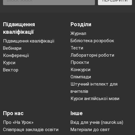
ПЕРЕВІРИТИ
Підвищення
Розділи
кваліфікації
Журнал
Бібліотека розробок
Підвищення кваліфікації
Тести
Вебінари
Лабораторні роботи
Конференції
Проєкти
Курси
Конкурси
Вектор
Олімпіади
Штучний інтелект для
вчителів
Курси англійської мови
Про нас
Інше
Про «На Урок»
Вхід для учнів (naurok.ua)
Співпраця закладів освіти
Матеріали до свят