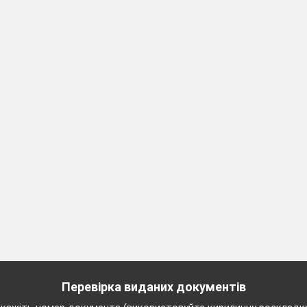
уть вони
и
итивними,
ативними
Перевірка виданих документів