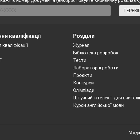
кажіть номер документа (використовуйте кириличну розкладк
ПЕРЕВІ
тральним
ня кваліфікації
Розділи
 кваліфікації
Журнал
Бібліотека розробок
ї
Тести
Лабораторні роботи
Проєкти
Конкурси
Олімпіади
Штучний інтелект для вчителі
Курси англійської мови
Угода