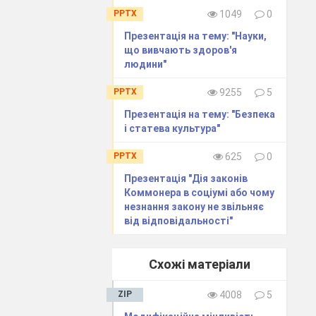
PPTX
1049
0
Презентація на тему: "Науки,
що вивчають здоров'я
людини"
PPTX
9255
5
Презентація на тему: "Безпека
і статева культура"
PPTX
625
0
Презентація "Дія законів
Коммонера в соціумі або чому
незнання закону не звільняє
від відповідальності"
Схожі матеріали
ZIP
4008
5