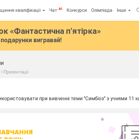
AI
щення кваліфікації
Чат
Конкурси
Олімпіада
Інше
бок
«Фантастична п’ятірка»
подарунки вигравай!
ми
с
Презентації
ористовувати при вивченні теми "Симбіоз" з учнями 11 к