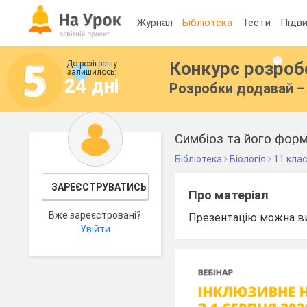
Журнал
Бібліотека
Тести
Підви
Конкурс розро
До розіграшу
залишилось:
24 дні
Розробки додавай – 
Симбіоз та його фор
Бібліотека
Біологія
11 кла
ЗАРЕЄСТРУВАТИСЬ
Про матеріал
Вже зареєстровані?
Презентацію можна вик
Увійти