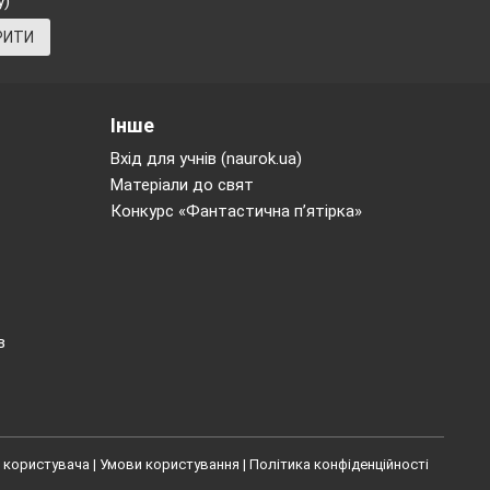
у)
РИТИ
и?
Інше
Вхід для учнів (naurok.ua)
Матеріали до свят
Конкурс «Фантастична п’ятірка»
в
 користувача
|
Умови користування
|
Політика конфіденційності