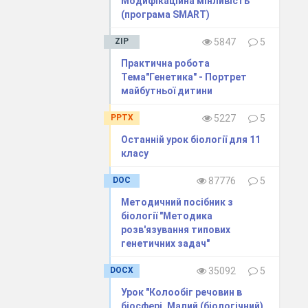
Модифікаційна мінливість
(програма SMART)
ZIP
5847
5
Практична робота
Тема"Генетика" - Портрет
майбутньої дитини
PPTX
5227
5
Останній урок біології для 11
ичн
класу
DOC
87776
5
Методичний посібник з
біології "Методика
розв'язування типових
генетичних задач"
DOCX
35092
5
Урок "Колообіг речовин в
біосфері. Малий (біологічний)