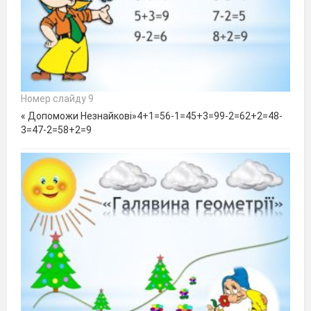
Номер слайду 9
« Допоможи Незнайкові»4+1=56-1=45+3=99-2=62+2=48-
3=47-2=58+2=9