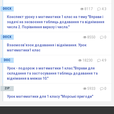
DOCX
8117
4.3
Конспект уроку з математики 1 клас на тему "Вправи і
задачі на засвоєння таблиць додавання та віднімання
числа 2. Порівняння виразу і числа."
DOCX
8550
0
Взаємозвʼязок додавання і віднімання. Урок
математики1 клас
DOC
18230
4.9
Урок - подорож з математики 1 клас."Вправи для
складання та застосування таблиць додавання та
віднімання в межах 10."
ZIP
5933
0
Урок математики для 1 класу "Морські пригоди"