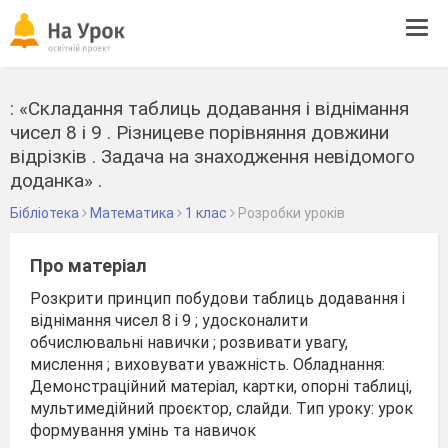
Tog
navi
: «Складання таблиць додавання і віднімання
чисел 8 і 9 . Різницеве порівняння довжини
відрізків . Задача на знаходження невідомого
доданка» .
Бібліотека
Математика
1 клас
Розробки уроків
Про матеріал
Розкрити принцип побудови таблиць додавання і
віднімання чисел 8 і 9 ; удосконалити
обчислювальні навички ; розвивати увагу,
мислення ; виховувати уважність. Обладнання:
Демонстраційний матеріал, картки, опорні таблиці,
мультимедійний проєктор, слайди. Тип уроку: урок
формування умінь та навичок