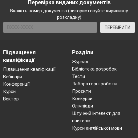
Перевірка виданих документів
Вкажіть номер документа (використовуйте кириличну
розкладку)
ПЕРЕВІРИТИ
Підвищення
Розділи
кваліфікації
Журнал
Бібліотека розробок
Підвищення кваліфікації
Тести
Вебінари
Лабораторні роботи
Конференції
Проєкти
Курси
Конкурси
Вектор
Олімпіади
Штучний інтелект для
вчителів
Курси англійської мови