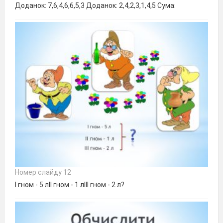
Доданок: 7,6,4,6,6,5,3 Доданок: 2,4,2,3,1,4,5 Сума:
Номер слайду 12
І гном - 5 лІІ гном - 1 лІІІ гном - 2 л?