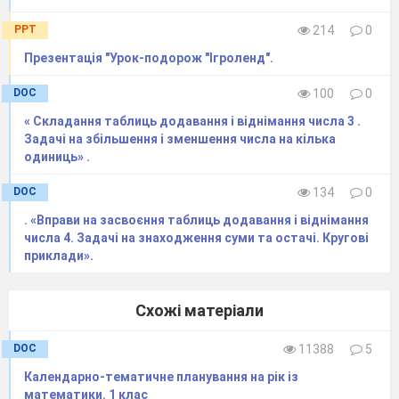
PPT
214
0
Презентація "Урок-подорож "Ігроленд".
DOC
100
0
« Складання таблиць додавання і віднімання числа 3 .
Задачі на збільшення і зменшення числа на кілька
одиниць» .
DOC
134
0
. «Вправи на засвоєння таблиць додавання і віднімання
числа 4. Задачі на знаходження суми та остачі. Кругові
приклади».
Схожі матеріали
DOC
11388
5
Календарно-тематичне планування на рік із
математики. 1 клас