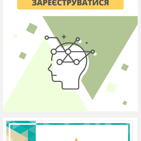
всякий витримає перевантаження
традиційного чоловічого триборства:
футбол,
«танчики»
і
Інтернет
. Але вони не
здаються. Ось вони всі перед нами –
злегка бадьорі, місцями підтягнуті,
подекуди зібрані
, але вони не здаються!
Ми аплодуємо нашим сміливим,
відважним татусям, які приймають участь
у наших змаганнях.
2 ведуча.
А ось і мами
!
(оплески)
Вони завжди у
формі. Дають про себе знати постійні
тренування в жіночому триборстві: плита,
біг по магазинах, прання. І ми упевнені, що
сьогодні саме вони задаватимуть тон своїм
командам в змаганнях. Тому що відомо,