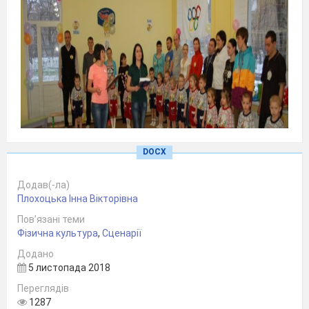
DOCX
Додав(-ла)
Плохоцька Інна Вікторівна
Пов’язані теми
Фізична культура
,
Сценарії
Додано
1 ведуча.
5 листопада 2018
Переглядів
Увага, увага! Всім, всім!
1287