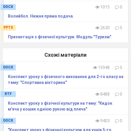
DOCX
1015
0
1 ведуча.
Волейбол. Нижня пряма подача.
Міцна сім’я – міцна держава.
Це знають всі – і тато, й мама,
PPTX
2630
5
Коли ж сім’я твоя спортивна
Презентація з фізичної культури. Модуль "Туризм"
І фізкультурі завжди вірна –
До свята спортивного запрошую всіх я
Схожі матеріали
Стартує сьогодні
«С
портивна сім’я
»
!
– всі
разом
DOCX
15948
5
Конспект уроку з фізичного виховання для 2-го класу на
Дитина.
тему: "Спортивна вікторина"
Хай буде у кожного сила й наснага!
RTF
8488
0
Сьогодні у нас фізкультурна розвага!
Конспект уроку з фізічної культури на тему: "Кидок
м'яча у кошик однiєю рукою вiд плеча"
Дитина.
DOCX
9403
0
Усіх вас раді ми вітати,
"Конспект уроку з фізичної культури для учнів 5-го