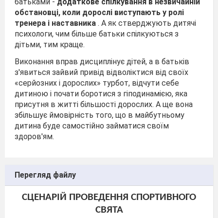
батьками -
додаткове спілкування в незвичайній
обстановці, коли дорослі виступають у ролі
тренера і наставника
. А як стверджують дитячі
психологи, чим більше батьки спілкуються з
дітьми, тим краще.
Виконання вправ дисциплінує дітей, а в батьків
з'явиться зайвий привід відволіктися від своїх
«серйозних і дорослих» турбот, відчути себе
дитиною і почати боротися з гіподинамією, яка
присутня в житті більшості дорослих. А ще вона
збільшує ймовірність того, що в майбутньому
дитина буде самостійно займатися своїм
здоров'ям.
Перегляд файлу
СЦЕНАРІЙ ПРОВЕДЕННЯ СПОРТИВНОГО
СВЯТА