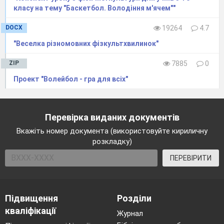
Спортивне свято показати.
класу на тему "Баскетбол. Володіння м'ячем""
Щоб не було життя буденним,
DOCX
19264
4.7
"Веселка різномовних фізкультхвилинок"
Хай свято буде повсякденним!
ZIP
7885
0
Інструктор фізичної культури.
Проект "Волейбол - гра для всіх"
Перш ніж почнемо змагатись,
Нам потрібно привітатись!
Перевірка виданих документів
1 команда «Сімейка»
Вкажіть номер документа (використовуйте кириличну
розкладку)
Девіз:
«Ми сімейка просто клас!
Приєднайтеся до нас!»
ПЕРЕВІРИТИ
2 команда «Інтернет»
Девіз:
« Ми команда інтернет, у нас адреса
Підвищення
Розділи
равлик нет!»
кваліфікації
Журнал