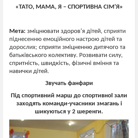
«ТАТО, МАМА, Я – СПОРТИВНА СІМ’Я»
Мета:
зміцнювати здоров’я дітей,
сприяти
піднесенню емоційного настрою дітей
та
дорослих
;
сприяти зміцненню дитячого та
батьківського колективу. Розвивати силу,
спритність, швидкість, фізичні вміння та
навички дітей.
Звуч
ать фанфари
Під спортивний марш до спортивної зали
заходять команди-учасники змагань і
шикуються у 2 шеренги.