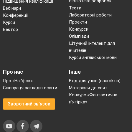
Бібліотека розробок
Підвищення кваліфікації
3 команда «Оба-На»
Тести
Вебінари
Девіз:
«А ми команда Оба-На. У садочку
Лабораторні роботи
Конференції
Проєкти
Курси
всім хана!»
Конкурси
Вектор
Інструктор фізичної культури.
Олімпіади
Штучний інтелект для
Перед змаганнями нам треба зробити
вчителів
розминку.
(включає магнітофон, а він
не
Курси англійської мови
включається).
Діти, що ж робити?
Про нас
Інше
Можливо я його зараз швиденько
Про «На Урок»
Вхід для учнів (naurok.ua)
відремонтую… Хто ж нам допоможе?
Співпраця закладів освіти
Матеріали до свят
Конкурс «Фантастична
До зали під музику забігають Сімка і Нолік
п’ятірка»
Зворотний зв'язок
Нолік.
Ура! Ура!
Ми
рад
і
бачить вас.
Сьогодні, люба дітвора,
спортивне
свято в