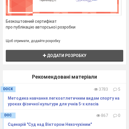
1 ведуча.
Визначати переможців буде в нас журі
поважне.
Безкоштовний сертифікат
про публікацію авторської розробки
Воно буде, знаймо точно – об’єктивне і
уважне!
Щоб отримати, додайте розробку
2 ведуча.
ДОДАТИ РОЗРОБКУ
Дозвольте представити вам наше
вельмишановне журі:
Рекомендовані матеріали
Голова журі – завідуюча нашого садочка
Стратій Л. О.
DOCX
3783
5
Методика навчання легкоатлетичним видам спорту на
Члени журі – методист Якушина О. Р. і
уроках фізичної культури для учнів 5-х класів
старша медична сестра Мінкина Л. Г.
DOC
867
0
Голова журі вітає команди і оголошує
Сценарій "Суд над Віктором Нехочухіним"
свято відкритим.