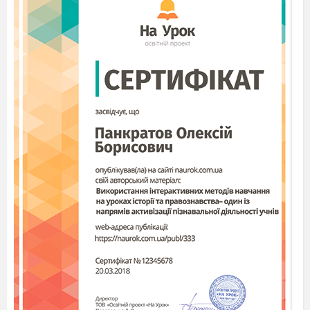
що сім'я тримається на
3-х китах – Жінка,
Жінка і ще раз Жінка!
1 ведуча.
І, нарешті, наші діти! Це вони ще з
пелюшок довгі роки загартовували
постійними тренуваннями і об'єднували
своїх батьків в дружню команду, ставлячи
перед нею все нові
і нові
завдання,
постійно підвищуючи навантаження. Але
не даремно говорять: важко в навчанні -
легко в бою.
2 ведуча.
Усі готові до змагань? А які ж змагання без
журі?