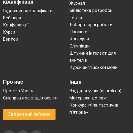
прилади для діагностики процесів.
кваліфікації
Журнал
Бібліотека розробок
Підвищення кваліфікації
За STEM методикою, в центрі уваги
Тести
Вебінари
знаходиться практичне завдання чи проблема.
Лабораторні роботи
Конференції
Учні вчяться знаходити шляхи вирішення не в
Проєкти
Курси
теорії, а прямо зараз
,
шляхом спроб та
Конкурси
Вектор
Олімпіади
помилок.
Використання засобів
STEM
-освіти
Штучний інтелект для
дає можливість учням здійснювати проектну та
вчителів
дослідницьку діяльність, засвоювати науково-
Курси англійської мови
технічні знання, розвивати навички
критичного мислення.
Про нас
Інше
Про «На Урок»
Вхід для учнів (naurok.ua)
Освітні сайти, віртуальні лабораторії, імітаційні
Співпраця закладів освіти
Матеріали до свят
тренажери, інтерактивні музеї роблять
Конкурс «Фантастична
проведення дослідних експериментів
п’ятірка»
Зворотний зв'язок
доступними, а процес навчання сучасним та
творчим.
Використання
інтернет-ресурсів та