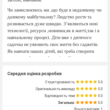
Чи замислюємось ми ,що буде в недалекому чи
далекому майбутньому? Людство росте та
розвивається дуже швидко. З
’
являються нові
технології, ресурси ,новинки,як в житті,так і в
навчальному процесі. Діти вже з дитячого
садочка не уявляють своє життя без гаджетів.
Як навчати наших дітей, які треба створити
умови, щоб дитина була різнобічно розвинута,
мала інтуіцію, творче мислення ?І все це
ураховуючи індивідуальні можливості кожної
Середня оцінка розробки
дитини. Які використовувати методи та
Структурованість
5.0
технології?Все це хвилює нас не лише ,як
Оригінальність викладу
5.0
педагогів ,а як і батьків.
Відповідність темі
5.0
Давно відомо,що навчаючи дитину за
Загальна:
5.0
допомогою гри та зацікавленості, ми швидше
Всього відгуків: 1