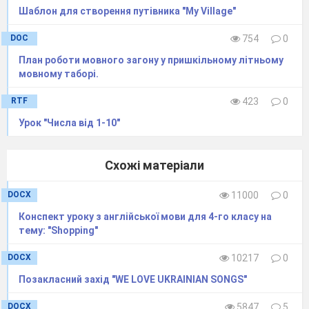
Шаблон для створення путівника "My Village"
обладнання
,
ідей
,
явищ
і
способів
дій
,
які
забезпечують
реалізацію
дослідно
-
DOC
754
0
експериментальної
,
конструкторської
,
План роботи мовного загону у пришкільному літньому
мовному таборі.
винахідницької
діяльності
у
навчально
-
виховному
процесі
.
RTF
423
0
Урок "Числа від 1-10"
Вони виконують такі основні
функції
:
інформаційну, практичну, креативну,
Схожі матеріали
контрольну.
DOCX
11000
0
Види засобів STEM-навчання досить
різноманітні, їх склад залежить від рівня
Конспект уроку з англійської мови для 4-го класу на
тему: "Shopping"
розвитку науки, техніки та інформаційних
технологій:
DOCX
10217
0
Позакласний захід "WE LOVE UKRAINIAN SONGS"
друковані методичні засоби
:
підручники, електронні підручники,
DOCX
5847
5