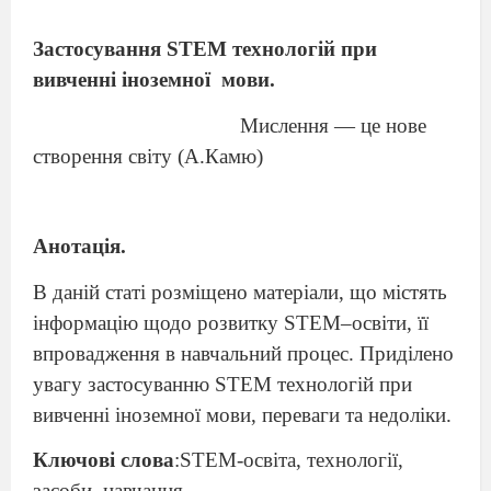
Застосування
STEM
технологій при
вивченні іноземної
мови.
Мислення — це нове
створення світу (А.Камю)
Анотація.
В даній статі розміщено матеріали, що містять
інформацію щодо розвитку
STEM
–освіти, її
впровадження в навчальний процес. Приділено
увагу застосуванню
STEM
технологій при
вивченні іноземної мови, переваги та недоліки.
Ключові слова
:
STEM
-
освіта, технології,
засоби, навчання.