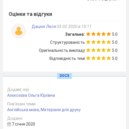
отримуємо результат. Дитина може запам’ятати
Оцінки та відгуки
букви в якомусь незрозумілому порядку, але
сама навіть не зовсім вміє читати.
Дацюк Леся
03.02.2020 в 10:11
Впроваджуючи інноваційні технології в нашу
Загальна:
5.0
педагогічну діяльність, розглянемо цікаву
Структурованість
5.0
новинку -
STEM
освіту.
Оригінальність викладу
5.0
Відповідність темі
5.0
Абревіатура
STEM
розшифровується як
Science
(Наука),
Technology
(Технології),
DOCX
Engineering
(Інженерія) та
Mathematics
(Математика).
Саме ці напрями лежать в основі
Додав(-ла)
даної методики освіти. При цьому дані
Алєксєєва Ольга Юріївна
дисципліни вивчаються не окремо, як ми
Пов’язані теми
звикли, а у комплексі. Велике значення грає
Англійська мова
,
Матеріали для друку
практичне застосування отриманих знань.
Додано
7 січня 2020
Навчання - це не просто передача знань від