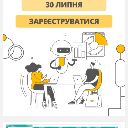
Подібне рішення, на думку міністра освіти,
значно підвищить
ефективність навчання.
Зрозуміло, таке нововведення значно полегшує
шкільний рюкзак, адже сучасний планшет і
телефон вміщує в себе цілу бібліотеку.Крім
того, за допомогою компактних гаджетів
можна шукати додаткову корисну інформацію,
якої немає в звичайних підручниках. Сьогодні
все більша кількість сучасних шкіл практикує
введення електронних розкладів, журналів і
щоденників, які доступні для школярів, в тому
числі і з планшетів з телефонами.
Чому STEM-освіта так актуальна? Стрімка
еволюція технологій веде до того, що
незабаром найбільш популярними та
перспективними на планеті фахівцями стануть