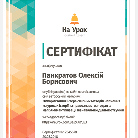
програмісти, IT-фахівці, інженери,
професіонали в галузі високих технологій і т.д.
Щоб бути конкурентоспроможною, Україна
повинна мати висококваліфікованих
працівників, проте це не реалізується без
реформованої освіти та освіченого суспільства.
Мета
STEM
освіти:
1.Функціональність та процвітання в
сучасному високотехнологічному світі
(здатність приймати рішення, брати активну
участь у громадському та культурному житті,
економічна продуктивність).
2. Взаємозв’язок між навчальними
дисциплінами (взаємозв’язок, переплетення