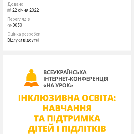
Додано
Schoolboys play football in England in….
22 січня 2022
winter
summer
Переглядів
spring
3050
…. is the home of Football.
Оцінка розробки
America
Відгуки відсутні
Ukraine
England
In winter they have gymnastics … every week.
in the gym.
in the playground.
at the stadium
In summer they have …… in the playground
athletics
tennis
gymnastics.