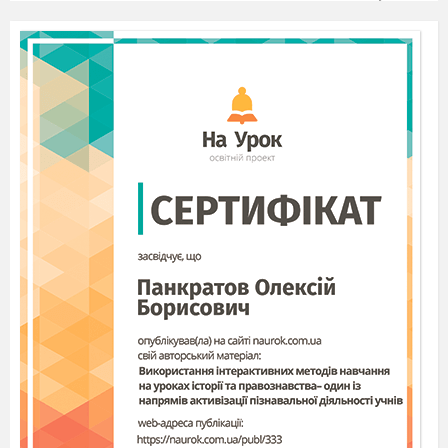
Task 20.
Spring ts Coming
The winter is over. There is no more ice in the
ponds, rivers and lakes. There is almost no snow on
the ground. The days are longer and warmer, and
the nights are shorter.
Everything begins to waken from its winter
sleep. Spring is coming. The spring months are
March, April and May.