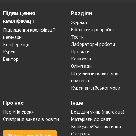
Підвищення
Розділи
кваліфікації
Журнал
Бібліотека розробок
Підвищення кваліфікації
Тести
Вебінари
Лабораторні роботи
Конференції
Проєкти
Курси
Конкурси
Вектор
Олімпіади
Штучний інтелект для
вчителів
Курси англійської мови
Про нас
Інше
Про «На Урок»
Вхід для учнів (naurok.ua)
Співпраця закладів освіти
Матеріали до свят
Конкурс «Фантастична
п’ятірка»
Зворотний зв'язок