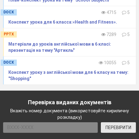
План-конспект урока на тему “School Subjects”
DOCX
4715
5
Конспект урока для 6 класса:«Health and Fitness».
PPTX
7289
5
Матеріали до уроків англійської мови в 6 класі:
презентація на тему "Артикль"
DOCX
10055
5
Конспект уроку з англійської мови для 6 класу на тему:
"Shopping"
Перевірка виданих документів
Вкажіть номер документа (використовуйте кириличну
розкладку)
ПЕРЕВІРИТИ