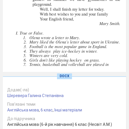
playground.
Well, I shall finish my letter for today.
With best wishes to you and your family
Your English friend,
Mary Smith.
True or False.
Olena wrote a letter to Mary.
Mary liked the Olena’s letter about sport in Ukraine.
Football is the most popular game in England.
They always play ice-hockey in winter.
Winters are very cold.
Girls don’t like playing hockey on grass.
Tennis, basketball and volley­ball are played in
England.
In summer they have gymnastics in the gym.2.
DOCX
Multiple choice.
Додав(-ла)
This letter is about …
sport in Ukraine.
Шеревера Галина Степанівна
sport in England.
Пов’язані теми
school.
Англійська мова
,
6 клас
,
Інші матеріали
Olena is from …. .
England
До підручника
Ukraine
Англійська мова (6-й рік навчання) 6 клас (Несвіт А.М.)
Egypt