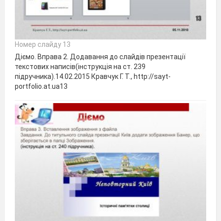
Номер слайду 13
Діємо. Вправа 2. Додавання до слайдів презентації
текстових написів(інструкція на ст. 239
підручника).14.02.2015 Кравчук Г. Т., http://sayt-
portfolio.at.ua13