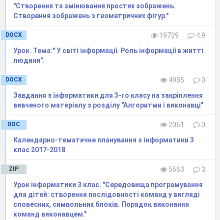
"Створення та змінювання простих зображень.
Створення зображень з геометричних фігур."
DOCX
19739
4.9
Урок .Тема:" У світі інформації. Роль інформації в житті
людини".
DOCX
4985
0
Завдання з інформатики для 3-го класу на закріплення
вивченого матеріалу з розділу "Алгоритми і виконавці"
DOC
2061
0
Календарно-тематичне планування з інформатики 3
клас 2017-2018
ZIP
5663
3
Урок інформатики 3 клас. "Середовища програмування
для дітей: створення послідовності команд у вигляді
словесних, символьних блоків. Порядок виконання
команд виконавцем."