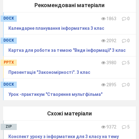
Рекомендовані матеріали
DOCX
1863
0
Календарне планування інформатика 3 клас
DOCX
2092
0
Картка для роботи за темою "Види інформації" 3 клас
PPTX
3980
5
Презентація "Закономірності". 3 клас
DOCX
2895
0
Урок -практикум "Створення мультфільма"
Схожі матеріали
ZIP
9372
5
Конспект уроку з інформатики для 3 класу на тему