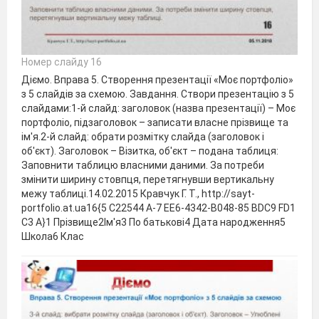
Номер слайду 16
Діємо. Вправа 5. Створення презентації «Моє портфоліо»
з 5 слайдів за схемою. Завдання. Створи презентацію з 5
слайдами:1-й слайд: заголовок (назва презентації) – Моє
портфоліо, підзаголовок – записати власне прізвище та
ім'я.2-й слайд: обрати розмітку слайда (заголовок і
об'єкт). Заголовок – Візитка, об'єкт – подана таблиця:
Заповнити таблицю власними даними. За потреби
змінити ширину стовпця, перетягнувши вертикальну
межу таблиці.14.02.2015 Кравчук Г. Т., http://sayt-
portfolio.at.ua16{5 C22544 A-7 EE6-4342-B048-85 BDC9 FD1
C3 A}1 Прізвище2Ім'я3 По батькові4 Дата народження5
Школа6 Клас