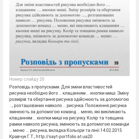
Номер слайду 20
Розповідь з пропусками. Для зміни властивостей
рисунка необхідно його … клацанням … кнопки миші. Зміну
розмірів та обертання рисунка здійснюють за допомогою
…, розташованих навколо … рисунка. Положення рисунка
змінюють за допомогою команд … меню, які викликають
клацанням … кнопки миші на рисунку. Колір та товщина
рамки навколо рисунка, змінюють за допомогою команди
… меню: … рисунка, вкладка Кольори та лінії.14.02.2015
Кравчук Г. Т., http://sayt-portfolio.at.ua20