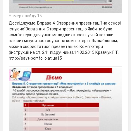
Номер слайду 15
Досліджуємо. Вправа 4. Створення презентації на основі
існуючоїЗавдання. Створи презентацію Якби не було
комп’ютерів для учнів молодших класів, у якій покажи
плюси і мінуси застосування комп’ютерів. Як шаблоном,
можна скористатися презентацією Комп'ютери
(інструкції на ст. 241 підручника).14.02.2015 Кравчук Г. Т.,
http://sayt-portfolio.at.ua15