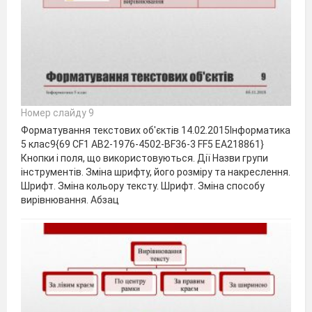
Номер слайду 9
Форматування текстових об'єктів 14.02.2015Інформатика
5 клас9{69 CF1 AB2-1976-4502-BF36-3 FF5 EA218861}
Кнопки і поля, що використовуються. Дії Назви групи
інструментів. Зміна шрифту, його розміру та накреслення.
Шрифт. Зміна кольору тексту. Шрифт. Зміна способу
вирівнювання. Абзац