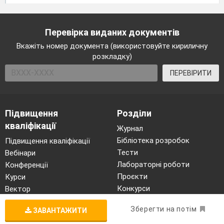
Перевірка виданих документів
Вкажіть номер документа (використовуйте кириличну
розкладку)
ПЕРЕВІРИТИ
Підвищення
Розділи
кваліфікації
Журнал
Бібліотека розробок
Підвищення кваліфікації
Тести
Вебінари
Лабораторні роботи
Конференції
Проєкти
Курси
Конкурси
Вектор
Олімпіади
Зберегти на потім
ЗАВАНТАЖИТИ
Штучний інтелект для