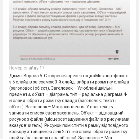
Номер слайду 17
Діємо. Вправа 5. Створення презентації «Моє портфоліо»
з 5 слайдів за схемою3-й слайд: вибрати розмітку слайда
(заголовок і об'єкт). Заголовок – Улюблені шкільні
предмети, об'єкт – діаграма, тип – радіальна діаграма.4-
й слайд: обрати розмітку слайда (заголовок, текст і
об'єкт). Заголовок – Мої захоплення. У полі тексту
записати список своїх захоплень. Об'єкт – відповідний
рисунок з файла (місцерозташування файлів з рисунками
вказує вчитель). Рисунок помістити в рамку відповідного
кольору з товщиною лінії 2 пт.5-й слайд: обрати розмітку
слайда (заголовок і два об'єкти). Заголовок – Мої