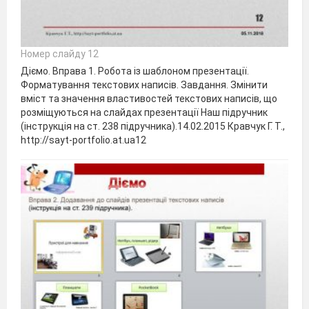
Номер слайду 12
Діємо. Вправа 1. Робота із шаблоном презентації.
Форматування текстових написів. Завдання. Змінити
вміст та значення властивостей текстових написів, що
розміщуються на слайдах презентації Наш підручник
(інструкція на ст. 238 підручника).14.02.2015 Кравчук Г. Т.,
http://sayt-portfolio.at.ua12