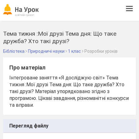
Tog
navi
Тема тижня :Мої друзі Тема дня: Що таке
дружба? Хто такі друзі?
Бібліотека
Природничі науки
1 клас
Розробки уроків
Про матеріал
Інтегроване заняття «Я досліджую світ» Тема
тижня :Мої друзі Тема дня: Що таке дружба? Хто
такі друзі? Матеріал упорядковано згідно з
програмою. Цікаві завдання, різноманітні конкурси
та вправи.
Перегляд файлу