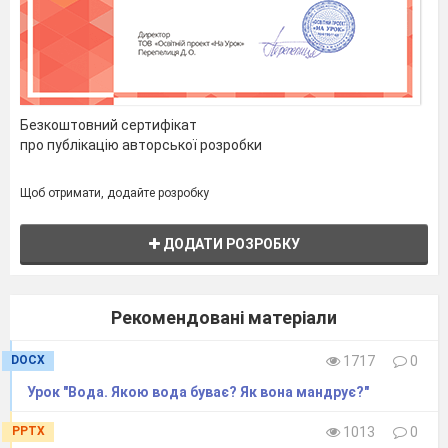
«Прес».
доречно реагує на
усну інформацію в
діалозі.
2.
Вправа «Сіамські
Формувати навички
Безкоштовний сертифікат
близнюки»
співробітництва в
про публікацію авторської розробки
команді, уміння
адаптуватись,
Щоб отримати, додайте розробку
виконувати різні
функції в команді.
ДОДАТИ РОЗРОБКУ
3.
Технологія
Вступає в діалог на
«Незакінчене
теми, які викликають
Рекомендовані матеріали
речення»
зацікавленість.
4.
Фізкультхвилинка
Збільшення
DOCX
1717
0
працездатності,
Урок "Вода. Якою вода буває? Як вона мандрує?"
покращення
PPTX
1013
0
самопочуття.