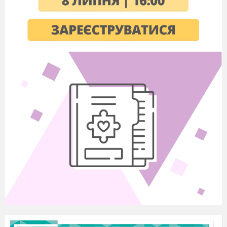
засобів(жести, міміка
тощо).
2.
Обмін
Формує запитання
інформацією
про все, що цікавить
учня; висловлює,
доводить свою
думку
3.
Оголошення теми
Сприймання усного
уроку
монологічного
мовлення;
зацікавлення учнів,
мотивація.
Актуалізація опорних знань
1.
Розповідь вчителя
Сприймає
монологічне
висловлювання,