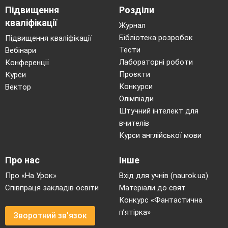
Підвищення
Розділи
адаптуватись,
кваліфікації
Журнал
виконувати різні
Бібліотека розробок
Підвищення кваліфікації
функції в групі; бере
Тести
Вебінари
участь у сюжетно-
Лабораторні роботи
Конференції
рольовій грі.
Проєкти
Курси
2.
Висновки
Усвідомлення дітьми
Конкурси
Вектор
Олімпіади
цінності дружби.
Штучний інтелект для
3.
Вправа «Ми –
Розвиток пам’
яті,
вчителів
друзі»
навичок
Курси англійської мови
співробітництва
,
ділиться почуттями
Про нас
Інше
та емоціями.
Про «На Урок»
Вхід для учнів (naurok.ua)
4.
Щоденник
Висловлює власні
Співпраця закладів освіти
Матеріали до свят
вражень
емоції , здобуті
Конкурс «Фантастична
п’ятірка»
протягом уроку.
Зворотний зв'язок