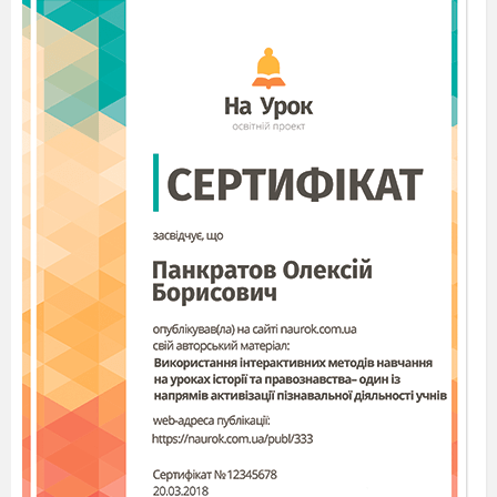
поглиблює знання
про дружбу.
2.
Складання
Розмірковує якими
павутинки
рисами має володіти
«Дружба»
друг.
3.
Стіна слів
Розширення
словникового запасу
учнів.
4.
Гра «Мої
Підтримує та
таємниці»
сприймає інших;
ділиться своїми
почуттями.
Вивчення нового матеріалу
1.
Слухання та
З повагою сприймає
обговорення
усні репліки учителя
ситуації. Метод
й однокласників,