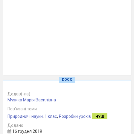
DOCX
Підготувала :
Додав(-ла)
Музика Марія Василівна
слухач очної форми навчання
Пов’язані теми
вчителів початкових класів,
Природничі науки
,
1 клас
,
Розробки уроків
НУШ
які будуть навчати учнів 1-х класів у
Додано
2020-2021н.р.
16 грудня 2019