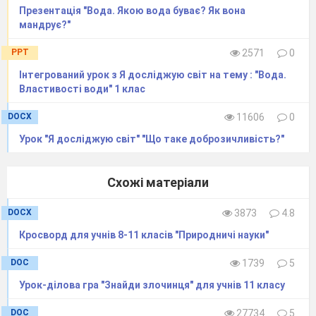
Презентація "Вода. Якою вода буває? Як вона
5.
Розв’язання
Описує зміни
мандрує?"
моральної задачі
власних емоцій,
«Що я скажу»
почуттів, настрою.
PPT
2571
0
6.
Гра-розминка
Вступає в діалог,
Інтегрований урок з Я досліджую світ на тему : "Вода.
Властивості води" 1 клас
«Це мій
кр
ащий
розвиває увагу та
друг і я!»
мислення.
DOCX
11606
0
Закріплення та осмислення матеріалу
Урок "Я досліджую світ" "Що таке доброзичливість?"
1.
Творче
Висловлює
завдання «Як
припущення чому
Схожі матеріали
навчити
люди стають
персонажів казок
друзями/ворогами;
DOCX
3873
4.8
та
встановлює, що
Кросворд для учнів 8-11 класів "Природничі науки"
мультфільмів
попри неповторність
DOC
1739
5
жити дружно»
кожного, усі люди
Урок-ділова гра "Знайди злочинця" для учнів 11 класу
можуть дружити.
2.
Вправа «Коли
Збирає дані, що
DOC
27734
5