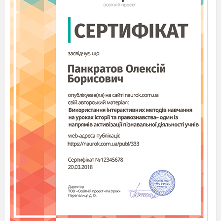
Методика випереджального навчання
2. Плодовий період утробного
розвитку
Розповідь учителя
До кінця другого місяця утробного розвитку,
утворюється плацента або дитяче місце, за до
помогою
якого здійснюється зв'язок між зародком, що
розвивається в тілі матері, і організмом матері.
З моменту утворення плаценти (кінець другого
місяця розвитку) по
чинається наступний період
утробного розвитку — плодовий.
Материнська кров і кров плода течуть по різних
судинах і ніколи не змішуються.