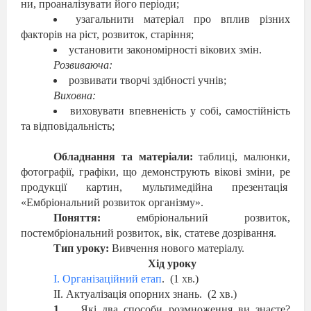
ни, проаналізувати його періоди;
узагальнити матеріал про вплив різних
факторів на ріст, розвиток, старіння;
установити закономірності вікових змін.
Розвиваюча:
розвивати творчі здібності учнів;
Виховна:
виховувати впевненість у собі, самостійність
та відповідальність;
Обладнання та матеріали:
таблиці, малюнки,
фотографії, графіки, що демонструють вікові зміни, ре
продукції картин, мультимедійна презентація
«Ембріональний розвиток організму».
Поняття:
ембріональний розвиток,
постембріональний розвиток, вік, статеве дозрівання.
Тип уроку:
Вивчення нового матеріалу.
Хід уроку
I.
Організаційний етап
.
(1
хв.)
ІІ. Актуалізація опорних знань.
(2 хв.)
Які два способи розмноження ви знаєте?