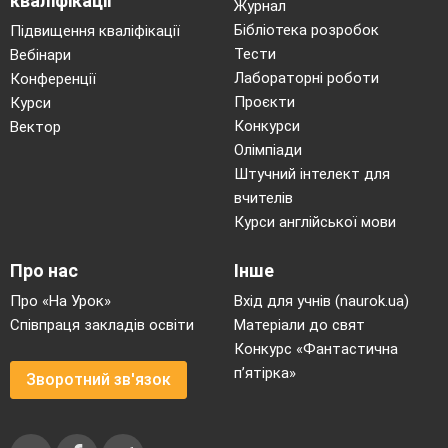
кваліфікації
здатний чути,
Журнал
з’являється смак.
1300-
Бібліотека розробок
Підвищення кваліфікації
7-й
39-4
0
Плід стає
1400
Тести
Вебінари
життєздатним і
Лабораторні роботи
Конференції
може вижити за
Проєкти
Курси
умов інтенсивної
Конкурси
Вектор
терапії
Олімпіади
Основні органи
Штучний інтелект для
плоду вже повністю
вчителів
сформовані. Легені
готові до виконання
Курси англійської мови
дихання. Серце
б’ється часто: 120
Близько
2200-
Про нас
Інше
8-й
— 140 ударів за
15
2400
Про «На Урок»
Вхід для учнів (naurok.ua)
хвилину. Плід набу
Співпраця закладів освіти
Матеріали до свят
ває певного
Конкурс «Фантастична
положення перед
п’ятірка»
пологами (вниз
Зворотний зв'язок
головою)
До кінця місяця
плід сфор
мований і