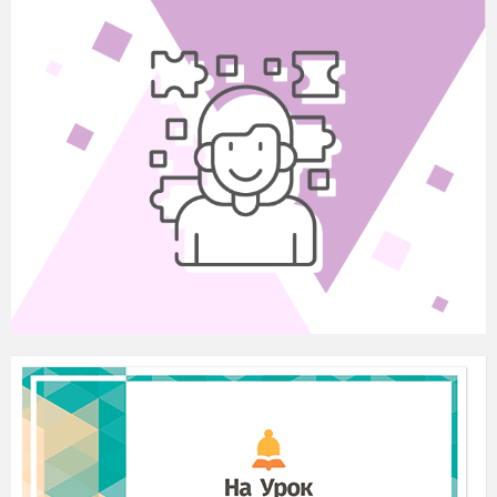
організму»
Процес запліднення яйцеклітини відбувається в
матковій трубі. Із цього моменту починається розвиток
зародка. Запліднена яйцеклітина просувається до матки.
Просуваючись, вона активно ділиться. До момен
ту
потрапляння в матку зародок складається з 32 клітин.
Тут зародок укорінюється в слизову оболонку стінки
матки, швидко ділиться й росте. Під час розвитку
зародка утворюються три зародкові оболонки — амніон,
хоріон, алантоїс.
На 6 - 7 день зародок імплантується в ендометрій
(слизова оболонка матки). На другому й третьому тижні
в зародку можна виділити зовнішній, внутрішній і
середній зародкові листки.
Запитання до учнів:
Як вони називаються?
(Ектодерма, ентодерма
й мезодерма.)