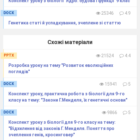
Конспект уроку з біології "Ядро: будова і функції" 9 клас
Зникає хвіст.
Вимальовуєть
ся
DOCX
25346
4.9
обличчя.
2-й
3
5-8
Генетика статі й успадкування, зчеплене зі статтю
Сформовані зачат
ки
всіх майбутніх
органів
Схожі матеріали
Плід починає
набувати ви
гляду
PPTX
21524
4.4
3-й
людини, хоча
10-15
18-20
Розробка уроку на тему "Розвиток еволюційних
голова його дуже
поглядів"
велика
Чітко
DOCX
15941
5
диференційована
стать, починається
Конспект уроку, практична робота з біології для 9-го
класу на тему: "Закони Г.Менделя, їх генетичні основи"
4-й
окосте
ніння черепа,
21
120
здійснюються
DOCX
9866
5
слабкі дихальні
рухи
Конспект уроку з біології для 9-го класу на тему:
Мати відчуває рухи
"Відхилення від законів Г. Менделя. Поняття про
зчеплення генів, кросинговер"
плоду.