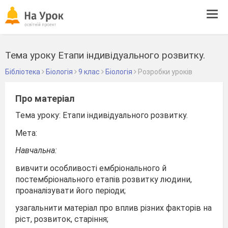
Tog
navi
Тема уроку Етапи індивідуального розвитку.
Бібліотека
Біологія
9 клас
Біологія
Розробки уроків
Про матеріал
Тема уроку:
Етапи індивідуального розвитку.
Мета:
Навчальна:
вивчити особливості ембріонального й
постембріонального етапів розвитку люди­ни,
проаналізувати його періоди;
узагальнити матеріал про вплив різних факторів на
ріст, розвиток, старіння;