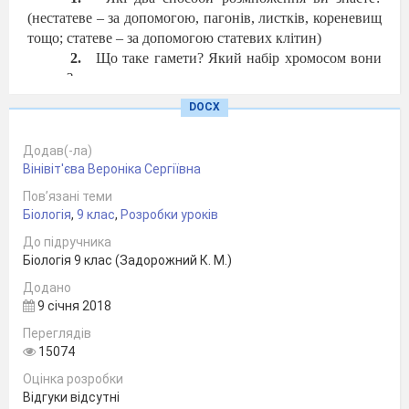
(нестатеве – за допомогою, пагонів, листків, кореневищ
тощо; статеве – за допомогою статевих клітин)
Що таке гамети? Який набір хромосом вони
мають?
Що таке запліднення?. Що таке зигота? Який
DOCX
набір хромосом вона має?
Додав(-ла)
IIІ.
Мотивація навчальної діяльності (
5 хв.)
Вінівіт'єва Вероніка Сергіївна
Розповідь учителя
Пов’язані теми
Дуже часто батьки спересердя кажуть: «Ну
Біологія
,
9 клас
,
Розробки уроків
звідки взялося це в ди
тини? Чому вона така?..»
Сьогодні в кожного з нас, нарешті, з'явилася можливість
До підручника
розібратися в цьому. Нині не викликає сумніву те, що
Біологія 9 клас (Задорожний К. М.)
багато рис характеру майбутньої людини формуються в
Додано
утробному періоді, оскільки немовля до моменту своєї
9 січня 2018
появи на світ уже прожило дев'ять місяців, які значною
Переглядів
мірою визначають напрямок його подальшого розвитку.
15074
З якого моменту людина стає людиною? Чи є в
Оцінка розробки
ненародженої дитини душа? Коли вона з'являється?
Відгуки відсутні
Ці питання здавна цікавили не тільки батьків,