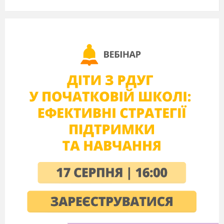
але й філософів і те
ологів. Наука надає все більше й
більше нових відомостей про перші фази життя дитини,
її розвиток в утробі матері. Набагато раніше, ніж перед
бачалося, розвиваються відчуття й уміння дитини,
формуються найтонші структури мозку. А майбутнім
таткові й матусі особливо важливо знати, що зв'язок
батьків з дитиною закладається ще до її народження.
Що ж відбувається після народження?
Повідомлення теми уроку, постановка мети й
завдань уроку
.
Сьогодні ми познайомимося з особливостями
ембріонального та постембріонального розвитку
людини, узагальнимо знання про регуляторні механізми
росту, розвитку, старіння, установимо закономірності
вікових змін та взаємозв'язок різних вікових понять.
VI. ВИВЧЕННЯ НОВОГО МАТЕРІАЛУ
(33 хв.)
Зародковий (ембріональний) період утробного
розвитку.
Розповідь учителя з елементами бесіди
.
Мультимедійна
презентація «Ембріональний розвиток