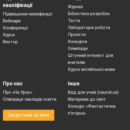
кваліфікації
Журнал
Бібліотека розробок
Підвищення кваліфікації
Тести
Вебінари
Лабораторні роботи
Конференції
Проєкти
Курси
Конкурси
Вектор
Олімпіади
Штучний інтелект для
вчителів
Курси англійської мови
Про нас
Інше
Про «На Урок»
Вхід для учнів (naurok.ua)
Співпраця закладів освіти
Матеріали до свят
Конкурс «Фантастична
п’ятірка»
Зворотний зв'язок