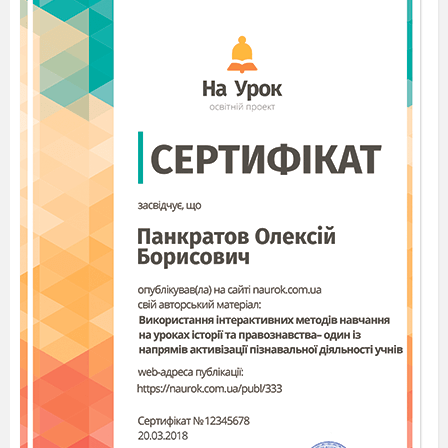
цінності серед оточуючих, у соціальному і
природному середовищах.
Природне середовище щодо людини виконує
три основні функції: економічну — забезпечує
народне господарство ресурсами; біологічну —
забезпечує фізичне здоров’я; соціальну —
забезпечує духовний розвиток суспільства в
цілому.
А чи знали ви, що є ціла наука про
взаємовідносини людини і навколишнього
середовища?
(припущення учнів)
.
Вправа: «Людина і навколишнє
середовище»(робота в парах або малих
групах). Намалюйте схематично, як людина
взаємодіє з навколишнім середовищем.