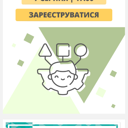
Учні висловлюють свої думки
Вчитель: Що означає слово «цінність»?
(
обговорення
) Які людські цінності ви знаєте?
(
запис на дошці цінностей названих учнями
)
Вправа:
«Мої і наші цінності».
Учням
роздаються листочки на яких їм
пропонується записати свої власні цінності
(до 10), потім з них кожна дитина має
обрати лише 3, які на її думку є
найголовнішими. На останньому етапі вправи
учні мають поспілкуватися між собою і
виявити тих, з ким і скільки разів
співпадають їх цінності. Таким чином будуть
визначені цінності учнівського колективу. Їх
буде записано на дошці.
Вчитель: Ми з вами живемо і сповідуємо свої