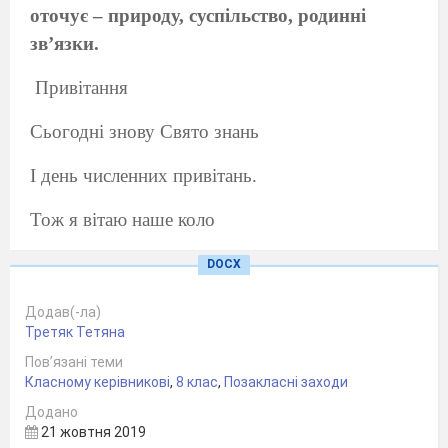
оточує – природу, суспільство, родинні
зв’язки.
Привітання
Сьогодні знову Свято знань
І день численних привітань.
Тож я вітаю наше коло
І першим буде добре слово.
DOCX
Добрий день і добрий час!
Додав(-ла)
Третяк Тетяна
Добрих дум для вас і нас!
Пов’язані теми
Класному керівникові
,
8 клас
,
Позакласні заходи
Добро душі у світ несіть
Додано
21 жовтня 2019
І звісно з себе ви почніть.