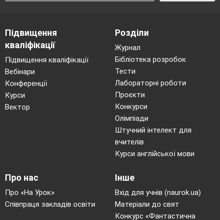
Підвищення
Розділи
кваліфікації
Журнал
Бібліотека розробок
Підвищення кваліфікації
Тести
Вебінари
Лабораторні роботи
Конференції
Проєкти
Курси
Конкурси
Вектор
Олімпіади
Штучний інтелект для
вчителів
Курси англійської мови
Про нас
Інше
Про «На Урок»
Вхід для учнів (naurok.ua)
Співпраця закладів освіти
Матеріали до свят
Конкурс «Фантастична