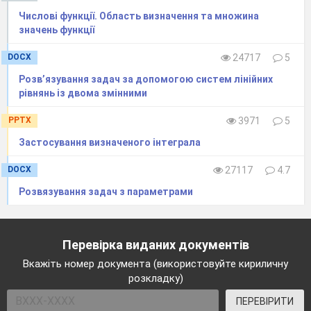
Числові функції. Область визначення та множина
значень функції
DOCX
24717
5
Розв’язування задач за допомогою систем лінійних
рівнянь із двома змінними
PPTX
3971
5
Застосування визначеного інтеграла
DOCX
27117
4.7
Розвязування задач з параметрами
Перевірка виданих документів
Вкажіть номер документа (використовуйте кириличну
розкладку)
ПЕРЕВІРИТИ