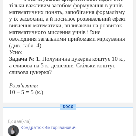
тільки важливим засобом формування в учнів
математичних понять, запобігання формалізму
у їх засвоєнні, а й посилює розвивальний ефект
вивчення математики, впливаючи на розвиток
математичного мислення учнів і їхнє
оволодіння загальними прийомами міркування
(див. табл. 4).
Усно:
Задача № 1.
Полунична цукерка коштує 10 к.,
а сливова на 5 к. дешевше. Скільки коштує
сливова цукерка?
Розв’язання
10 – 5 = 5 (к.)
Відповідь:
5 к. коштує сливова цукерка.
Задача № 2.
Полунична цукерка кошту є 10 к.,
DOCX
а бублик на 5 к. дорожчий. Скільки коштує
бублик?
Додав(-ла)
Розв’язання
Кондратюк Віктор Іванович
10 + 5 = 15 (к.)