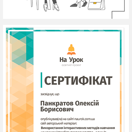
були курчата, каченята і гусенята.
Курчат і гусенят разом було 42, а
каченят на 4 менше, ніж гусенят.
Скільки було курчат, каченят і гусенят
окремо? (32; 14; 10)
Земельну ділянку трикутної форми
потрібно обгородити дротом. Скільки
потрібно дроту, якщо одна сторона
ділянки дорівнює 45 м, друга на 12 м
довша за першу, а третя на 7 м коротша
за другу? (1522 м)