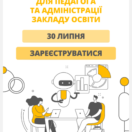
Учень мав 4 грн. Першого дня він
витратив 1 грн. 60 к., другого — 90 к.
Скільки грошей залишилося в учня? (1
грн 50 к.)
Мама купила 56 пташенят. Серед них