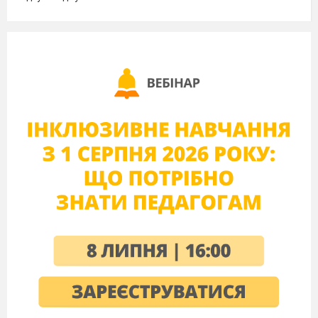
в) 2 cos 30° + 6 cos 60°
– 4 tg 45°; г) 2 ctg 60° – 2
sin 60° . 6. Спростіть:
a) (l – cosα)(l +
cosα); 6) tgα –
2
2
ctgα + sin
α + cos
α.
III. Повторення
відомостей про
тригонометричні
функції довільного
кута.
У курсі
геометрії для кутів від 0° до 180° було дано
означення синуса, косинуса, тангенса за
допомогою кола. Нагадаємо ці означення.