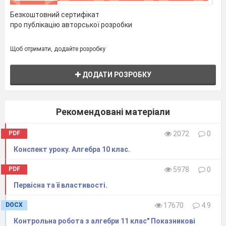
Безкоштовний сертифікат
про публікацію авторської розробки
OP R
1
-
R
Щоб отримати, додайте розробку
tg
120

ctg
120

OP

2

1
;
o
o
AP
3 3
ДОДАТИ РОЗРОБКУ
-
R
2
Якщо будь-який
Рекомендовані матеріали
кут розглядати як
фігуру, утворену
PDF
2072
0
обертанням променя
навколо своєї
Конспект уроку. Алгебра 10 клас.
початкової точки у
двох можливих
PDF
5978
0
напрямах
Первісна та її властивості.
(додатному — проти годинникової стрілки,
від'ємному — за годинниковою стрілкою), то
DOCX
17670
4.9
дане визначення можна використовувати
Контрольна робота з алгебри 11 клас" Показникові
для будь-яких кутів.
Приклад 2.
Знайти sin α,