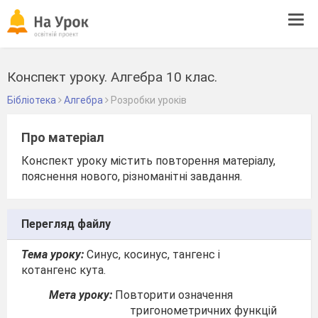
Tog
navi
Конспект уроку. Алгебра 10 клас.
Бібліотека
Алгебра
Розробки уроків
Про матеріал
Конспект уроку містить повторення матеріалу,
пояснення нового, різноманітні завдання.
Перегляд файлу
Тема уроку:
Синус, косинус, тангенс і
котангенс кута.
Мета уроку:
Повторити означення
тригонометричних функцій