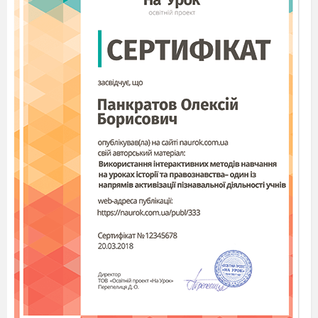
Котангенсом кута
називається відношення
абсциси точки
Р
(х; у)
до її
α
Роганін Алгебра 10 клас, Урок 5
2
x
ординати:
ctg

y
.

Приклад 1.
Знайти sin α, cos
α, tg α, ctg α, якщо
α = 120°.
Побудувавши
точку Р
,
120º
маємо (рис. 33):
1
-
R
o
sin120

;
OA


cos120
o
2

