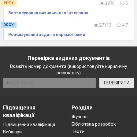
PPTX
3970
5
радіус ОА зробив два повних оберти і чверть
оберту за годинниковою стрілкою, то кут
Застосування визначеного інтеграла
повороту буде дорівнювати 2 (-360°) - 90° = - 810°
(рис. 37).
DOCX
27113
4.7
Розвязування задач з параметрами
Перевірка виданих документів
Вкажіть номер документа (використовуйте кириличну
розкладку)
ПЕРЕВІРИТИ
Підвищення
Розділи
кваліфікації
Журнал
Бібліотека розробок
Підвищення кваліфікації
Розглянемо
Тести
Вебінари
радіуси
ОА
і
ОВ
. Існує