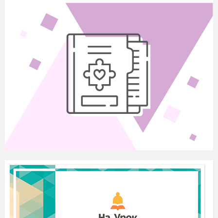
Нехай дано коло радіуса
R,
центр якого
знаходиться у початку координат.
Відкладемо від додатної півосі у верхню
півплощину кут α, друга сторона якого
перетне коло в точці
Р
(х; у)
(рис. 32).
α
Синусом кута
називається відношення
ординати
точки
y
sin


Р
(х; у)
кола до його радіуса:
.
α
R
Косинусом кута
називається відношення
абсциси точки
Р
(.х; у)
α
x
кола до його
cos


радіуса:
.
R
Тангенсом кута
називається відношення
ординати точки
Р
(х; у)
до її
α
y
tg


абсциси:
.
x