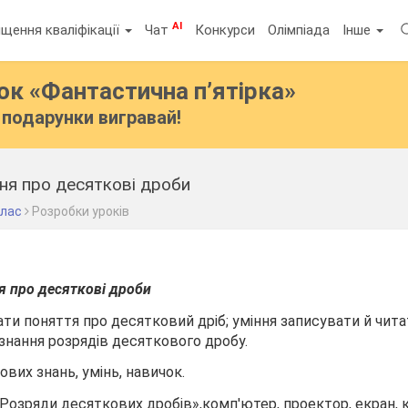
AI
щення кваліфікації
Чат
Конкурси
Олімпіада
Інше
бок
«Фантастична п’ятірка»
подарунки вигравай!
ня про десяткові дроби
клас
Розробки уроків
я про десяткові дроби
ти поняття про десятковий дріб; уміння записувати й чита
знання розрядів десяткового дробу.
ових знань, умінь, навичок.
Розряди десяткових дробів»,комп'ютер, проектор, екран, 