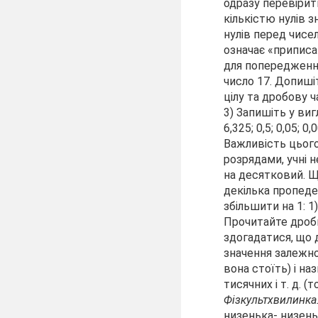
одразу перевірити
кількістю нулів з
нулів перед чисел
означає «приписа
для попередженн
число 17. Допишіт
цілу та дробову ч
3) Запишіть у ви
6,325; 0,5; 0,05;
Важливість цього
розрядами, учні 
на десятковий. Щ
декілька пропеде
збільшити на 1:
1
Прочитайте дроби: 
здогадатися, що 
значення за­лежно
вона стоїть) і на
тисячних і т. д.
Фізкультхвилинка.
низенька- низень