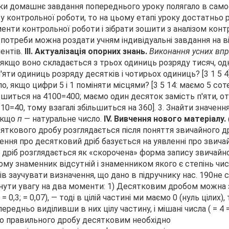
ки домашнє завдання попереднього уроку полягало в сам
зу контрольної роботи, то на цьому етапі уроку достатньо 
енти контрольної роботи і зібрати зошити з аналізом конт
 потреби можна роздати учням індивідуальні завдання на 
ентів.
III.
Актуалізація опорних знань.
Виконання усних вп
 якщо воно складається з трьох одиниць розряду тисяч, одн
'яти одиниць розряду десятків і чотирьох одиниць? [3 1 5 4
ло, якщо цифри 5 і 1 поміняти місцями?
[3 5 14: маємо 5 со
льшиться на 4100=400; маємо один десяток замість п'яти, о
10=40, тому взагалі збільшиться на 360].
3. Знайти значення
 якщо
п
— натуральне число.
IV.
Вивчення нового матеріалу.
сяткового дробу розглядається після по­няття звичайного д
ння про десятковий дріб базується на уявленні про звичай
дріб роз­глядається як «скорочена» форма запису звичайно
кому знаменник відсутній і знаменником якого є степінь чис­
ів заучувати визначення, що дано в підручнику нас. 190не с
рнути увагу на два моменти:
1) Десятковим дробом можна 
(
= 0,3;
= 0,07), — тоді в цілій частині ми маємо 0 (нуль цілих), 
передньо виділивши в них цілу частину, і мішані числа (
= 4
го правильного дробу десятковим необхідно