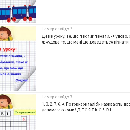
Номер слайду 2
Девіз уроку: Те, що я встиг пізнати, - чудово
ж чудове те, що мені ще доведеться пізнати.
Номер слайду 3
1. 3. 2. 7. 6. 4. По горизонталі Як називають д
допомогою коми? Д Е С Я Т К О 5. В І