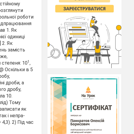
остійному
розглянути
рольної роботи
відпрацювання
рав
1. Як
ієї одиниці
]
2. Як
тень замість
тже,
1
 степеня: 10
,
@ Оскільки в 5
робу,
ні дроби, а
го дробу,
ла 10.
лід) Тому
записати як
так і непра­
= 4,3).
2) Під час