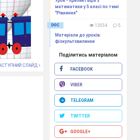
Урок - презентація з
математики у 5 класі по темі
"Рівняння"
DOC
13554
5
Матеріали до уроків:
фізкультхвилинки
Поділитись матеріалом
АСТУПНИЙ СЛАЙД
FACEBOOK
VIBER
TELEGRAM
TWITTER
GOOGLE+