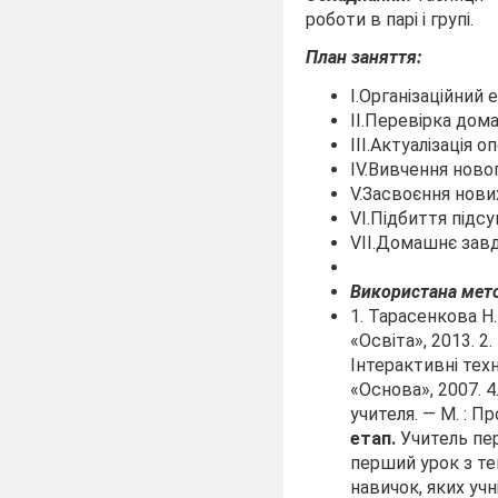
роботи в парі і групі.
План заняття:
I.Організаційний е
II.Перевірка дом
III.Актуалізація о
IV.Вивчення новог
V.Засвоєння нових
VI.Підбиття підсу
VII.Домашнє завд
Використана мето
1. Тарасенкова Н.
«Освіта», 2013.
2.
Інтерактивні техн
«Основа», 2007.
4
учителя. — М. : П
етап.
Учитель пер
перший урок з те
навичок, яких учн