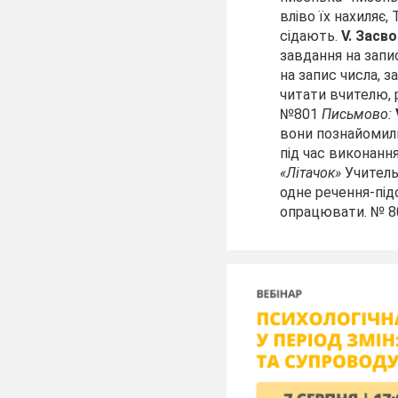
вліво їх нахиляє,
Т
сідають.
V.
Засво
завдання на запи
на за­пис числа,
читати вчителю, р
№801
Письмово:
вони познайомили
під час виконанн
«Літачок»
Учитель 
одне речення-підс
опрацювати. № 8