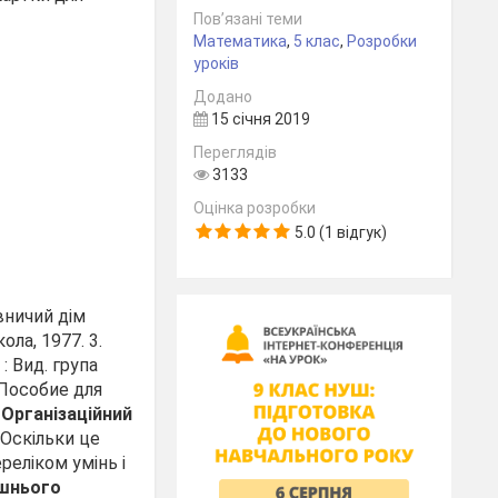
Пов’язані теми
Математика
,
5 клас
,
Розробки
уроків
Додано
15 січня 2019
Переглядів
3133
Оцінка розробки
5.0 (1 відгук)
авничий дім
ола, 1977.
3.
: Вид. група
 Пособие для
.
Організаційний
 Оскільки це
реліком умінь і
ашнього