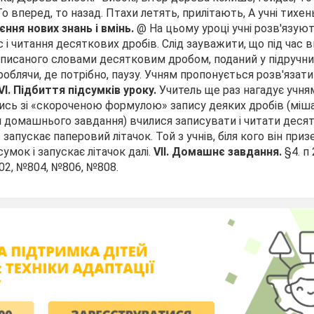
о вперед, то назад.
Птахи летять, прилітають,
А учні тихе
єння нових знань і вмінь.
@ На цьому уроці учні розв'язуют
с і читання десяткових дробів. Слід зауважити, що під час
 записаного словами десятковим дробом, поданий у підруч­н
облячи, де потрібно, паузу.
Учням пропонується розв'язати
VI.
Підбиття підсумків уроку.
Учитель ще раз нагадує учням
сь зі «скороченою формулою» запису деяких дробів (мішані 
я домашнього завдання) вчилися записувати і читати десят­
запускає паперовий літачок. Той з учнів, біля кого він при
умок і запускає літачок далі.
VII.
Домашнє завдання.
§4. п 
02, №804, №806, №808.