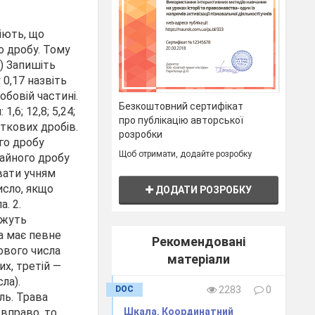
іють, що
о дробу.
Тому
) Запишіть
 0,17 назвіть
обовій частині.
Безкоштовний сертифікат
,6; 12,8; 5,24;
про публікацію авторської
яткових дробів.
розробки
го дробу
Щоб отримати, додайте розробку
чайного дробу
вати учням
исло, якщо
ДОДАТИ РОЗРОБКУ
а.
2.
ожуть
а має певне
Рекомендовані
ового чис­ла
матеріали
их, третій —
ла).
DOC
2283
0
ль.
Трава
вправо, то
Шкала. Координатний