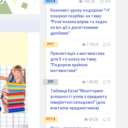
DOCX
10570
4.9
Конспект уроку-подорожі "«У
пошуках скарбів» на тему
"Розв’язання вправ та задач
на всі дії з десятковими
дробами".
PPT
17024
5
Презентація з математики
для 5-го класу на тему:
"Подорож країною
математики"
ZIP
14543
5
Таблиця Excel "Моніторинг
успішності учнів з предмету
інварінтної складової" (для
вчителів-предметників)
PPTX
6628
5