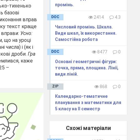
промінь.
нько-тихенько
ь базові
DOC
2414
4.3
 виконання вправ
ику текст краще
Числовий промінь. Шкала.
 вправи:
Усно:
Види шкал, їх використання.
Самостійна робота
, що на уроці
числа) і (як і
DOC
8477
0
кові дроби.
Гра
землився, каже
Основні геометричні фігури:
25 –
точка, пряма, площина. Лінії,
види ліній.
ZIP
868
0
Календарно-тематичне
планування з математики для
5 класу на ІІ семестр
Схожі матеріали