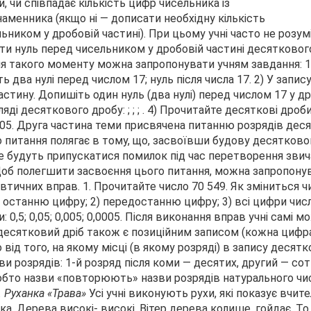
, чи співпадає кількість цифр чисельника із
наменника (якщо ні — дописати необхідну кількість
ьником у дробовій частині).
При цьому учні часто не розум
ти нуль пе­ред чисельником у дробовій частині десятковог
я такого моменту можна запропонувати учням завдання:
1
ь два нулі перед числом 17; нуль після числа 17.
2) У запису
астину. Допишіть один нуль (два нулі) перед числом 17 у др
гляді десяткового дробу:
;
;
;
.
4) Прочитайте десяткові дроби: 1
 0,005. Друга частина теми присвячена питанню розрядів дес
 питання полягає в тому, що, засвоївши будову де­сятково
не будуть припускатися помилок під час перетворення зви
об полегшити за­своєння цього питання, можна запропону
в­тичних вправ.
1. Прочитайте число 70 549. Як зміниться ч
) останню цифру; 2) передостанню цифру; 3) всі цифри числ
0,5; 0,05; 0,005; 0,0005.
Після виконання вправ учні самі м
десятковий дріб також є позиційним записом (кожна цифр
 від того, на якому місці (в якому розряді) в запису десятк
зви розрядів: 1-й розряд після коми — десятих, дру­гий — сот
 (тобто назви «повторюють» назви розрядів натурального чис
 Руханка «Трава»
Усі учні виконують рухи, які показує вчите
ка,
Дерева високі- високі,
Вітер дерева колише, гойдає,
То 