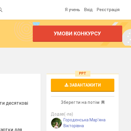
Я учень
Вхід
Реєстрація
УМОВИ КОНКУРСУ
PPT
ЗАВАНТАЖИТИ
Зберегти на потім
ти десяткові
Додав(-ла)
Городенська Мар'яна
Вікторівна
картки для