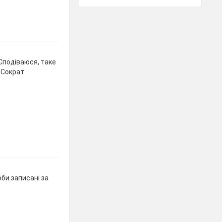
. Сподіваюся, таке
 Сократ
роби записані за