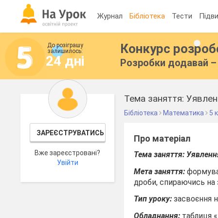
Журнал
Бібліотека
Тести
Підви
Конкурс розро
До розіграшу
залишилось:
24 дні
Розробки додавай – 
Тема заняття: Уявлен
Бібліотека
Математика
5 
ЗАРЕЄСТРУВАТИСЬ
Про матеріал
Вже зареєстровані?
Тема заняття:
Уявленн
Увійти
Мета заняття:
формува
дроби, спираючись на 
Тип уроку:
засвоєння н
Обладнання:
таблиця «