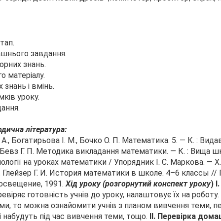
тап.
ашнього завдання.
порних знань.
о матеріалу.
 знань і вмінь.
мків уроку.
ання.
дична література:
 А., Богатирьова І. М., Бочко О. П. Математика. 5. — К. : Вид
 Бевз Г. П. Методика викладання математики. — К. : Вища шк
ології на уроках математики / Упорядник І. С. Маркова. — Х. 
. Глейзер Г. И. История математики в школе. 4–6 классы //
росвещение, 1991.
Хід уроку (розгорнутий конспект уроку
)
I
евіряє готовність учнів до уроку, налаштовує їх на роботу.
ми, то можна ознайомити учнів з планом вивчення теми, пе
і набудуть під час вивчення теми, тощо.
II.
Перевірка дом