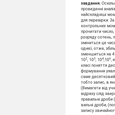
завдання.
Оскіль
проведенні аналі
найскладніші мом
для перевірки.
За
контрольних мом
прочитати число,
розряду сотень, п
зміниться це чис
однієї, отже, збі
зменшиться на 4 
2
3
4
п
10
, 10
, 10
,10
,
класі поняття де
формування уявле
саме десятковий 
тобто за­пис, в я
(Вимагати від учн
відразу слід зве
правильні дроби 
вильні дроби, (по
запису звичайно