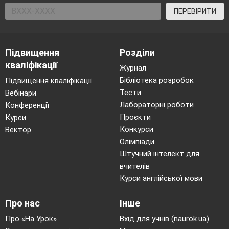
Table
ПЕРЕВІРИТИ
Підвищення
Розділи
кваліфікації
Журнал
Бібліотека розробок
Підвищення кваліфікації
Тести
Вебінари
Лабораторні роботи
Конференції
Проєкти
Курси
Конкурси
Вектор
Олімпіади
Штучний інтелект для
вчителів
Курси англійської мови
Про нас
Інше
Про «На Урок»
Вхід для учнів (naurok.ua)