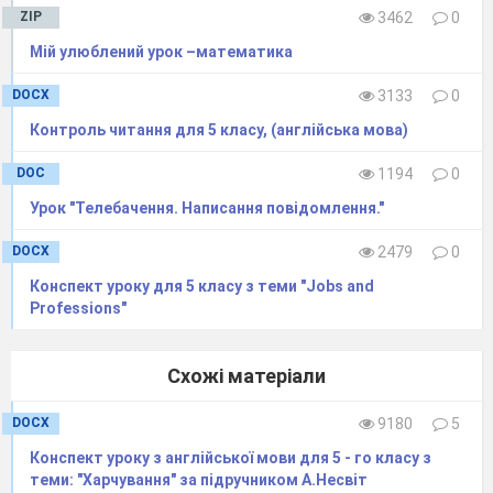
ZIP
3462
0
Мій улюблений урок –математика
DOCX
3133
0
Контроль читання для 5 класу, (англійська мова)
DOC
1194
0
Урок "Телебачення. Написання повідомлення."
DOCX
2479
0
Конспект уроку для 5 класу з теми "Jobs and
Professions"
Схожі матеріали
DOCX
9180
5
Конспект уроку з англійської мови для 5 - го класу з
Cupboard
теми: "Харчування" за підручником А.Несвіт