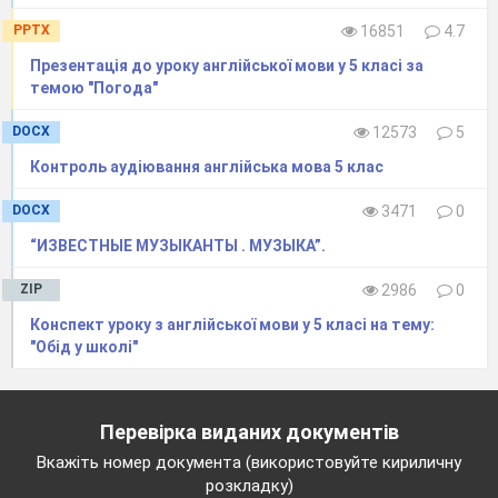
PPTX
16851
4.7
Презентація до уроку англійської мови у 5 класі за
темою "Погода"
DOCX
12573
5
Контроль аудіювання англійська мова 5 клас
DOCX
3471
0
“ИЗВЕСТНЫЕ МУЗЫКАНТЫ . МУЗЫКА”.
ZIP
2986
0
Конспект уроку з англійської мови у 5 класі на тему:
"Обід у школі"
Перевірка виданих документів
Вкажіть номер документа (використовуйте кириличну
розкладку)