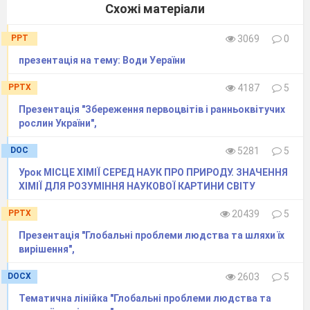
Відгадайте хто мастак
Схожі матеріали
Що за слово заховалось?
PPT
3069
0
презентація на тему: Води Уераїни
PPTX
4187
5
Презентація "Збереження первоцвітів і ранньоквітучих
рослин України",
Назвіть
звуки у слові-відгадці (зима).
DOC
5281
5
Давайте поділимо ці звуки на голосні та
Урок МІСЦЕ ХІМІЇ СЕРЕД НАУК ПРО ПРИРОДУ. ЗНАЧЕННЯ
приголосні. Скільки складів є в слові зи-ма.
ХІМІЇ ДЛЯ РОЗУМІННЯ НАУКОВОЇ КАРТИНИ СВІТУ
(два ).
Виділення звуків [з], [з’]
PPTX
20439
5
А зараз послухайте віршик і скажіть, з
Презентація "Глобальні проблеми людства та шляхи їх
якими звуками найчастіше ви тут
вирішення",
зустрічаєтесь? Зима морозна завітала,
Всю землю снігом замела.
DOCX
2603
5
І завірюха закружляла
З морозом у танок пішла.
Тематична лінійка "Глобальні проблеми людства та