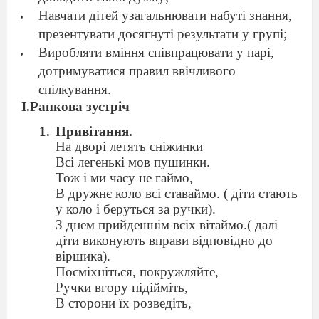
Навчати дітей узагальнювати набуті знання,
презентувати досягнуті результати у групі;
Виробляти вміння співпрацювати у парі,
дотримуватися правил ввічливого
спілкування.
І.Ранкова зустріч
Привітання.
На дворі летять сніжинки
Всі легенькі мов пушинки.
Тож і ми часу не гаймо,
В дружнє коло всі ставаймо. ( діти стають
у коло і беруться за ручки).
З днем прийдешнім всіх вітаймо.( далі
діти виконують вправи відповідно до
віршика).
Посміхніться, покружляйте,
Ручки вгору підійміть,
В сторони їх розведіть,
Пострибайте як зайчата