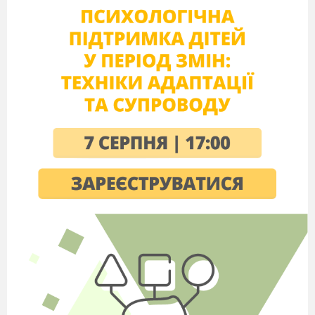
Снігом все позамітала.
Діти із сніжками грають
Їх у кульки все катають.
І ось дивина така
Вийшла баба ….. ( снігова)
Отже до нас у гості завітала Снігова Баба.
Спробуйте скласти її з геометричних фігур.
Для цього об'єднайтеся по троє та виконайте
завдання. ( Діти складають сніговика).
Які фігури використали для сніговика?
Наша гостя Снігова Баба сьогодні
допомагатиме нам впродовж дня.
ІІ.
Вправа «Сюрприз у конверті» Робота в
групах з ілюстративним матеріалом
1)За вікном Зима іде
Та сюрприз усім несе.
Щоб його нам відгадати
Треба Зиму привітати.