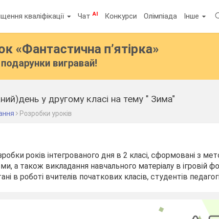
AI
щення кваліфікації
Чат
Конкурси
Олімпіада
Інше
бок
«Фантастична п’ятірка»
подарунки вигравай!
ний)день у другому класі на тему " Зима"
ання
Розробки уроків
зробки років інтегрованого дня в 2 класі, сформовані з м
ми, а також викладання навчального матеріалу в ігровій фо
і в роботі вчителів початкових класів, студентів педагогі