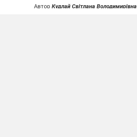
Автор
Кудлай Світлана Володимирівна
Вчитель початкових класів ГІМНАЗІЇ 
м. БЕРДИЧЕВА
о розробки років інтегрованого дня в 2 класі,
 дружні стосунки з дітьми, а такожвикладання
формі.
ути використані в роботі вчителів початкових клас