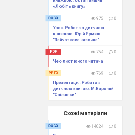
книжкою. Остап Вишня
«Любіть книгу»
DOCX
975
0
Урок. Робота з дитячою
книжкою. Юрій Ярмиш
"Зайчаткова казочка"
PDF
754
0
Чек-лист юного читача
PPTX
769
0
Презентація. Робота з
дитячою книгою. М.Вороний
"Сніжинки"
Схожі матеріали
DOCX
14024
0