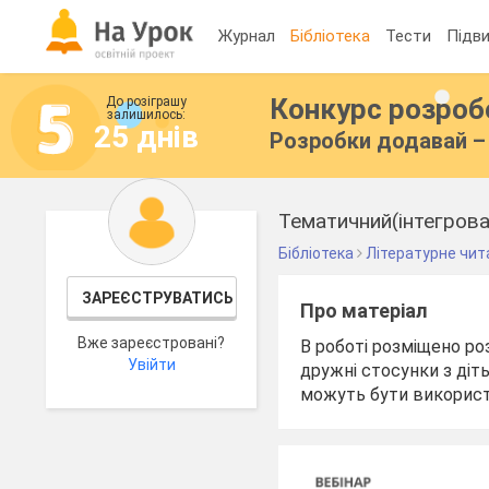
Журнал
Бібліотека
Тести
Підви
Конкурс розро
До розіграшу
залишилось:
25 днів
Розробки додавай – 
Тематичний(інтегрова
Бібліотека
Літературне чит
ЗАРЕЄСТРУВАТИСЬ
Про матеріал
Вже зареєстровані?
В роботі розміщено ро
Увійти
дружні стосунки з діть
можуть бути використан