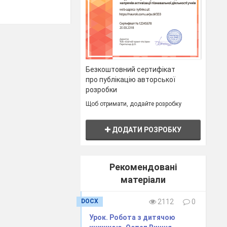
№ 17
Безкоштовний сертифікат
про публікацію авторської
розробки
 сформовані з
Щоб отримати, додайте розробку
 навчального
ДОДАТИ РОЗРОБКУ
ів, студентів
Рекомендовані
матеріали
DOCX
2112
0
Урок. Робота з дитячою