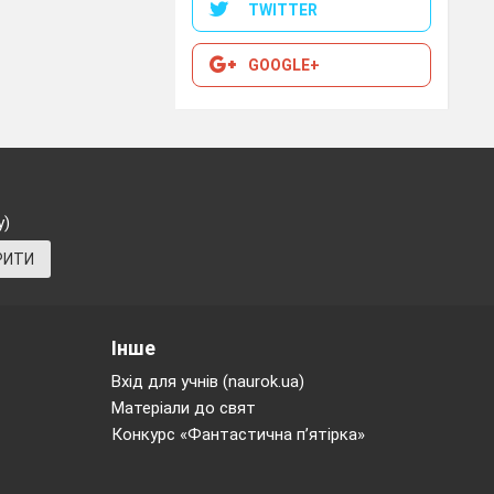
 програмового
TWITTER
аємозв’язках.
ть, мистецтво
GOOGLE+
рчу активність
свідомленої і
я знань учнів
у)
рований урок,
РИТИ
ної практики,
су.
Інше
 дидактичних
Вхід для учнів (naurok.ua)
Матеріали до свят
Конкурс «Фантастична п’ятірка»
ої діяльності