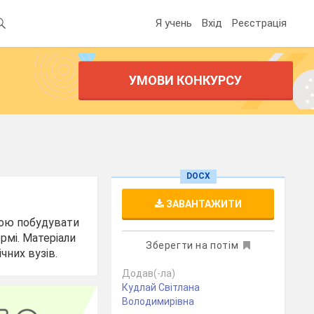
Я учень
Вхід
Реєстрація
УМОВИ КОНКУРСУ
DOCX
ЗАВАНТАЖИТИ
етою побудувати
рмі. Матеріали
Зберегти на потім
чних вузів.
Додав(-ла)
Кудлай Світлана
Володимирівна