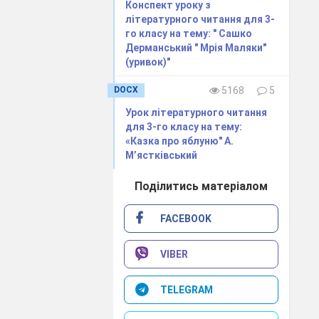
Конспект уроку з
літературного читання для 3-
го класу на тему: " Сашко
Дерманський " Мрія Маляки"
(уривок)"
DOCX
5168
5
Урок літературного читання
для 3-го класу на тему:
«Казка про яблуню" А.
М’ястківський
Поділитись матеріалом
FACEBOOK
 освоєння, як
ина) та науки
VIBER
ві знання, що
ання в нових
TELEGRAM
нтегрування є