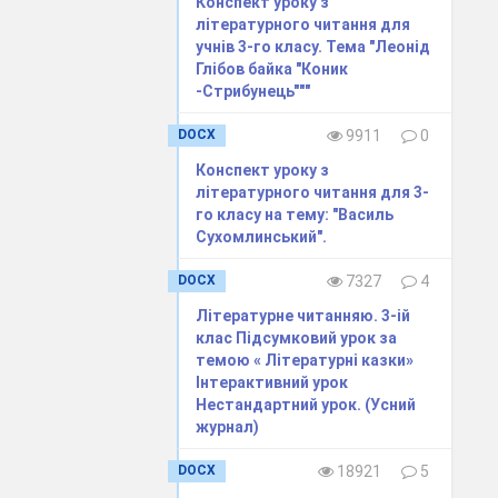
Конспект уроку з
ичною радою
літературного читання для
учнів 3-го класу. Тема "Леонід
Глібов байка "Коник
-Стрибунець"""
DOCX
9911
0
Конспект уроку з
7
літературного читання для 3-
го класу на тему: "Василь
 8
Сухомлинський".
9
DOCX
7327
4
… 14
Літературне читанняю. 3-ій
клас Підсумковий урок за
. 19
темою « Літературні казки»
Інтерактивний урок
омпозиції.
Нестандартний урок. (Усний
журнал)
DOCX
18921
5