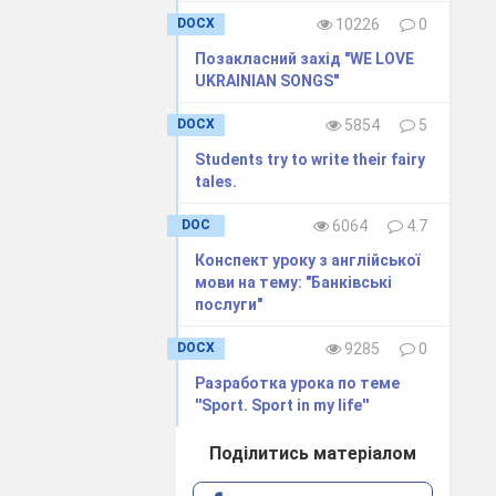
DOCX
10226
0
Позакласний захід "WE LOVE
UKRAINIAN SONGS"
DOCX
5854
5
Students try to write their fairy
tales.
DOC
6064
4.7
Конспект уроку з англійської
мови на тему: "Банківські
послуги"
DOCX
9285
0
Разработка урока по теме
''Sport. Sport in my life''
Поділитись матеріалом