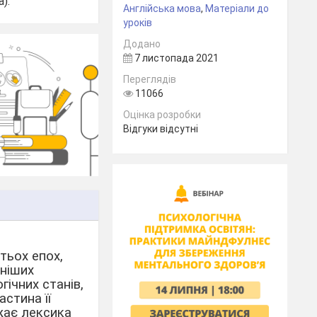
).
Англійська мова
,
Матеріали до
уроків
Додано
7 листопада 2021
Переглядів
11066
Оцінка розробки
Відгуки відсутні
атьох епох,
дніших
гічних станів,
астина її
ажає лексика