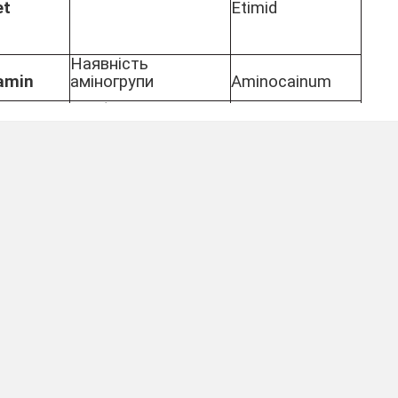
et
Etimid
Hаявність
amin
аміногрупи
Aminocainum
Барбітурати,похідні
barb
барбітурової
Barbamylum
кислоти
(заспокійливі,
снодійні,
наркотичні засоби)
Hаявність
benz
ароматичного ядра
Benzonalum
Hаявність хлору;
chlor
зелений
Chloroptic