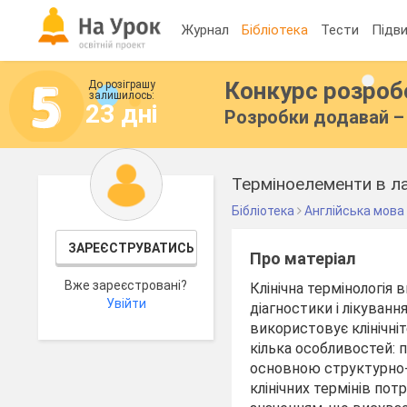
Журнал
Бібліотека
Тести
Підви
Конкурс розро
До розіграшу
залишилось:
23 дні
Розробки додавай – 
Терміноелементи в ла
Бібліотека
Англійська мова
ЗАРЕЄСТРУВАТИСЬ
Про матеріал
Вже зареєстровані?
Клінічна термінологія
Увійти
діагностики і лікуванн
використовує клінічніт
кілька особливостей: п
основною структурно-
клінічних термінів пот