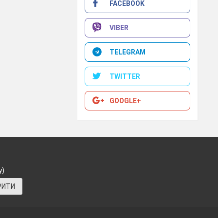
FACEBOOK
VIBER
TELEGRAM
TWITTER
GOOGLE+
у)
РИТИ