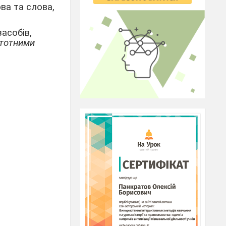
ова та слова,
асобів,
тотними