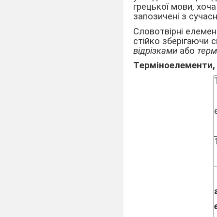
грецької мови, хоча
запозичені з сучасн
Словотвірні елемен
стійко зберігаючи 
відрізками
або
терм
Tерміноелементи, 