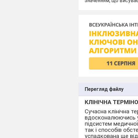
значенням, що висуває
Перегляд файлу
КЛІНІЧНА ТЕРМІН
Сучасна клінічна те
вдосконалюючись у 
підсистем медичної 
так і способів обст
успадкована ще від 