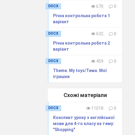
DOCX
670
0
Річна контрольна робота 1
варіант
DOCX
632
0
Річна контрольна робота 2
варіант
DOCX
459
0
Theme. My toys/Тема. Мої
іграшки
Схожі матеріали
DOCX
11018
0
Конспект уроку з англійської
мови для 4-го класу на тему:
"Shopping"