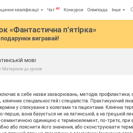
AI
щення кваліфікації
Чат
Конкурси
Олімпіада
Інше
бок
«Фантастична п’ятірка»
подарунки вигравай!
тинській мові
Матеріали до уроків
 включає в себе назви захворювань, методів профілактики,
я, клінічних спеціальностей і спеціалістів. Практикуючий лі
ерміни у спілкуванні з колегами та пацієнтами. Клінічна тер
о-перше, вона базується не на латинській, а на грецькій лек
семантичною одиницею є терміноелемент, по-третє, при 
рібно або пояснити його значення, або сконструювати термі