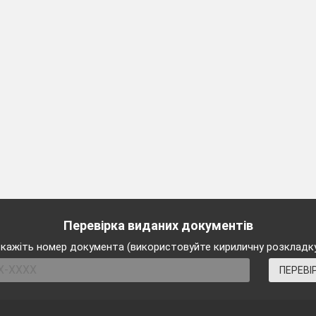
2
3
Наявність фосфору і
hosph
його сполук
Phosphoestrolum
Наявність сірки
ulf
(антимікробні,
Sulfadimezinum
ulph
сульфаніламіди)
Sulphadimezinum
hi(o)
Наявність атома сірки
Thiomicid
Перевірка виданих документів
i(o)
Tiopanal
кажіть номер документа (використовуйте кириличну розкладк
ПЕРЕВІ
Речовина; суфікс у
l
назвах вугле>
Methylium
водневих та кислотних