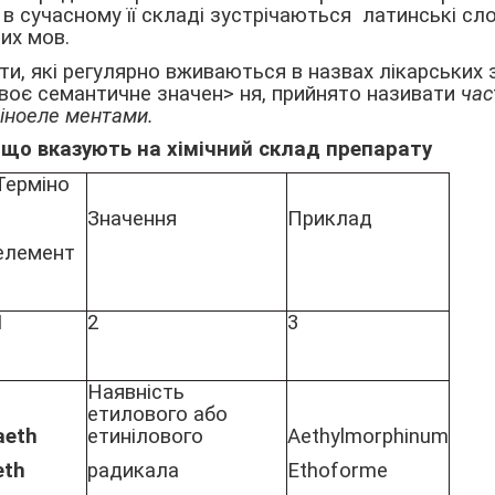
 в сучасному її складі зустрічаються латинські сл
их мов.
ти, які регулярно вживаються в назвах лікарських з
своє семантичне значен> ня, прийнято називати
час
іноеле ментами.
що вказують на хімічний склад препарату
Терміно
Значення
Приклад
елемент
1
2
3
Hаявність
етилового або
aeth
етинілового
Aethylmorphinum
eth
радикала
Ethoforme