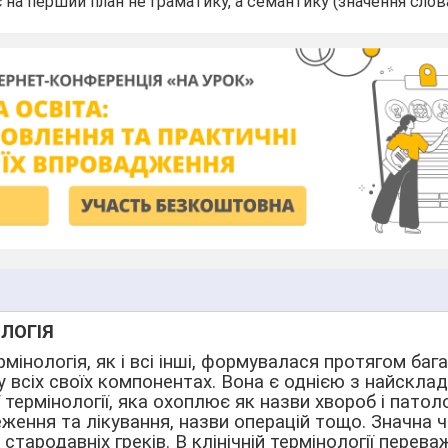
 на перший план не граматику, а семантику (значення слова
ОЛОГІЯ
рмінологія, як і всі інші, формувалася протягом баг
всіх своїх компонентах. Вона є однією з найскла
термінології, яка охоплює як назви хвороб і патоло
еження та лікування, назви операцій тощо. Значна ч
стародавніх греків. В клінічній термінології перев