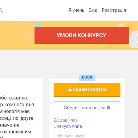
Я учень
Вхід
Реєстрація
УМОВИ КОНКУРСУ
DOCX
ЗАВАНТАЖИТИ
 обстеження,
кар кожного дня
Зберегти на потім
мінологія має
сиці, по-друге,
Додав(-ла)
вивченні
Linevych Anna
н із вказаним
Пов’язані теми