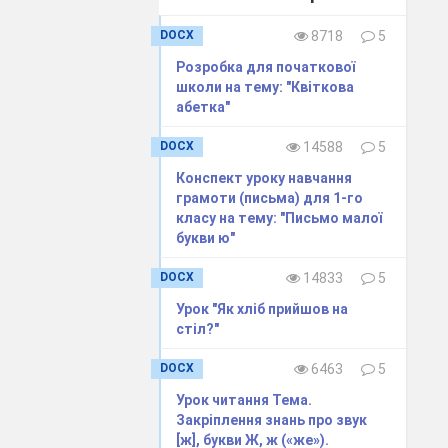
DOCX
8718
5
Розробка для початкової
школи на тему: "Квіткова
абетка"
DOCX
14588
5
Конспект уроку навчання
грамоти (письма) для 1-го
класу на тему: "Письмо малої
букви ю"
DOCX
14833
5
Урок "Як хліб прийшов на
стіл?"
DOCX
6463
5
Урок читання Тема.
Закріплення знань про звук
[ж], букви Ж, ж («же»).