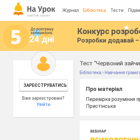
Журнал
Бібліотека
Тести
Підви
Конкурс розро
До розіграшу
залишилось:
24 дні
Розробки додавай – 
Тест "Червоний зайчи
Бібліотека
Навчання грамо
ЗАРЕЄСТРУВАТИСЬ
Про матеріал
Вже зареєстровані?
Перевірка розуміння п
Увійти
Пристінська