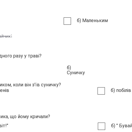
б) Маленьким
ного разу у траві?
б)
уничку
Суничку
иком, коли він з'їв суничку?
) позеленів
б) побілів
чика, що йому кричали?
 " Привіт!"
б) " Бувай