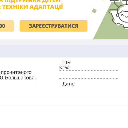
ПІБ:
Клас:
 прочитаного
.О. Большакова,
Дата: