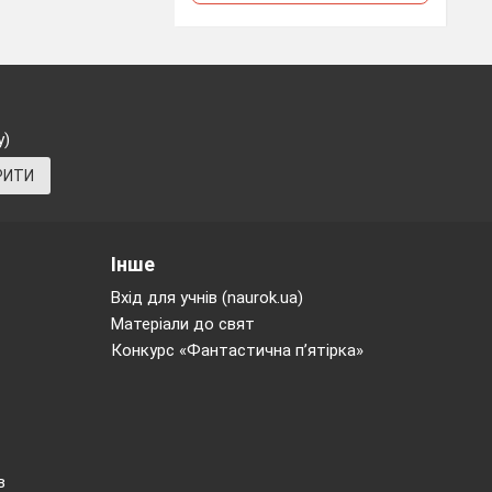
у)
РИТИ
Інше
Вхід для учнів (naurok.ua)
Матеріали до свят
Конкурс «Фантастична п’ятірка»
в