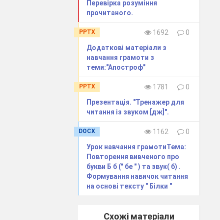
Перевірка розуміння
прочитаного.
в (2
PPTX
1692
0
Додаткові матеріали з
навчання грамоти з
теми:"Апостроф"
PPTX
1781
0
Презентація. "Тренажер для
читання із звуком [дж]".
DOCX
1162
0
Урок навчання грамотиТема:
Повторення вивченого про
букви Б б (" бе " ) та звук( б) .
Формування навичок читання
на основі тексту " Білки "
Схожі матеріали