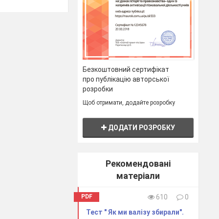
ка
Безкоштовний сертифікат
про публікацію авторської
розробки
Щоб отримати, додайте розробку
додому!"
ДОДАТИ РОЗРОБКУ
Рекомендовані
матеріали
1
PDF
610
0
naurok.com.ua
Тест " Як ми валізу збирали".