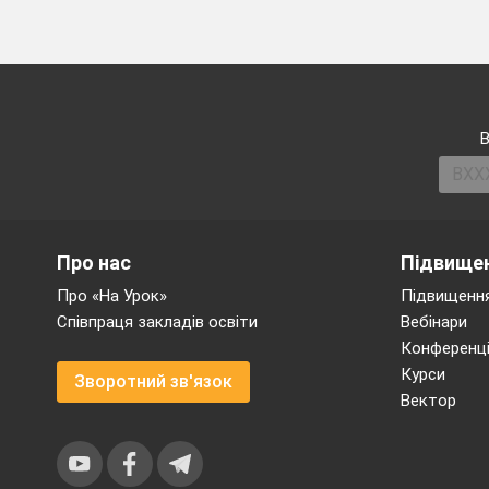
В
Про нас
Підвищен
Про «На Урок»
Підвищення
Співпраця закладів освіти
Вебінари
Конференці
Курси
Зворотний зв'язок
Вектор