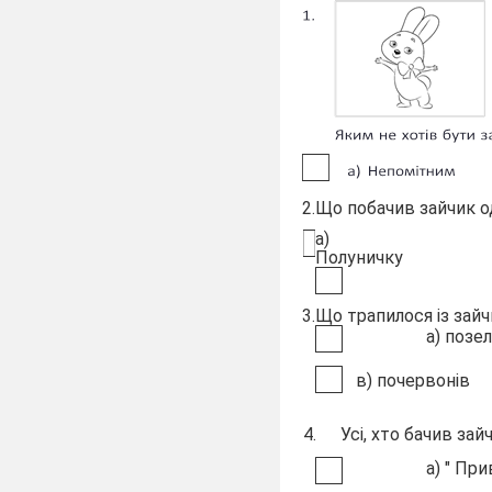
2.
Що побачив зайчик од
а)
Пол
3.
Що трапилося із зайч
а
в) почервонів
4.
Усі, хто бачив зай
а)