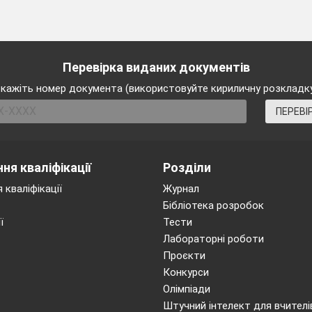
Перевірка виданих документів
кажіть номер документа (використовуйте кириличну розкладк
ПЕРЕВІ
ня кваліфікації
Розділи
 кваліфікації
Журнал
Бібліотека розробок
ї
Тести
Лабораторні роботи
Проєкти
Конкурси
Олімпіади
Штучний інтелект для вчителі