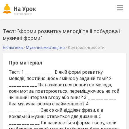
Tog
navi
Тест: "Форми розвитку мелодії та іі побудова і
музичні форми."
Бібліотека
Музичне мистецтво
Контрольні роботи
Про матеріал
Тест: 1 ___________ В якій формі розвитку
мелодії, постійно щось змінює у заданій темі? 2
___________ Як називається розвиток мелодії,
коли мотив повторюється, переміщуючись на той
чи інший інтервал вгору або вниз? 3 ___________
Яка музична форма є найменшою? 4
____________ Знак який відділяє фрази, а в
вокальній музиці ставиться для дихання. 5
____________ Як називається форма твору, коли