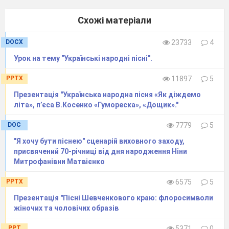
Схожі матеріали
DOCX
23733
4
Урок на тему "Українські народні пісні".
PPTX
11897
5
Презентація "Українська народна пісня «Як діждемо
літа», п’єса В.Косенко «Гумореска», «Дощик»."
DOC
7779
5
"Я хочу бути піснею" сценарій виховного заходу,
присвячений 70-річниці від дня народження Ніни
Митрофанівни Матвієнко
PPTX
6575
5
Презентація "Пісні Шевченкового краю: флоросимволи
жіночих та чоловічих образів
PPT
5371
0