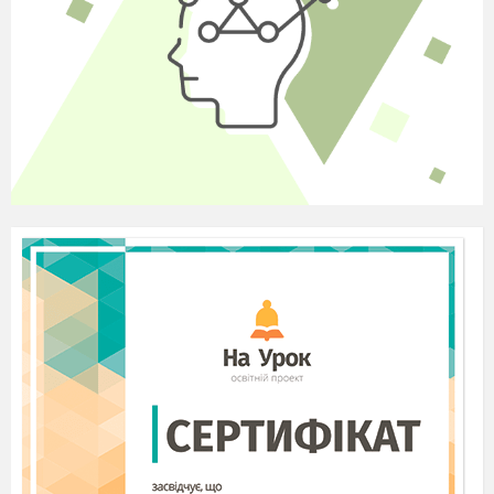
або акорду, називається?
15 ____________
Сама найнапруженіша частина твору,
називається?
16 ____________
Одна із частин, у формі рондо, називається?
17 ____________
Одна з частин мелодії, вона більша за мотив
але менша за речення, називається?
П
П
І
Д
Г
О
Л
О
С
К
О
В
І
Р
І
М
К
Щ
С
І
О
У
Ю
Ц
Д
М
О
Т
А
Ж
С
М
Ж
Л
І
Е
Р
О
Н
Д
О
Л
Е
П
С
Ь
М
Н
Е
Т
А
М
Р
І
К
Р
І
М
І
Т
Ф
И
Д
Є
З
Ц
В
Ф
М
І
Т
І