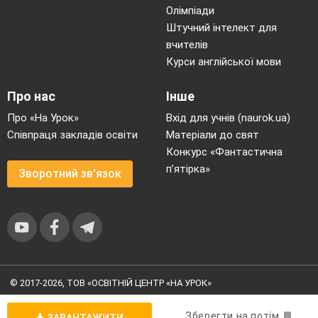
Олімпіади
Штучний інтелект для
вчителів
Курси англійської мови
Про нас
Інше
Про «На Урок»
Вхід для учнів (naurok.ua)
Співпраця закладів освіти
Матеріали до свят
Конкурс «Фантастична
п’ятірка»
Зворотний зв'язок
© 2017-2026, ТОВ «ОСВІТНІЙ ЦЕНТР «НА УРОК»
Угода користувача
|
Умови користування
|
Політика
конфіденційності
Зберегти на потім