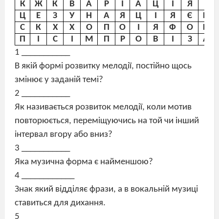
К
Ж
К
В
А
Р
І
А
Ц
І
Я
І
Ц
Е
З
У
Н
А
Я
Ц
І
Я
Є
Й
С
К
Х
Х
О
П
О
І
Я
Ф
О
Н
П
І
С
І
М
П
Р
О
В
І
З
А
1 ___________
В якій формі розвитку мелодії, постійно щось
змінює у заданій темі?
2 ___________
Як називається розвиток мелодії, коли мотив
повторюється, переміщуючись на той чи інший
інтервал вгору або вниз?
3 ___________
Яка музична форма є найменшою?
4 ____________
Знак який відділяє фрази, а в вокальній музиці
ставиться для дихання.
5 ____________