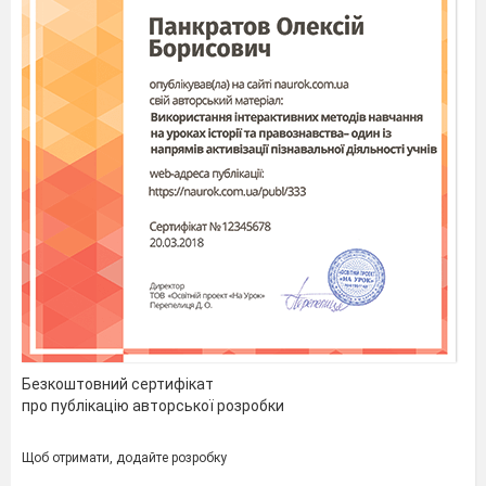
Р
В
С
Ф
У
Е
Е
Р
І
Н
А
А
Е
Т
І
М
Р
З
Н
А
З
А
Ц
Ц
Н
У
М
А
К
У
Ц
З
А
Ц
І
К
К
Ж
К
В
А
Р
І
А
Ц
І
Я
І
Ц
Е
З
У
Н
А
Я
Ц
І
Я
Є
Й
С
К
Х
Х
О
П
О
І
Я
Ф
О
Н
П
І
С
І
М
П
Р
О
В
І
З
А
Безкоштовний сертифікат
про публікацію авторської розробки
Щоб отримати, додайте розробку