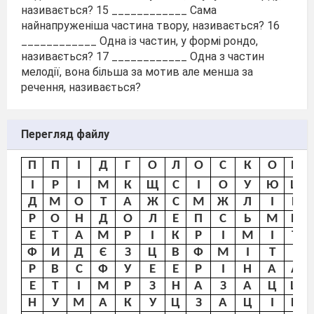
називається? 15 ____________ Сама
найнапруженіша частина твору, називається? 16
____________ Одна із частин, у формі рондо,
називається? 17 ____________ Одна з частин
мелодії, вона більша за мотив але менша за
речення, називається?
Перегляд файлу
П
П
І
Д
Г
О
Л
О
С
К
О
В
І
Р
І
М
К
Щ
С
І
О
У
Ю
Ц
Д
М
О
Т
А
Ж
С
М
Ж
Л
І
Е
Р
О
Н
Д
О
Л
Е
П
С
Ь
М
Н
Е
Т
А
М
Р
І
К
Р
І
М
І
Т
Ф
И
Д
Є
З
Ц
В
Ф
М
І
Т
І
Р
В
С
Ф
У
Е
Е
Р
І
Н
А
А
Е
Т
І
М
Р
З
Н
А
З
А
Ц
Ц
Н
У
М
А
К
У
Ц
З
А
Ц
І
К