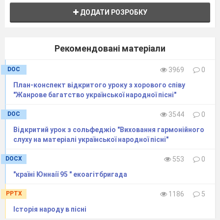
ДОДАТИ РОЗРОБКУ
Рекомендовані матеріали
DOC
3969
0
План-конспект відкритого уроку з хорового співу
"Жанрове багатство української народної пісні"
DOC
3544
0
Відкритий урок з сольфеджіо "Виховання гармонійного
слуху на матеріалі української народної пісні"
DOCX
553
0
"країні Юннаії 95 " екоагітбригада
PPTX
1186
5
Історія народу в пісні