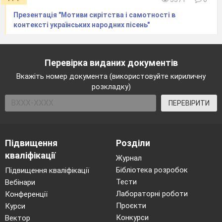
Презентація "Мотиви сирітства і самотності в
контексті українських народних пісень"
Перевірка виданих документів
Вкажіть номер документа (використовуйте кириличну
розкладку)
ПЕРЕВІРИТИ
Підвищення
Розділи
кваліфікації
Журнал
Бібліотека розробок
Підвищення кваліфікації
Тести
Вебінари
Лабораторні роботи
Конференції
Проєкти
Курси
Конкурси
Вектор