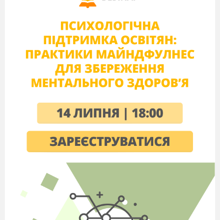
прийом імітації?
10 ____________
Як називається форму розвитку мелодії, в якій
тема повторюється без змін, але з запізненням
у різних голосах?
11 ____________
Як називається розвиток мелодії, в якій разом з
основною темою звучать її кусочки, тобто її
варіації в різних голосах?
12 ____________
Як називається найменша частинка мелодії?
13 ____________
Як називається форма в які найрозвиненіша
імітаційна поліфонія?
14 ____________
Знак для виділення, посилення звучання, звуку