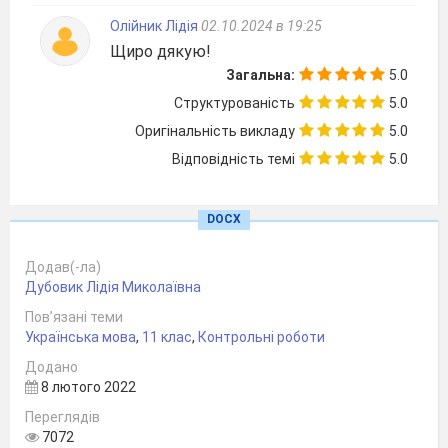
Г) паралелiзм, епiтет, синекдоха, метафора
Олійник Лідія
02.10.2024 в 19:25
Щиро дякую!
6. Серед наведених понять фiгурами є…
А) метатеза, хiязм, алiтерацiя, плеоназм
Загальна:
5.0
Б) епiфора, палiндром, тавтологія, оксюморон
Структурованість
5.0
В) гiпербола, метонiмiя, алегорiя, каламбур
Оригінальність викладу
5.0
Г) паралелiзм, епiтет, синекдоха, метафора
Відповідність темі
5.0
Завдання 7-9 передбачає встановлення
DOCX
вiдповiдностi. (2 бали)
Додав(-ла)
7. Розділ риторики, який вивчає
Дубовик Лідія Миколаївна
Пов’язані теми
7 .1. Інвенція
A) способи запам’ятовування
Українська мова
,
11 клас
,
Контрольні роботи
ораторської промови
Додано
2. Елокуцiя
Б) мистецтво ведення суперечки
8 лютого 2022
Переглядів
3. Еристика
В) розробку предметної царини
7072