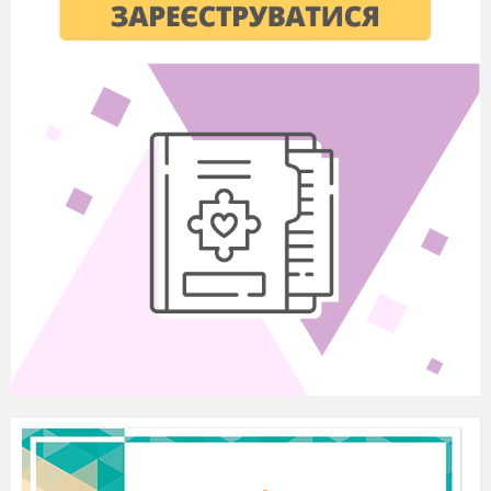
аргументiв до формулювання тези
3. Індуктивний
В) вiд формулювання тези
до формулювання аргументiв
Г) зiставленням предметiв i перенесенням
властивостей з одного на iнший
Завдання 10—11 передбачають стислу
відповідь на питання.(
по 1 балу
)
10. Назвiть країни з українською дiаспорою.
11. Назвiть видатних українських мовознавцiв.
Завдання 12
передбачає розгорнуту відповідь на
питання. (1,5бали)
12. Підтвердіть або спростуйте думку: «Я
справжній оратор».