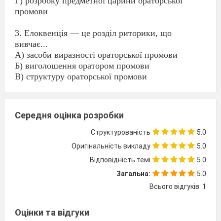
Г) розробку предметної царини ораторської
промови
3. Елоквенцiя — це роздiл риторики, що
вивчає...
А) засоби виразностi ораторської промови
Б) виголошення оратором промови
В) структуру ораторської промови
Г) мистецтво ведення суперечки
4. Акцiя — це роздiл риторики, який розглядає...
Середня оцінка розробки
А) засоби виразностi ораторської промови
Б) виголошення оратором промови
Структурованість
5.0
В) структуру ораторської промови
Оригінальність викладу
5.0
Г) розробку предметної царини ораторської
Відповідність темі
5.0
промови
Загальна:
5.0
5. Серед наведених понять тропами є...
Всього відгуків: 1
А) метатеза, хiязм, алiтерацiя, плеоназм
Б) епiфора, палiндром, тавтологія, оксюморон
Оцінки та відгуки
В) гiпербола, метонiмiя, алегорiя, каламбур