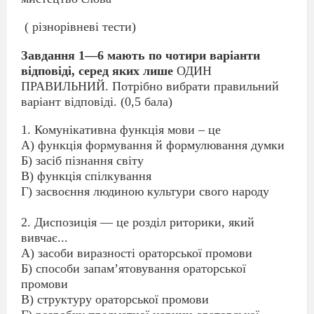
( різнорівневі тести)
Завдання 1—6 мають по чотири варiанти
вiдповiдi, серед яких лише
ОДИН
ПРАВИЛЬНИЙ. Потрiбно вибрати правильний
варiант вiдповiдi. (0,5 бала)
1. Комунікативна функція мови – це
А) функція формування й формулювання думки
Б) засіб пізнання світу
В) функція спілкування
Г) засвоєння людиною культури свого народу
2. Диспозицiя — це роздiл риторики, який
вивчає...
А) засоби виразностi ораторської промови
Б) способи запам’ятовування ораторської
промови
В) структуру ораторської промови