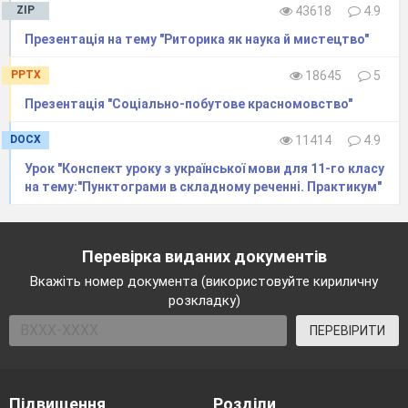
ZIP
43618
4.9
Презентація на тему "Риторика як наука й мистецтво"
PPTX
18645
5
Презентація "Соціально-побутове красномовство"
DOCX
11414
4.9
Урок "Конспект уроку з української мови для 11-го класу
на тему:"Пунктограми в складному реченні. Практикум"
Перевірка виданих документів
Вкажіть номер документа (використовуйте кириличну
розкладку)
ПЕРЕВІРИТИ
Підвищення
Розділи