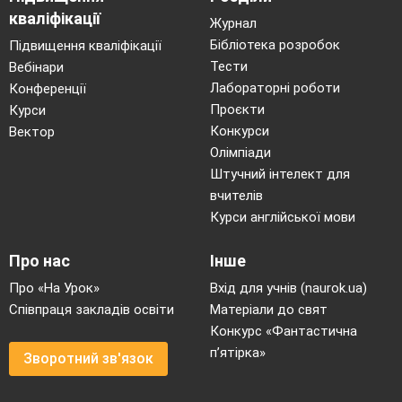
кваліфікації
Журнал
Бібліотека розробок
Підвищення кваліфікації
Тести
Вебінари
Лабораторні роботи
Конференції
Проєкти
Курси
Конкурси
Вектор
Олімпіади
Штучний інтелект для
вчителів
Курси англійської мови
Про нас
Інше
Про «На Урок»
Вхід для учнів (naurok.ua)
Співпраця закладів освіти
Матеріали до свят
Конкурс «Фантастична
п’ятірка»
Зворотний зв'язок