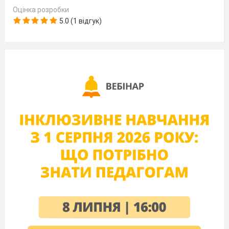
ораторської промови
Оцінка розробки
4. Меморiя
Г) виразнiсть ораторської
5.0 (1 відгук)
промови
8. Засоби впливу, що апелюють до…
1. Логос
A) норм людської поведiнки
2. Етос
Б) риторичне поняття, що визначає
місце й час виголошення промови
3. Пафос
В) почуттiв
4. Топос
Г) розуму
9. Метод характеризується…
(1,5 бали)
1. Аналогійний
A) рухом вiд конкретного до
загального
2. Дедуктивний
Б) вiд формулювання