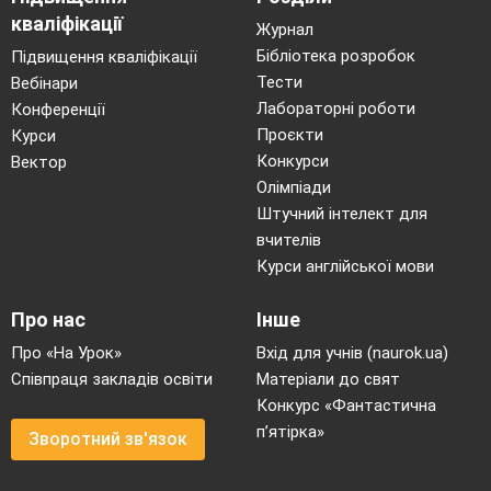
кваліфікації
Журнал
Бібліотека розробок
Підвищення кваліфікації
Тести
Вебінари
Лабораторні роботи
Конференції
Проєкти
Курси
Конкурси
Вектор
Олімпіади
Штучний інтелект для
вчителів
Курси англійської мови
Про нас
Інше
Про «На Урок»
Вхід для учнів (naurok.ua)
Співпраця закладів освіти
Матеріали до свят
Конкурс «Фантастична
п’ятірка»
Зворотний зв'язок