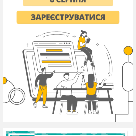
The girls water the flowers.
We will finish this work tomorrow.
They will invite him to take part in the concert.
She has locked the door.
They saw this film last week.
Write a composition about your
favourite author and book.