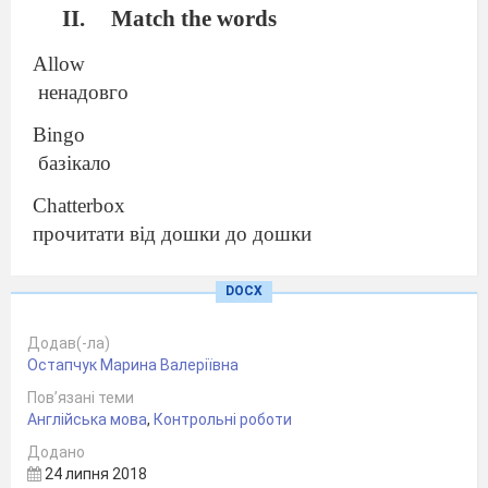
Match the words
Allow
ненадовго
Bingo
базікало
Chatterbox
прочитати від дошки до дошки
Introduce
DOCX
відмовитися
Додав(-ла)
Read from cover to cover
Остапчук Марина Валеріївна
представляти
Пов’язані теми
Refuse
Англійська мова
,
Контрольні роботи
промова
Додано
24 липня 2018