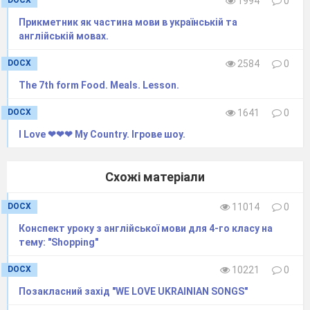
DOCX
1994
0
Прикметник як частина мови в українській та
англійській мовах.
DOCX
2584
0
The 7th form Food. Meals. Lesson.
DOCX
1641
0
I Love ❤❤❤ My Country. Ігрове шоу.
Схожі матеріали
DOCX
11014
0
Конспект уроку з англійської мови для 4-го класу на
тему: "Shopping"
DOCX
10221
0
Позакласний захід "WE LOVE UKRAINIAN SONGS"