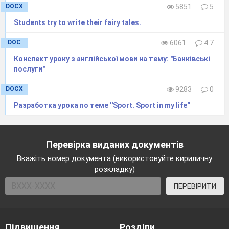
DOCX
5851
5
Students try to write their fairy tales.
DOC
6061
4.7
Конспект уроку з англійської мови на тему: "Банківські
послуги"
DOCX
9283
0
Разработка урока по теме ''Sport. Sport in my life''
Перевірка виданих документів
Вкажіть номер документа (використовуйте кириличну
розкладку)
ПЕРЕВІРИТИ
Підвищення
Розділи