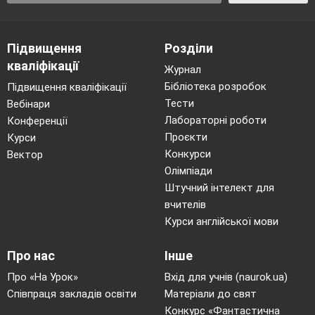
Підвищення
Розділи
кваліфікації
Журнал
Бібліотека розробок
Підвищення кваліфікації
Тести
Вебінари
Лабораторні роботи
Конференції
Проєкти
Курси
Конкурси
Вектор
Олімпіади
Штучний інтелект для
вчителів
Курси англійської мови
Про нас
Інше
Про «На Урок»
Вхід для учнів (naurok.ua)
Співпраця закладів освіти
Матеріали до свят
Конкурс «Фантастична