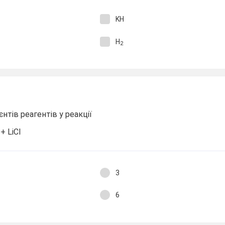
KH
H
2
нтів реагентів у реакції
+ LiCl
3
6