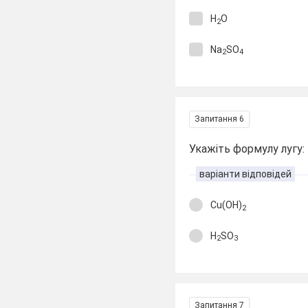
H
O
2
Na
SO
2
4
Запитання 6
Укажіть формулу лугу:
варіанти відповідей
Cu(OH)
2
H
SO
2
3
Запитання 7