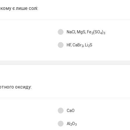
якому є лише солі:
NaCl, MgS, Fe
(SO
)
2
4
3
HF, CaBr
, Li
S
2
2
отного оксиду:
CaO
Al
O
2
3