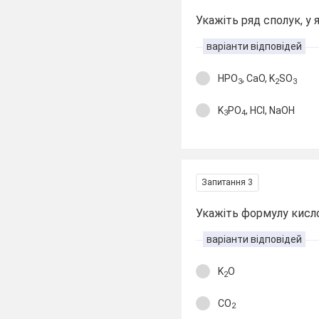
Укажіть ряд сполук, у 
варіанти відповідей
HPO
, CaO, K
SO
3
2
3
K
PO
, HCl, NaOH
3
4
Запитання 3
Укажіть формулу кисл
варіанти відповідей
K
O
2
CO
2