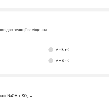
повідає реакції заміщення:
A = B + C
A + B = C
кції NaOH + SO
→
2