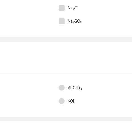
Na
O
2
Na
SO
2
3
Al(OH)
3
KOH