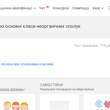
AI
щення кваліфікації
Чат
Конкурси
Олімпіада
Інше
ю основні класи неорганічних сполук
Тест виконано: 718 ра
і зв'язки між основними класами
САМОСТІЙНО
льтати тестувань
»
Результати тестування не зберігаються