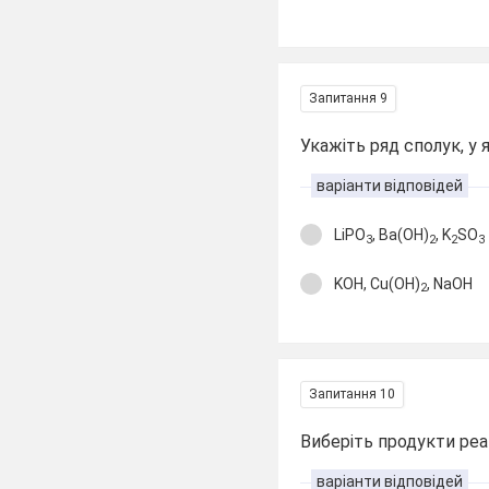
Запитання 9
Укажіть ряд сполук, у
варіанти відповідей
LiPO
, Ba(OH)
, K
SO
3
2
2
3
KOH, Cu(OH)
, NaOH
2
Запитання 10
Виберіть продукти реа
варіанти відповідей