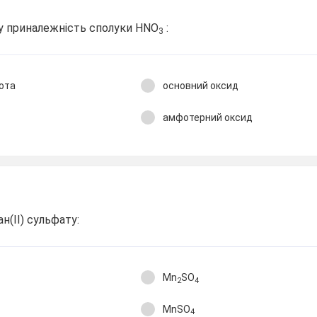
ну приналежність сполуки HNO
:
3
ота
основний оксид
амфотерний оксид
н(ІІ) сульфату:
Mn
SO
2
4
MnSO
4