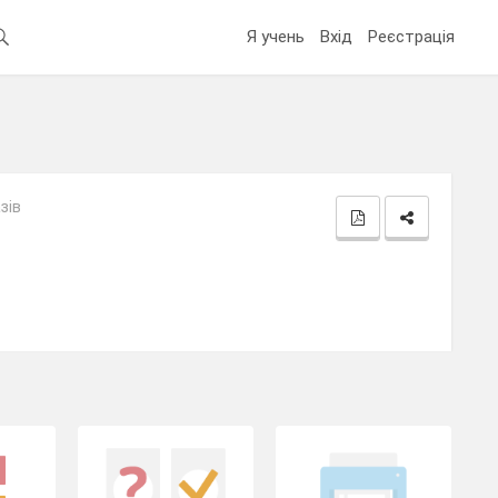
Я учень
Вхід
Реєстрація
зів