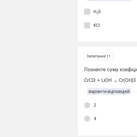
H
S
2
KCl
Запитання 11
Позначте суму коефіціє
CrCl3 + LiOH → Cr(OH)3 
варіанти відповідей
2
4