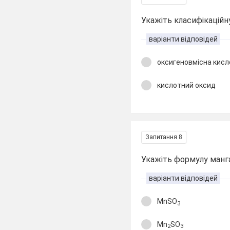
Укажіть класифікацій
варіанти відповідей
оксигеновмісна кисл
кислотний оксид
Запитання 8
Укажіть формулу манга
варіанти відповідей
MnSO
3
Mn
SO
2
3