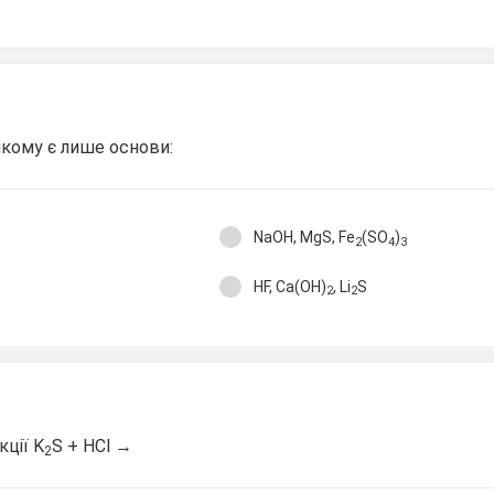
 якому є лише основи:
NaOH, MgS, Fe
(SO
)
2
4
3
HF, Ca(OH)
, Li
S
2
2
кції K
S + HCl →
2