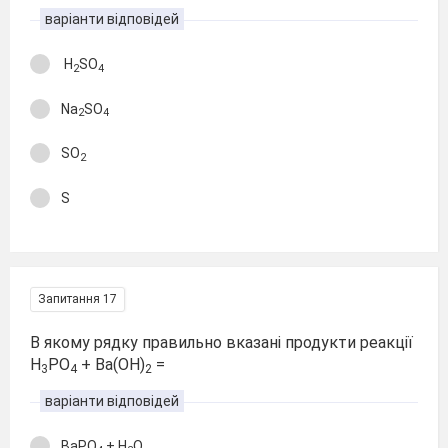
варіанти відповідей
H
SO
2
4
Na
SO
2
4
SO
2
S
Запитання 17
В якому рядку правильно вказані продукти реакції
H
PO
+ Ba(OH)
=
3
4
2
варіанти відповідей
BaPO
+ H
O