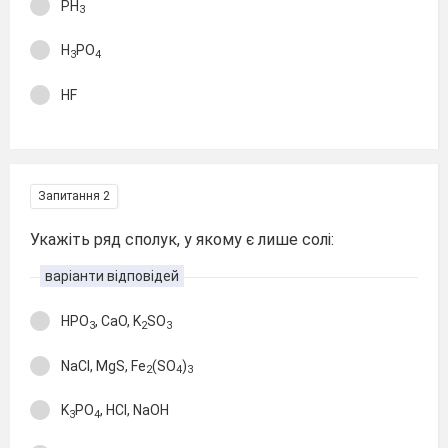
PH
3
H
PO
3
4
HF
Запитання 2
Укажіть ряд сполук, у якому є лише солі:
варіанти відповідей
HPO
, CaO, K
SO
3
2
3
NaCl, MgS, Fe
(SO
)
2
4
3
K
PO
, HCl, NaOH
3
4