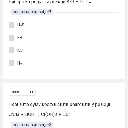
Виберіть продукти реакції K
S + HCl →
2
варіанти відповідей
H
S
2
KH
KCl
H
2
Запитання 11
Позначте суму коефіцієнтів реагентів у реакції
CrCl3 + LiOH → Cr(OH)3 + LiCl
варіанти відповідей