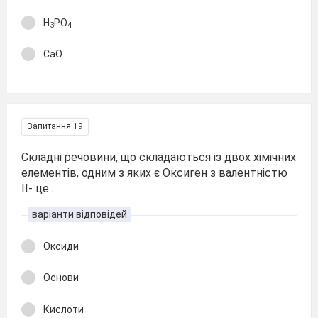
H
PO
3
4
CaO
Запитання 19
Складні речовини, що складаються із двох хімічних
елементів, одним з яких є Оксиген з валентністю
ІІ- це..
варіанти відповідей
Оксиди
Основи
Кислоти