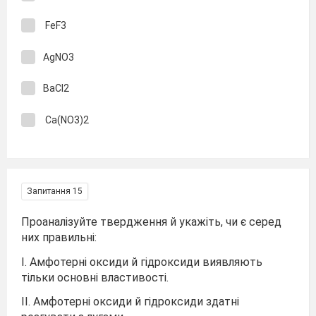
FeF3
AgNO3
BaCl2
Ca(NO3)2
Запитання 15
Проаналізуйте твердження й укажіть, чи є серед
них правильні:
І. Амфотерні оксиди й гідроксиди виявляють
тільки основні властивості.
ІІ. Амфотерні оксиди й гідроксиди здатні