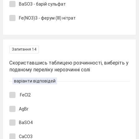
ВаSO3 - барій сульфат
Fe(NO3)3 - ферум (ІІІ) нітрат
Запитання 14
Скориставшись таблицею розчинності, виберіть у
поданому переліку нерозчинні солі
варіанти відповідей
FeCl2
AgBr
BaSO4
CaCO3