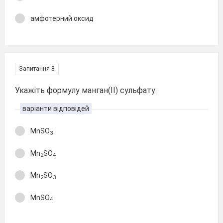
амфотерний оксид
Запитання 8
Укажіть формулу манган(ІІ) сульфату:
варіанти відповідей
MnSO
3
Mn
SO
2
4
Mn
SO
2
3
MnSO
4