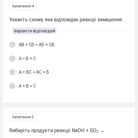
Запитання 4
Укажіть схему, яка відповідає реакції заміщення:
варіанти відповідей
AB + CD = AD + CB
A = B + C
A + BC = AC + B
A + B = C
Запитання 5
Виберіть продукти реакції NaOH + SO
→
2