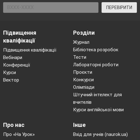
ПЕРЕВІРИТИ
Підвищення
Розділи
кваліфікації
Журнал
Бібліотека розробок
Підвищення кваліфікації
Тести
Вебінари
Лабораторні роботи
Конференції
Проєкти
Курси
Конкурси
Вектор
Олімпіади
Штучний інтелект для
вчителів
Курси англійської мови
Про нас
Інше
Про «На Урок»
Вхід для учнів (naurok.ua)