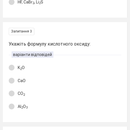
HF, CaBr
, Li
S
2
2
Запитання 3
Укажіть формулу кислотного оксиду:
варіанти відповідей
K
O
2
CaO
CO
2
Al
O
2
3