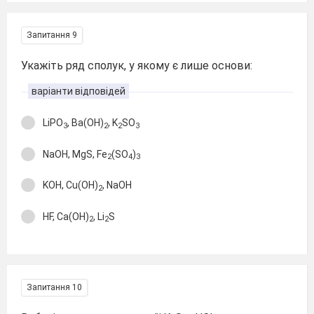
Запитання 9
Укажіть ряд сполук, у якому є лише основи:
варіанти відповідей
LiPO
, Ba(OH)
, K
SO
3
2
2
3
NaOH, MgS, Fe
(SO
)
2
4
3
KOH, Cu(OH)
, NaOH
2
HF, Ca(OH)
, Li
S
2
2
Запитання 10