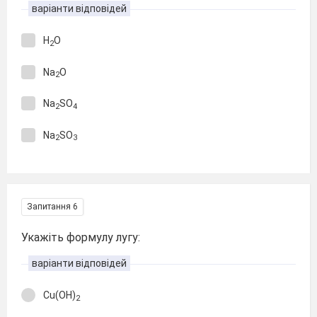
варіанти відповідей
H
O
2
Na
O
2
Na
SO
2
4
Na
SO
2
3
Запитання 6
Укажіть формулу лугу:
варіанти відповідей
Cu(OH)
2