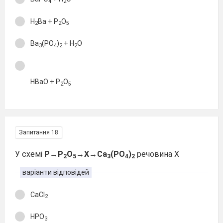
4
2
H
Ba + P
O
2
2
5
Ba
(PO
)
+ H
O
3
4
2
2
HBaO + P
O
2
5
Запитання 18
У схемі
P→P
O
→X→Ca
(PO
)
речовина Х
2
5
3
4
2
варіанти відповідей
CaCl
2
HPO
3