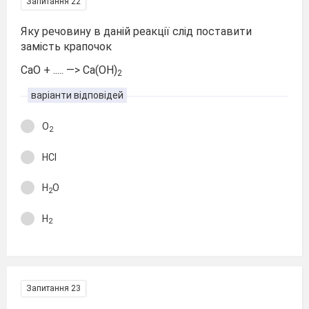
Запитання 22
Яку речовину в даній реакції слід поставити
замість крапочок
CaO + ..... —> Са(ОН)
2
варіанти відповідей
O
2
НСl
Н
O
2
Н
2
Запитання 23