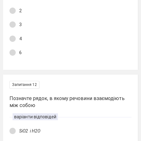
2
3
4
6
Запитання 12
Позначте рядок, в якому речовини взаємодіють
між собою
варіанти відповідей
SiO2 і H2O