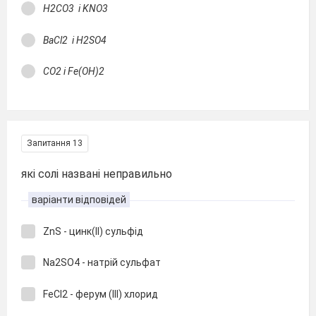
H2СO3 і KNO3
BaCl2 і H2SO4
CO2 і Fe(OH)2
Запитання 13
які солі названі неправильно
варіанти відповідей
ZnS - цинк(ІІ) сульфід
Na2SO4 - натрій сульфат
FeCl2 - ферум (ІІІ) хлорид