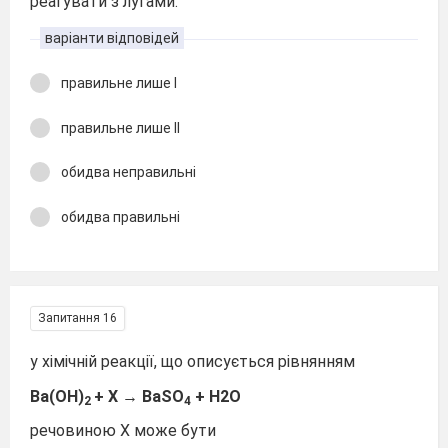
реагувати з лугами.
варіанти відповідей
правильне лише І
правильне лише ІІ
обидва неправильні
обидва правильні
Запитання 16
у хімічній реакції, що описується рівнянням
Ba(OH)
+ X → BaSO
+ H2O
2
4
речовиною Х може бути