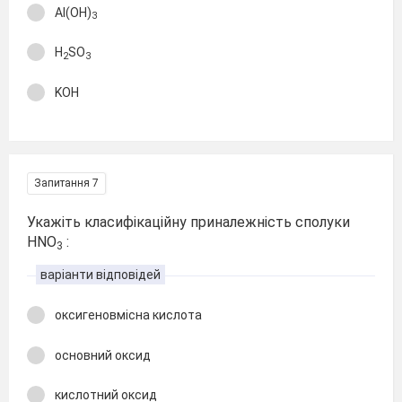
Al(OH)
3
H
SO
2
3
KOH
Запитання 7
Укажіть класифікаційну приналежність сполуки
HNO
:
3
варіанти відповідей
оксигеновмісна кислота
основний оксид
кислотний оксид