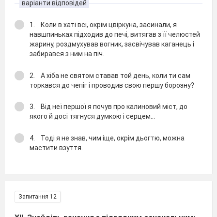
варіанти відповідей
1. Коли в хатi всi, окрiм цвiркуна, засинали, я
навшпиньках пiдходив до печi, витягав з її челюстей
жарину, роздмухував вогник, засвiчував каганець i
забирався з ним на пiч.
2. А хiба не святом ставав той день, коли ти сам
торкався до чепiг i проводив свою першу борозну?
3. Вiд неї першої я почув про калиновий мiст, до
якого й досi тягнуся думкою i серцем...
4. Тодi я не знав, чим iще, окрiм дьогтю, можна
мастити взуття.
Запитання 12