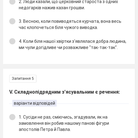
2. Люди казали, що церковний староста з одних
недогаркiв нажив казан грошви.
3. Весною, коли повиводяться курчата, вона весь
час клопочеться бiля чужого виводка.
4. Коли бiля нашої хвiртки з'являлася добра людина,
ми чули догiдливе чи розважливе "так-так-так".
Запитання 5
V. Складнопідрядним з’ясувальним є речення:
варіанти відповідей
1. Сусiди не раз, смiючись, згадували, як на
замовлення вiн робив нашому пановi фiгури
апостолiв Петра й Павла.