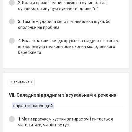
2. Коли я прожогом вискакую на вулицю, з-за
сусiднього тину чую лукаве i в'їдливе "гi".
3. Там теж ударила хвостом невелика щука, бо
ополонки не пробила.
4. Враз я нахиляюся до кружечка нiздрястого снiгу,
що зеленкуватим ковнiром охопив молоденького
бересклета.
Запитання 7
VІІ. Складнопідрядним з’ясувальним є речення:
варіанти відповідей
1.
Мати краєчком хустки витирає очi i питається
читальника, чи вiн постує.