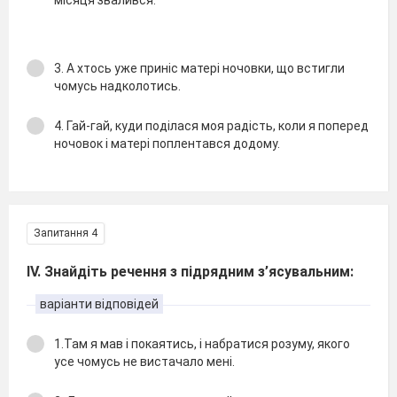
мiсяця звалився.
3. А хтось уже принiс матерi ночовки, що встигли
чомусь надколотись.
4. Гай-гай, куди подiлася моя радiсть, коли я поперед
ночовок i матерi поплентався додому.
Запитання 4
ІV. Знайдіть речення з підрядним з’ясувальним:
варіанти відповідей
1.Там я мав i покаятись, i набратися розуму, якого
усе чомусь не вистачало менi.