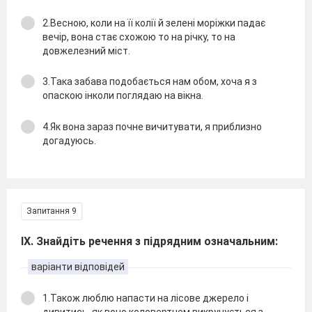
2.Весною, коли на її колiї й зеленi морiжки падає
вечiр, вона стає схожою то на рiчку, то на
довжелезний мiст.
3.Така забава подобається нам обом, хоча я з
опаскою iнколи поглядаю на вiкна.
4.Як вона зараз почне вичитувати, я приблизно
догадуюсь.
Запитання 9
IX. Знайдіть речення з підрядним означальним:
варіанти відповідей
1.Також люблю напасти на лiсове джерело i