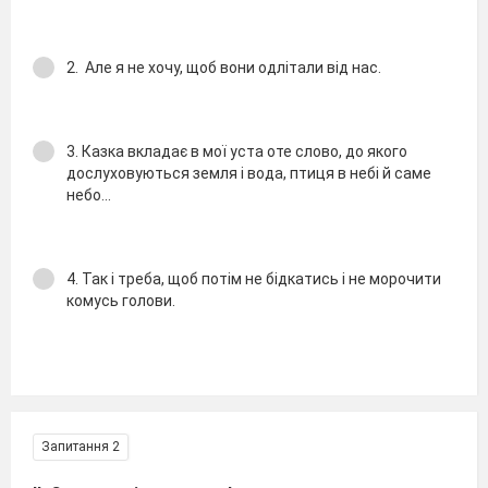
2. Але я не хочу, щоб вони одлiтали вiд нас.
3. Казка вкладає в мої уста оте слово, до якого
дослуховуються земля i вода, птиця в небi й саме
небо...
4. Так i треба, щоб потiм не бiдкатись i не морочити
комусь голови.
Запитання 2