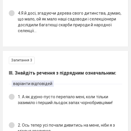
4.Я й досi, згадуючи дерева свого дитинства, думаю,
що мало, ой як мало нашi садоводи i селекцiонери
дослiдили багатющi скарби природи й народної
селекцiї...
Запитання 3
ІІІ. Знайдіть речення з підрядним означальним:
варіанти відповідей
1. А як дурно-пусто перепало менi, коли тiльки
зазимiло i перший льодок запах чорнобривцями!
2. Ось тепер усi почали дивитись на мене, нiби я з