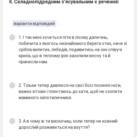
ІІ. Складнопідрядним з’ясувальним є речення:
варіанти відповідей
1. I так менi хочеться пiти в лiсову далечiнь,
побачити з якогось незнайомого берега отих, наче зi
срiбла вилитих, лебедiв, подивитись на їхнi спiвучi
крила, що в теплому iрiю захопили весну та й
принесли нам.
2. Тiльки тепер дивлюся на свої босi посинiлi ноги,
важко зiтхаю i плентаюсь до хати, щоб не схопити
маминого запотиличника.
3. А в чому ж ти вискочиш, коли тепер не кожний
дорослий розживеться на взуття?