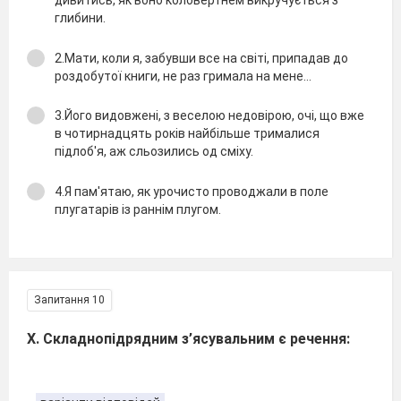
дивитись, як воно коловертнем викручується з
глибини.
2.Мати, коли я, забувши все на свiтi, припадав до
роздобутої книги, не раз гримала на мене…
3.Його видовженi, з веселою недовiрою, очi, що вже
в чотирнадцять рокiв найбiльше трималися
пiдлоб'я, аж сльозились од смiху.
4.Я пам'ятаю, як урочисто проводжали в поле
плугатарiв iз раннiм плугом.
Запитання 10
Х. Складнопідрядним з’ясувальним є речення: