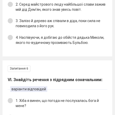
2. Серед майстрового люду найбiльшої слави зажив
мiй дiд Дем'ян, якого знав увесь повiт.
3. Залiзо й дерево аж спiвали в дiда, поки сила не
повиходила з його рук.
4. Наспiвуючи, я добiгаю до обiйстя дядька Миколи,
якого по-вудичному прозивають Бульбою.
Запитання 6
VІ. Знайдіть речення з підрядним означальним:
варіанти відповідей
1. Хiба я винен, що погода не послухалась бога й
мене?