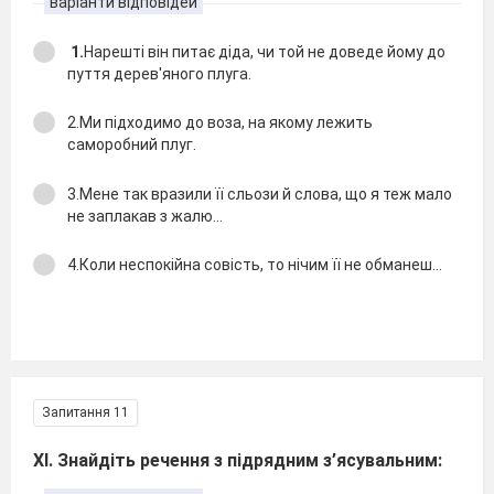
варіанти відповідей
1.
Нарештi вiн питає дiда, чи той не доведе йому до
пуття дерев'яного плуга.
2.Ми пiдходимо до воза, на якому лежить
саморобний плуг.
3.Мене так вразили її сльози й слова, що я теж мало
не заплакав з жалю...
4.Коли неспокiйна совiсть, то нiчим її не обманеш...
Запитання 11
XІ. Знайдіть речення з підрядним з’ясувальним: