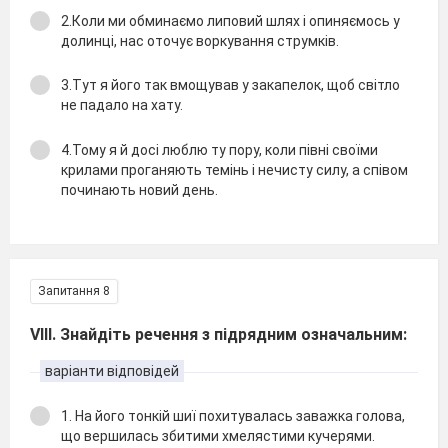
2.Коли ми обминаємо липовий шлях i опиняємось у
долинцi, нас оточує воркування струмкiв.
3.Тут я його так вмощував у закапелок, щоб свiтло
не падало на хату.
4.Тому я й досi люблю ту пору, коли пiвнi своїми
крилами проганяють темiнь i нечисту силу, а спiвом
починають новий день.
Запитання 8
VІІІ. Знайдіть речення з підрядним означальним:
варіанти відповідей
1. На його тонкiй шиї похитувалась заважка голова,
що вершилась збитими хмелястими кучерями.