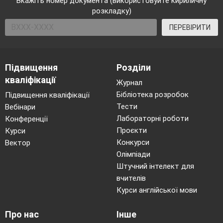
Вкажіть номер документа (використовуйте кириличну
розкладку)
ПЕРЕВІРИТИ
Підвищення
Розділи
кваліфікації
Журнал
Бібліотека розробок
Підвищення кваліфікації
Тести
Вебінари
Лабораторні роботи
Конференції
Проєкти
Курси
Конкурси
Вектор
Олімпіади
Штучний інтелект для
вчителів
Курси англійської мови
Про нас
Інше