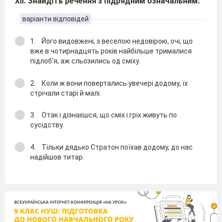
XІІ. Знайдіть речення з підрядним означальним:
варіанти відповідей
1. Його видовженi, з веселою недовiрою, очi, що
вже в чотирнадцять рокiв найбiльше трималися
пiдлоб'я, аж сльозились од смiху.
2. Коли ж вони повертались увечерi додому, їх
стрiчали старi й малi.
3. Отак i дiзнаєшся, що смiх i грiх живуть по
сусiдству.
4. Тiльки дядько Стратон поїхав додому, до нас
надiйшов титар.