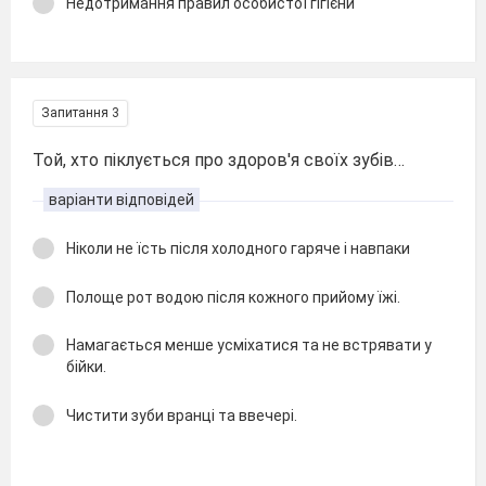
Недотримання правил особистої гігієни
Запитання 3
Той, хто піклується про здоров'я своїх зубів…
варіанти відповідей
Ніколи не їсть після холодного гаряче і навпаки
Полоще рот водою після кожного прийому їжі.
Намагається менше усміхатися та не встрявати у
бійки.
Чистити зуби вранці та ввечері.