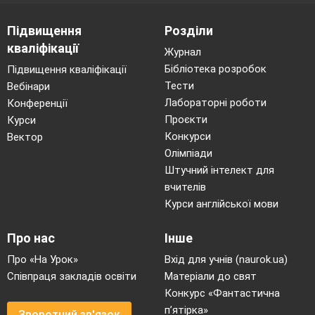
Підвищення
Розділи
кваліфікації
Журнал
Бібліотека розробок
Підвищення кваліфікації
Тести
Вебінари
Лабораторні роботи
Конференції
Проєкти
Курси
Конкурси
Вектор
Олімпіади
Штучний інтелект для
вчителів
Курси англійської мови
Про нас
Інше
Про «На Урок»
Вхід для учнів (naurok.ua)
Співпраця закладів освіти
Матеріали до свят
Конкурс «Фантастична
п’ятірка»
Зворотний зв'язок