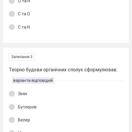
О та Н
С та O
С та Н
Запитання 3
Теорію будови органічних сполук сформулював:
варіанти відповідей
Зінін
Бутлеров
Велер