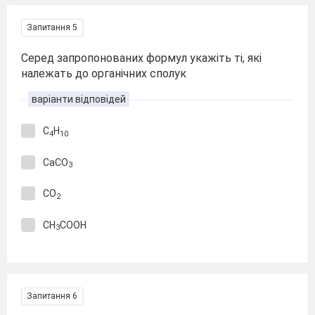
Запитання 5
Серед запропонованих формул укажіть ті, які
належать до органічних сполук
варіанти відповідей
С
Н
4
10
СаСО
3
СО
2
СН
СООН
3
Запитання 6