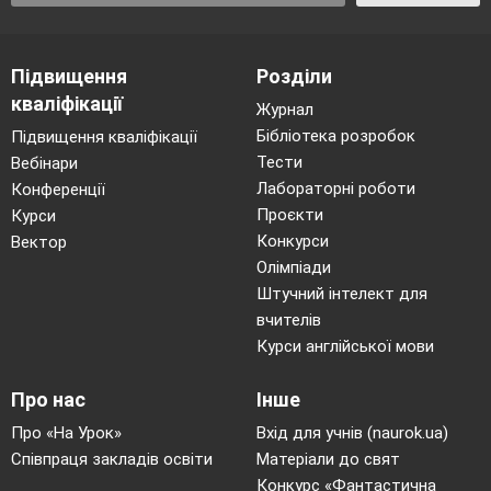
Підвищення
Розділи
кваліфікації
Журнал
Бібліотека розробок
Підвищення кваліфікації
Тести
Вебінари
Лабораторні роботи
Конференції
Проєкти
Курси
Конкурси
Вектор
Олімпіади
Штучний інтелект для
вчителів
Курси англійської мови
Про нас
Інше
Про «На Урок»
Вхід для учнів (naurok.ua)
Співпраця закладів освіти
Матеріали до свят
Конкурс «Фантастична