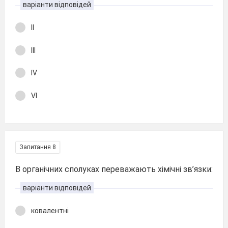
варіанти відповідей
ІІ
ІІІ
ІV
VI
Запитання 8
В органічних сполуках переважають хімічні зв’язки:
варіанти відповідей
ковалентні