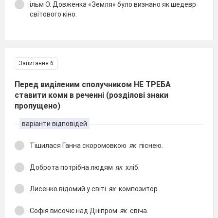
ільм О. Довженка «Земля» було визнано як шедевр
світового кіно.
Запитання 6
Перед виділеним сполучником НЕ ТРЕБА
ставити коми в реченні (розділові знаки
пропущено)
варіанти відповідей
Тішилася Ганна скоромовкою
як
піснею.
Доброта потрібна людям
як
хліб.
Лисенко відомий у світі
як
композитор.
Софія височіє над Дніпром
як
свіча.