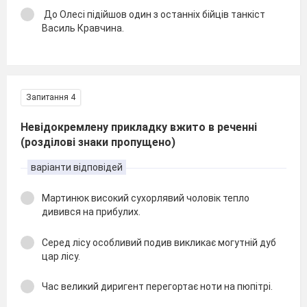
До Олесі підійшов один з останніх бійців танкіст
Василь Кравчина.
Запитання 4
Невідокремлену прикладку вжито в реченні
(розділові знаки пропущено)
варіанти відповідей
Мартинюк високий сухорлявий чоловік тепло
дивився на прибулих.
Серед лісу особливий подив викликає могутній дуб
цар лісу.
Час великий диригент перегортає ноти на пюпітрі.