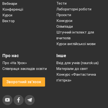
Тести
Вебінари
Лабораторні роботи
Конференції
Проєкти
Курси
Конкурси
Вектор
Олімпіади
Штучний інтелект для
вчителів
Курси англійської мови
Про нас
Інше
Про «На Урок»
Вхід для учнів (naurok.ua)
Співпраця закладів освіти
Матеріали до свят
Конкурс «Фантастична
п’ятірка»
Зворотний зв'язок