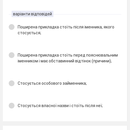
варіанти відповідей
Поширена прикладка стоїть після іменника, якого
стосується;
Поширена прикладка стоїть перед пояснювальним
іменником i має обставинний відтінок (причини);
Стосується особового займенника;
Стосується власної назви i стоїть після неї;