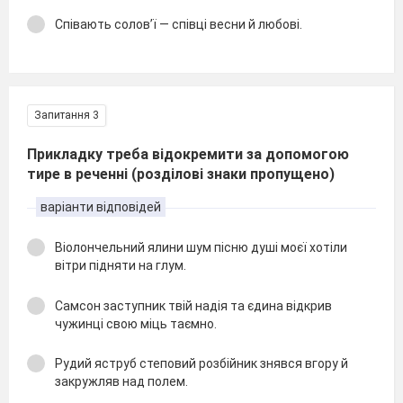
Співають солов’ї — співці весни й любові.
Запитання 3
Прикладку треба відокремити за допомогою
тире в реченні (розділові знаки пропущено)
варіанти відповідей
Віолончельний ялини шум пісню душі моєї хотіли
вітри підняти на глум.
Самсон заступник твій надія та єдина відкрив
чужинці свою міць таємно.
Рудий яструб степовий розбійник знявся вгору й
закружляв над полем.