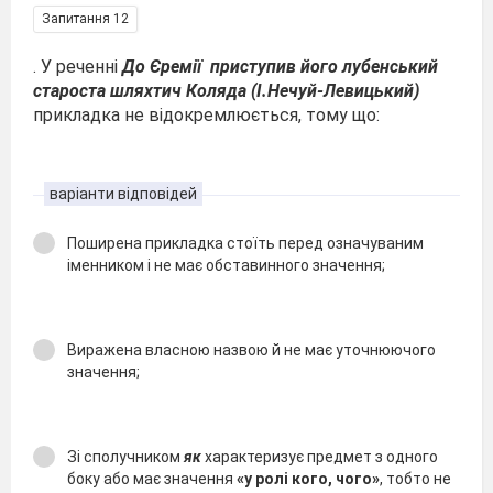
Запитання 12
. У реченні
До Єремії приступив його лубенський
староста шляхтич Коляда (І.Нечуй-Левицький)
прикладка не відокремлюється, тому що:
варіанти відповідей
Поширена прикладка стоїть перед означуваним
іменником i не має обставинного значення;
Виражена власною назвою й не має уточнюючого
значення;
Зі сполучником
як
характеризує предмет з одного
боку або має значення
«y ролі кого, чого»
, тобто не