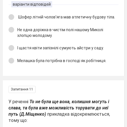
варіанти відповідей
Шофер літній чолов’яга мав атлетичну будову тіла.
Не одна доріжка в чистім полі нашому Миколі
хлопцю молодому.
І щастя квіти запізнілі сумують айстри у саду.
Мелашка була потрібна в господі як робітниця.
Запитання 11
У реченні
То не була ще вона, колишня могуть i
слава, та була вже можливість торувати до неї
путь (Д.Міщенко)
прикладка відокремлюється,
тому що: