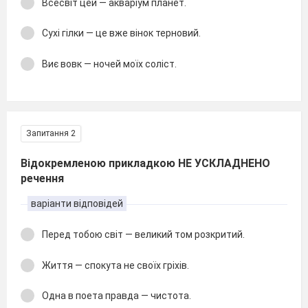
Всесвіт цей — акваріум планет.
Сухі гілки — це вже вінок терновий.
Виє вовк — ночей моїх соліст.
Запитання 2
Відокремленою прикладкою НЕ УСКЛАДНЕНО
речення
варіанти відповідей
Перед тобою світ — великий том розкритий.
Життя — спокута не своїх гріхів.
Одна в поета правда — чистота.