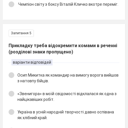
Чемпіон світу з боксу Віталій Кличко вкотре переміг.
Запитання 5
Прикладку треба відокремити комами в реченні
(розділові знаки пропущено)
варіанти відповідей
Осип Микитка як командир на вимогу ворога вийшов
з натовпу бійців.
«Звенигора» в моїй свідомості відклалася як одна з
найцікавіших робіт.
Україна в усній народній творчості давно оспівана
як хлібний край.