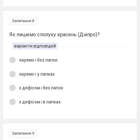
Запитання 8
Як пишемо сполуку красень (Дніпро)?
варіанти відповідей
окремо і без лапок
окремо і у лапках
з дефісом і без лапок
з дефісом і в лапках
Запитання 9