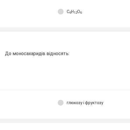
С
Н
О
6
12
6
До моносахаридів відносять:
глюкозу і фруктозу