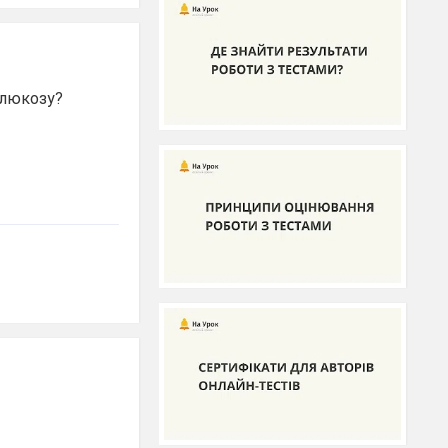
глюкозу?