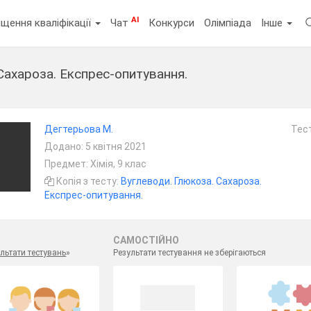
AI
щення кваліфікації
Чат
Конкурси
Олімпіада
Інше
Сахароза. Експрес-опитування.
Дегтерьова М.
Тест
Додано: 5 квітня 2021
Предмет: Хімія, 9 клас
Копія з тесту:
Вуглеводи. Глюкоза. Сахароза.
Експрес-опитування.
САМОСТІЙНО
льтати тестувань
»
Результати тестування не зберігаються