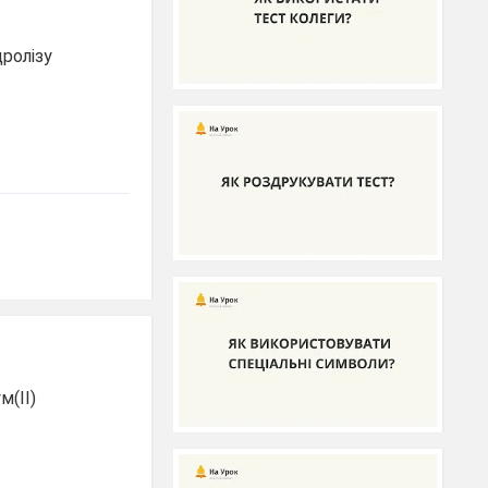
дролізу
м(ІІ)