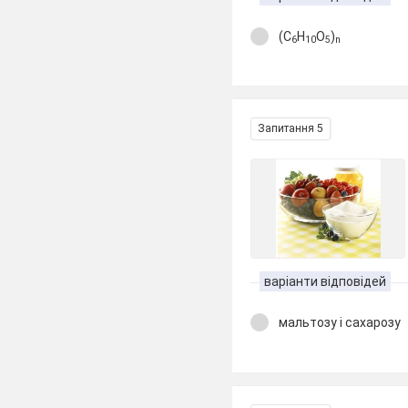
(С
Н
О
)
6
10
5
n
Запитання 5
варіанти відповідей
мальтозу і сахарозу