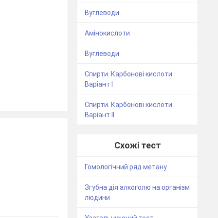
Вуглеводи
Амінокислоти
Вуглеводи
Спирти. Карбонові кислоти.
Варіант І
Спирти. Карбонові кислоти.
Варіант ІІ
Схожі тест
Гомологічний ряд метану
Згубна дія алкоголю на організм
людини