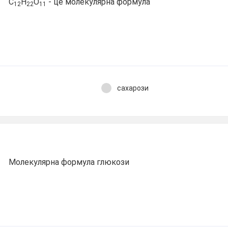
С
Н
О
- це молекулярна формула
12
22
11
сахарози
Молекулярна формула глюкози