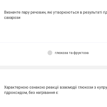
Визначте пару речовин, які утворюються в результаті гі
сахарози
глюкоза та фруктоза
Характерною ознакою реакції взаємодії глюкози з купру
гідроксидом, без нагрівання є: