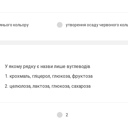
инього кольору
утворення осаду червоного кол
У якому рядку є назви лише вуглеводів
1. крохмаль, гліцерол, глюкоза, фруктоза
2. целюлоза, лактоза, глюкоза, сахароза
2