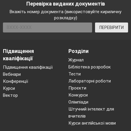
Перевірка виданих документів
Вкажіть номер документа (використовуйте кириличну
розкладку)
ПЕРЕВІРИТИ
Підвищення
Розділи
кваліфікації
Журнал
Бібліотека розробок
Підвищення кваліфікації
Тести
Вебінари
Лабораторні роботи
Конференції
Проєкти
Курси
Конкурси
Вектор
Олімпіади
Штучний інтелект для
вчителів
Курси англійської мови