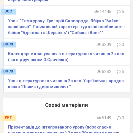
DOC
14445
5
Урок. "Тема уроку: Григорій Сковорода. Збірка "Байки
харківські". Повчальний характер і художні особливості
байок "Бджола та Шершень" і "Собака і Вовк"."
DOCX
3309
0
Календарне планування з літературного читання 2 клас
( за підручником О.Савченко)
DOCX
6282
5
Урок літературного читання 2 клас. Українська народна
казка "Півник і двоє мишенят"
Схожі матеріали
PPT
5149
0
Презентація до інтегрованого уроку (позакласне