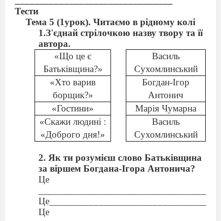
________________________________
Тести
Тема 5 (1урок). Читаємо в рідному колі
1.З'єднай стрілочкою назву твору та її
автора.
«Що це є
Василь
Батьківщина?»
Сухомлинський
«Хто варив
Богдан-Ігор
борщик?»
Антонич
«Гостини»
Марія Чумарна
«Скажи людині :
Василь
«Доброго дня!»
Сухомлинський
2. Як ти розумієш слово Батьківщина
за віршем Богдана-Ігора Антонича?
Це
_____________________________________
Це__________________________________
Це