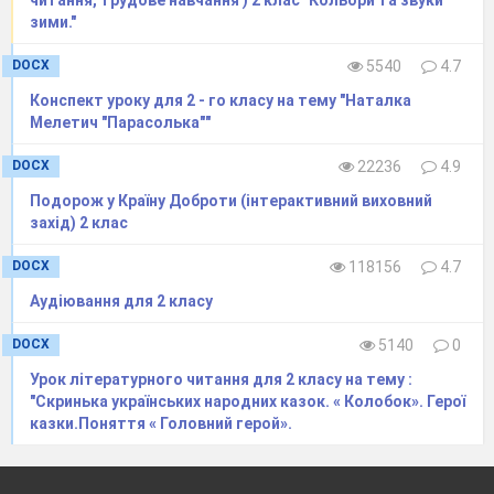
читання, трудове навчання ) 2 клас "Кольори та звуки
зими."
DOCX
5540
4.7
Конспект уроку для 2 - го класу на тему "Наталка
Мелетич "Парасолька""
DOCX
22236
4.9
Подорож у Країну Доброти (інтерактивний виховний
захід) 2 клас
DOCX
118156
4.7
Аудіювання для 2 класу
DOCX
5140
0
Урок літературного читання для 2 класу на тему :
"Скринька українських народних казок. « Колобок». Герої
казки.Поняття « Головний герой».