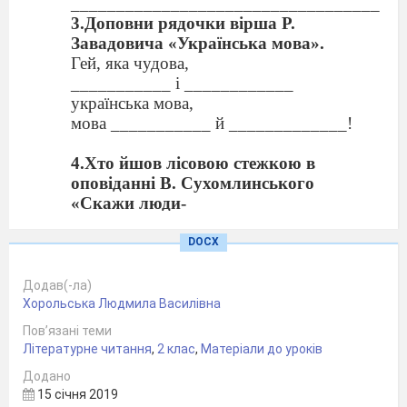
_____________________________________
3.Доповни рядочки вірша Р.
Завадовича «Українська мова».
Гей, яка чудова,
___________ і ____________
українська мова,
мова ___________ й _____________!
4.Хто йшов лісовою стежкою в
оповіданні В. Сухомлинського
«Скажи люди-
ні : «Доброго дня!»
А) мама й донька;
DOCX
Б) батько й маленький син;
В) брат і
сестра.
Додав(-ла)
Хорольська Людмила Василівна
5.Від яких слів сина усе
довкола
Пов’язані теми
змінилося?
Літературне читання
,
2 клас
,
Матеріали до уроків
А) «Доброго ранку!»;
Додано
Б) «Доброго дня!»;
15 січня 2019
В) « Доброго вечора!».