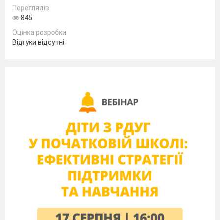
Переглядів
845
6. Встав пропущені слова за змістом
твору В. Сухомлинського «Гостини».
Оцінка розробки
Мамам відчиняє _____________. До
Відгуки відсутні
хати входить сусідка
-
стара-престара
_______________
________________.
Бабусі
_______
років.
7. Чому матуся провела до вітальні
бабусю Христину в брудних
черевиках?
_____________________________________
8.Допиши рядочки, які є головною
думкою вірша М. Чумарної «Хто
варив борщик?»
Найбільша в світі сила –
С_____________
п____________,
з____________
м___________ !