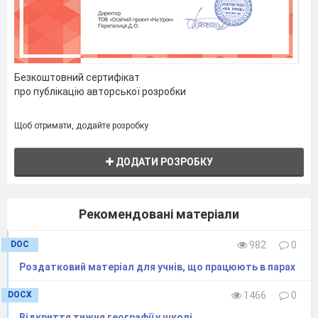
діяльності
У Роторуа немає місця, не порушеного термальною
діяльністю. Серед численних визначних пам'яток -
Безкоштовний сертифікат
місто Бас-Хаус, заснований в 1908 році, що зберегло
про публікацію авторської розробки
ауру едвардіанської вишуканості. Популярна човнова
екскурсія на острів Мокойа, розташований посеред
Щоб отримати, додайте розробку
озера Роторуа, де можна зануритися в гаряче джерело
Хінемоа. На околиці міста розташована термальна
ДОДАТИ РОЗРОБКУ
область Вакареварева і долина гейзерів, де можна
побачити Похуту, "плескаючий" гейзер. Це найбільший
гейзер Нової Зеландії,що з достатньою регулярністю
викидає фонтан кожні 20 хвилин на висоту
30 м
.
Рекомендовані матеріали
Розташований неподалік менший гейзер "Пера принца
Уельського", як правило, починає
фонтанувати
DOC
982
0
незадовго до Похуту, даючи як би прелюдію до основної
Роздатковий матеріал для учнів, що працюють в парах
дії, щоб гарантувати увагу публіки. Поруч розташовані
киплячі сірчані джерела, і ви ногами відчуваєте тепло
DOCX
1466
0
каменів.
Відкриття тижня географії у школі