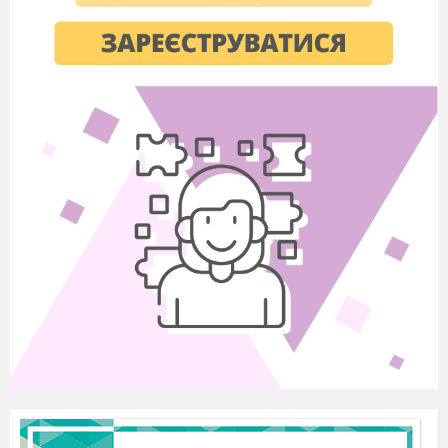
агітбригади «Голос
Землі».
Підведення підсумків
Тижня географії.
Визначення переможців
конкурсів.
П
`
ятниця
Відвідування
краєзнавчого музею з
метою вивчення природи
рідного краю.