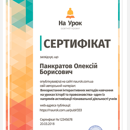
В Тиждень географії
була включена така активна форма
діяльності учнів як виступи лекторської групи.
Підготовлені
активісти знайомили дітей з цікавими природними фактами,
надзвичайними місцевостями усіх куточків світу.
В розповіді використовувалися карти світу, материків із
зображенням тваринного, рослинного світу, визначні пам
`
ятки
природи.
МАТЕРІАЛИ ВИСТУПУ ЛЕКТОРСЬКОЇ
ГРУПИ
Роторуа - місцевість зі слідами вулканічної