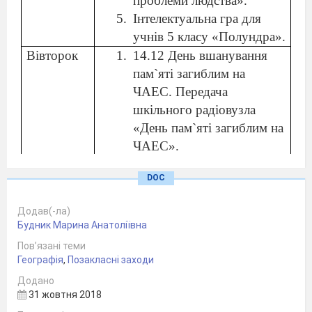
проблеми людства».
Інтелектуальна гра для
учнів 5 класу «Полундра».
Вівторок
14.12 День вшанування
пам`яті загиблим на
ЧАЕС. Передача
шкільного радіовузла
«День пам`яті загиблим на
ЧАЕС».
Фотоконкурс «Мій біль –
DOC
Чорнобиль» з
використанням
Додав(-ла)
комп`ютерних технологій.
Будник Марина Анатоліївна
Тематична книжкова
Пов’язані теми
полиця «Природа – наш
Географія
,
Позакласні заходи
дім».
Додано
Гра між учнями 5,6 класів
31 жовтня 2018
«Знайди скарб» -