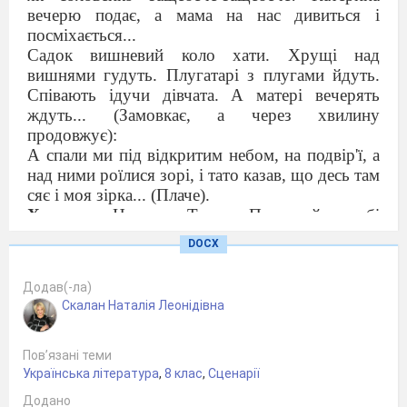
вечерю подає, а мама на нас дивиться і
посміхається...
Садок вишневий коло хати. Хрущі над
вишнями гудуть. Плугатарі з плугами йдуть.
Співають ідучи дівчата. А матері вечерять
ждуть... (Замовкає, а через хвилину
продовжує):
А спали ми під відкритим небом, на подвір'ї, а
над ними роїлися зорі, і тато казав, що десь там
сяє і моя зірка... (Плаче).
Хлопчик:
Не плач, Тарасе. Послухай, я тобі
велику таємницю від
крию, тільки нікому не
DOCX
розказуй, бо біда тобі ж самому буде!
Тарас:
Ну, яка в тебе може бути таємниця?
Додав(-ла)
Хлопчик:
У мене сестричка народилася, то я
Скалан Наталія Леонідівна
вночі підслухав, як баба-повитуха пророчила
матері про долю малої. Вона, знаєш, перш, ніж
увійти до хати, де має дитина народитися, у
Пов’язані теми
вікно дивиться і в ньому бачить тієї дитини
Українська література
,
8 клас
,
Сценарії
долю.
Додано