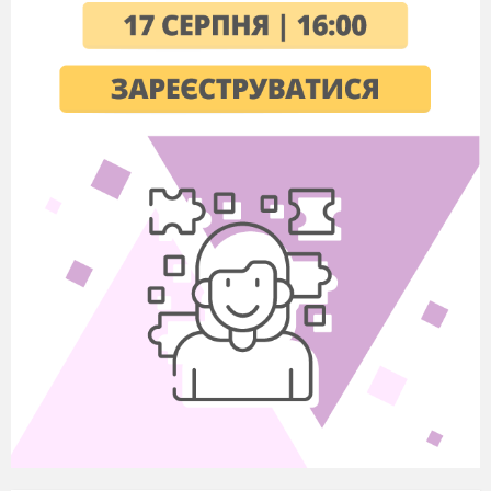
нема, бо все його кудись пан посилає, все
кудись відправляє... А в хаті злидні
несказанні...
Хлопчик:
Женімо, Тарасе, отару! Поночіє...
Тарас:
Не пожену. Заночую отут під зорями в
полі. Може, хоч мама присниться або козаки.
Козаки мені часто сняться, особливо один, ста
резний і сивоусий.
Хлопчик:
Тоді добраніч, Тарасику! Я тобі
вранці хліба принесу!
(
Тарас вкладається під тополею, вкривається
свиткою, засинає. З глибини сцени виринає
старезний запорожець. У руках у нього дві
великі книги. За
порожець сідає коло Тараса,
гладить його по голові і сам до себе
промовляє):
Було колись - в Україні
Ревіли гармати:
Було колись - запорожці
Вміли панувати.
Панували, добували