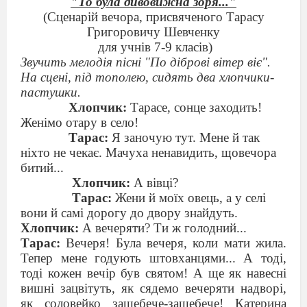
"То була дивовижна зоря..."
(Сценарій вечора, присвяченого Тарасу
Григоровичу Шевченку
для учнів 7-9 класів)
Звучить мелодія пісні "По діброві вітер віє".
На сцені, під тополею, сидять два хлопчики-
пастушки.
Хлопчик:
Тарасе, сонце заходить!
Женімо отару в село!
Тарас:
Я заночую тут. Мене й так
ніхто не чекає. Мачуха ненавидить, щовечора
битий...
Хлопчик:
А вівці?
Тарас:
Жени й моїх овець, а у селі
вони й самі дорогу до двору знайдуть.
Хлопчик:
А вечеряти? Ти ж голодний...
Тарас:
Вечеря! Була вечеря, коли мати жила.
Тепер мене годують штовханцями... А тоді,
тоді кожен вечір був святом! А ще як навесні
вишні зацвітуть, як сядемо вечеряти надворі,
як соловейко защебече-защебече! Катерина