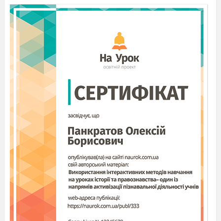
І славу, і волю:
Минулося - осталися
Могили на полі.
(Тарас прокидається, здивовано дивиться на
козака, котрий наче не помічає хлопчикового
здивування і продовжує):
Не вернуться сподівані.
Смійся,
лютий враже!
Не вернеться воля.
Та не дуже,
бо все гине, -
Не вернуться запорожці.
Слава не
поляже.
Не встануть гетьмани.
Не поляже,
а розкаже.
Не покриють Україну
Що діялось в
світі.
Червоні жупани!
Чия правда,
чия кривда
Обідрана, сиротою
І чиї ми діти.
Понад Дніпром плаче:
Наша пісня,