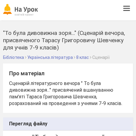
Tog
navi
"То була дивовижна зоря..." (Сценарій вечора,
присвяченого Тарасу Григоровичу Шевченку
для учнів 7-9 класів)
Бібліотека
Українська література
8 клас
Сценарії
Про матеріал
Сценарій літературного вечора " То була
дивовижна зоря..." присвячений вшануванню
пам'яті Тараса Григоровича Шевченка,
розрахований на проведення з учнями 7-9 класів.
Перегляд файлу