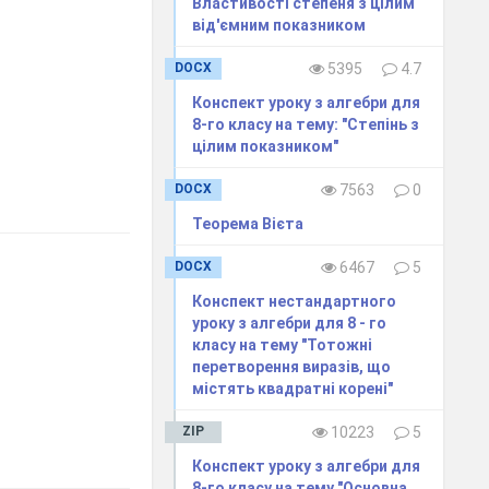
Властивості степеня з цілим
від'ємним показником
DOCX
5395
4.7
Конспект уроку з алгебри для
8-го класу на тему: "Степінь з
цілим показником"
DOCX
7563
0
Теорема Вієта
DOCX
6467
5
Конспект нестандартного
уроку з алгебри для 8 - го
класу на тему "Тотожні
перетворення виразів, що
містять квадратні корені"
ZIP
10223
5
Конспект уроку з алгебри для
8-го класу на тему "Основна