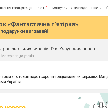
AI
щення кваліфікації
Чат
Конкурси
Олімпіада
Інше
бок
«Фантастична п’ятірка»
подарунки вигравай!
 раціональних виразів. Розв’язування вправ
Матеріали до уроків
з теми «Тотожні перетворення раціональних виразів». Ман
ми України.