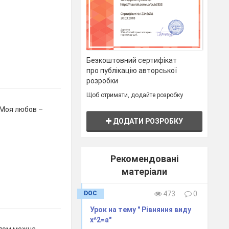
Безкоштовний сертифікат
про публікацію авторської
розробки
Щоб отримати, додайте розробку
«Моя любов –
ДОДАТИ РОЗРОБКУ
Рекомендовані
матеріали
DOC
473
0
Урок на тему " Рівняння виду
x^2=а"
илом можна