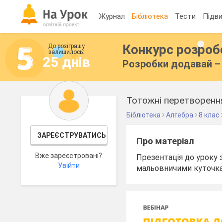
Журнал
Бібліотека
Тести
Підви
Конкурс розро
До розіграшу
залишилось:
25 днів
Розробки додавай – 
Тотожні перетворення
Бібліотека
Алгебра
8 клас
ЗАРЕЄСТРУВАТИСЬ
Про матеріал
Вже зареєстровані?
Презентація до уроку 
Увійти
мальовничими куточка