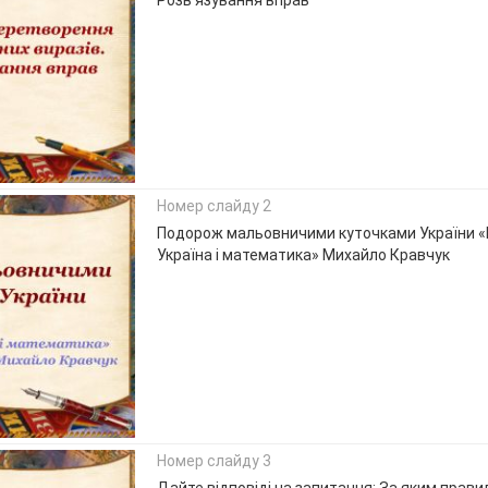
Розв'язування вправ
Номер слайду 2
Подорож мальовничими куточками України 
Україна і математика» Михайло Кравчук
Номер слайду 3
Дайте відповіді на запитання: За яким прав