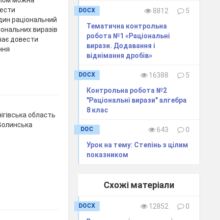
нести
DOCX
8812
5
один раціональний
Тематична контрольна
іональних виразів
робота №1 «Раціональні
чає довести
вирази. Додавання і
ння
віднімання дробів»
DOCX
16388
5
Контрольна робота №2
"Раціональні вирази" алгебра
8 клас
ігівська область
Волинська
DOC
643
0
Урок на тему: Степінь з цілим
показником
Схожі матеріали
DOCX
12852
0