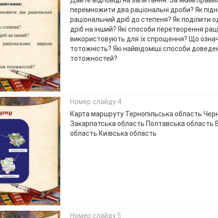
перемножити два раціональні дроби? Як під
раціональний дріб до степеня? Як поділити 
дріб на інший? Які способи перетворення рац
використовують для їх спрощення? Що озна
тотожність? Які найвідоміші способи доведе
тотожностей?
Номер слайду 4
Карта маршруту Тернопільська область Черн
Закарпатська область Полтавська область 
область Київська область
Номер слайду 5