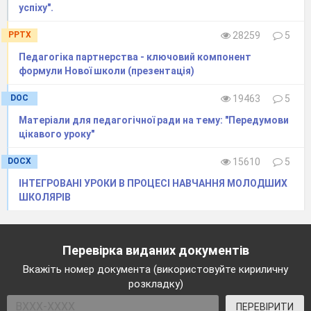
успіху".
PPTX
28259
5
Педагогіка партнерства - ключовий компонент
формули Нової школи (презентація)
DOC
19463
5
Матеріали для педагогічної ради на тему: "Передумови
цікавого уроку"
DOCX
15610
5
ІНТЕГРОВАНІ УРОКИ В ПРОЦЕСІ НАВЧАННЯ МОЛОДШИХ
ШКОЛЯРІВ
Перевірка виданих документів
Вкажіть номер документа (використовуйте кириличну
розкладку)
ПЕРЕВІРИТИ