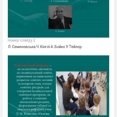
Номер слайду 2
Л. Семеновська Ч. Кінглі А. Бойко У. Тейлор