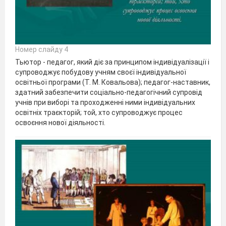
Номер слайду 4
Тьютор - педагог, який діє за принципом індивідуалізації і
супроводжує побудову учням своєї індивідуальної
освітньої програми (Т. М. Ковальова); педагог-наставник,
здатний забезпечити соціально-педагогічний супровід
учнів при виборі та проходженні ними індивідуальних
освітніх траєкторій; той, хто супроводжує процес
освоєння нової діяльності.