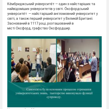
Ке́мбриджський університе́т — один з найстаріших та
найвідоміших університетів у світі. О́ксфордський
університе́т — найстаріший англомовний університет у
світі, а також перший університет у Великій Британії.
Заснований в 1117 році, розташований в
місті Оксфорд, графство Оксфордшир.