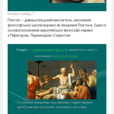
Номер слайду 7
Плато́н — давньогрецький мислитель, засновник
філософської школи відомої як Академія Платона. Один із
основоположників європейської філософії нарівні
з Піфагором, Парменідом і Сократом.