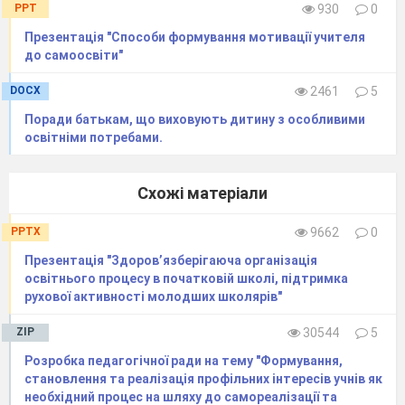
PPT
930
0
Презентація "Способи формування мотивації учителя
до самоосвіти"
DOCX
2461
5
Поради батькам, що виховують дитину з особливими
освітніми потребами.
Схожі матеріали
PPTX
9662
0
Презентація "Здоров’язберігаюча організація
освітнього процесу в початковій школі, підтримка
рухової активності молодших школярів"
ZIP
30544
5
Розробка педагогічної ради на тему "Формування,
становлення та реалізація профільних інтересів учнів як
необхідний процес на шляху до самореалізації та