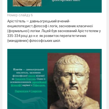
Номер слайду 6
Арісто́тель — давньогрецький вчений-
енциклопедист,філософ і логік, засновник класичної
(формальної) логіки. Ліцей був заснований Арістотелем у
335-334 році до н.е. як розвиток перепатетичних
(мандрівних) філософських шкіл.