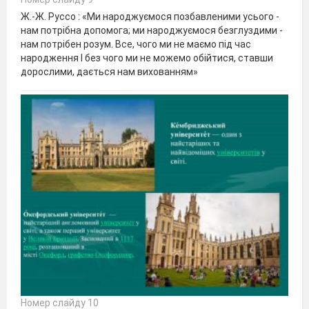
Ж.-Ж. Руссо : «Ми народжуємося позбавленими усього -
нам потрібна допомога; ми народжуємося безглуздими -
нам потрібен розум. Все, чого ми не маємо під час
народження І без чого ми не можемо обійтися, ставши
дорослими, дається нам вихованням»
Номер слайду 10