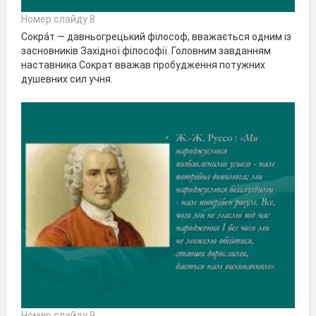
Номер слайду 8
Сокра́т — давньогрецький філософ, вважається одним із
засновників Західної філософії. Головним завданням
наставника Сократ вважав пробудження потужних
душевних сил учня.
Номер слайду 9