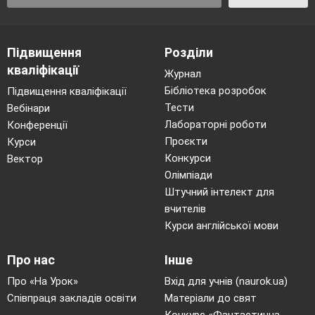
Підвищення
Розділи
кваліфікації
Журнал
Бібліотека розробок
Підвищення кваліфікації
Тести
Вебінари
Лабораторні роботи
Конференції
Проєкти
Курси
Конкурси
Вектор
Олімпіади
Штучний інтелект для
вчителів
Курси англійської мови
Про нас
Інше
Про «На Урок»
Вхід для учнів (naurok.ua)
Співпраця закладів освіти
Матеріали до свят