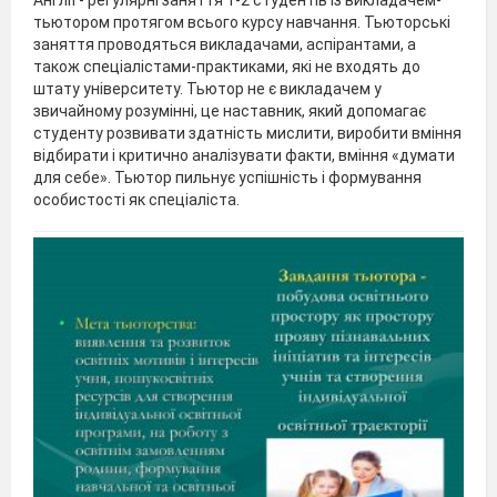
Англії - регулярні заняття 1-2 студентів із викладачем-
тьютором протягом всього курсу навчання. Тьюторські
заняття проводяться викладачами, аспірантами, а
також спеціалістами-практиками, які не входять до
штату університету. Тьютор не є викладачем у
звичайному розумінні, це наставник, який допомагає
студенту розвивати здатність мислити, виробити вміння
відбирати і критично аналізувати факти, вміння «думати
для себе». Тьютор пильнує успішність і формування
особистості як спеціаліста.