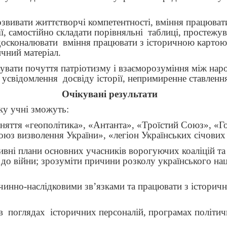
звивати життєтворчі компетентності, вміння працюват
, самостійно складати порівняльні
таблиці, простежу
удосконалювати
вміння працювати з історичною картою,
чний матеріал.
вати почуття патріотизму і взаєморозуміння між нар
о усвідомлення
досвіду історії, непримиренне ставленн
Очікувані результати
ку учні зможуть:
яття «геополітика», «Антанта», «Троїстий Союз», «Г
оюз визволення України», «легіон Українських січових 
ивні плани основних учасників ворогуючих коаліцій та
я до війни; зрозуміти причини розколу українського на
инно-наслідковими зв’язками та працювати з історич
в
поглядах
історичних персоналій, програмах політи