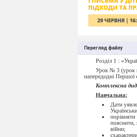
Перегляд файлу
Розділ 1 : «Укра
Урок № 3 (урок в
напередодні Першої с
Комплексна ди
Навчальна:
Дати уявл
Українськи
порівняти
пояснити, 
війни;
схарактери