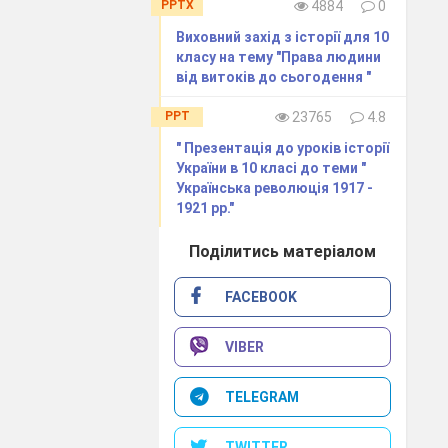
PPTX
4884
0
Виховний захід з історії для 10
а», «Союз
класу на тему "Права людини
від витоків до сьогодення "
а
ставлення
кого
PPT
23765
4.8
чними
" Презентація до уроків історії
України в 10 класі до теми "
ичних
Українська революція 1917 -
1921 рр."
 актуальним в
Поділитись матеріалом
FACEBOOK
на уроках
рівновага »
VIBER
TELEGRAM
свіду учнів
TWITTER