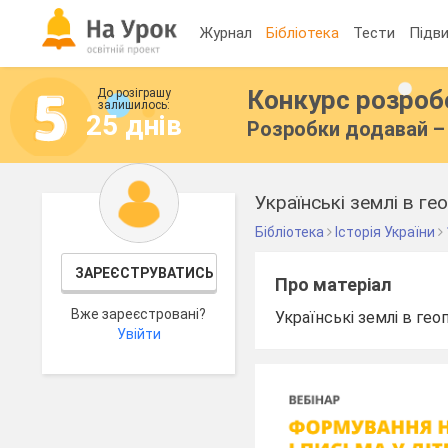
Журнал
Бібліотека
Тести
Підви
Конкурс розро
До розіграшу
залишилось:
25 днів
Розробки додавай – 
Українські землі в ге
Бібліотека
Історія України
ЗАРЕЄСТРУВАТИСЬ
Про матеріал
Вже зареєстровані?
Українські землі в гео
Увійти