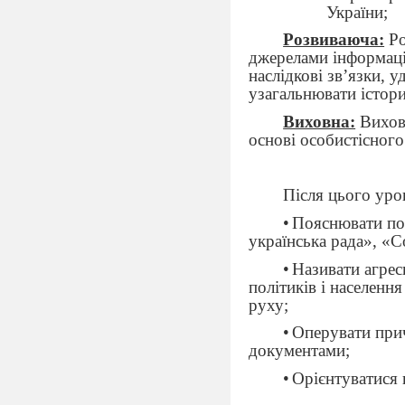
України;
Розвиваюча:
Ро
джерелами інформації
наслідкові зв’язки, 
узагальнювати істори
Виховна:
Вихову
основі особистісног
Після цього уро
•
Пояснювати пон
українська рада», «С
•
Називати агрес
політиків і населенн
руху;
•
Оперувати прич
документами;
•
Орієнтуватися 
партій;