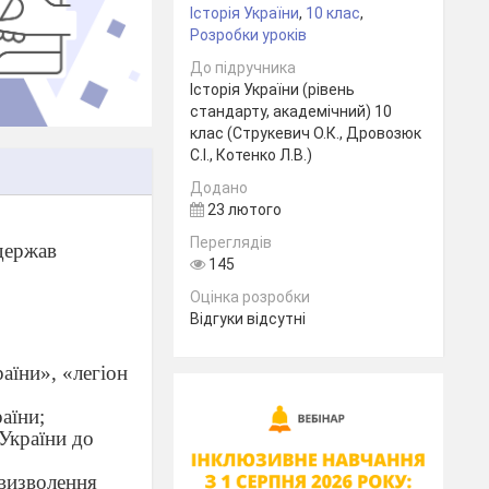
Історія України
,
10 клас
,
Розробки уроків
До підручника
Історія України (рівень
стандарту, академічний) 10
клас (Струкевич О.К., Дровозюк
С.І., Котенко Л.В.)
Додано
23 лютого
Переглядів
держав
145
Оцінка розробки
Відгуки відсутні
аїни», «легіон
аїни;
 України до
 визволення