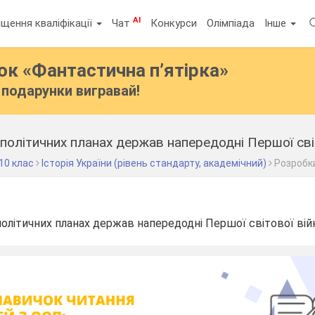
AI
щення кваліфікації
Чат
Конкурси
Олімпіада
Інше
бок
«Фантастична п’ятірка»
подарунки вигравай!
ополітичних планах держав напередодні Першої світ
10 клас
Історія України (рівень стандарту, академічний)
Розробки
політичних планах держав напередодні Першої світової війн