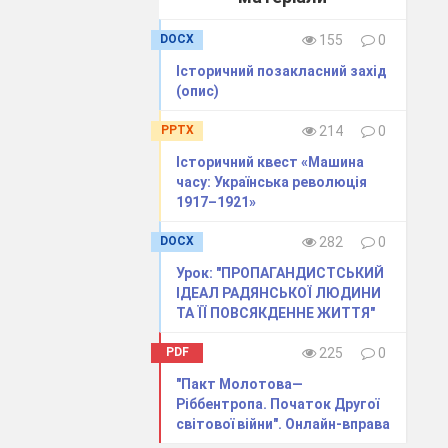
тво.
DOCX
155
0
Історичний позакласний захід
(опис)
ей )
PPTX
214
0
Історичний квест «Машина
часу: Українська революція
1917–1921»
DOCX
282
0
Урок: "ПРОПАГАНДИСТСЬКИЙ
ІДЕАЛ РАДЯНСЬКОЇ ЛЮДИНИ
ТА ЇЇ ПОВСЯКДЕННЕ ЖИТТЯ"
дартних
PDF
225
0
хв.)
"Пакт Молотова—
Ріббентропа. Початок Другої
українських
світової війни". Онлайн-вправа