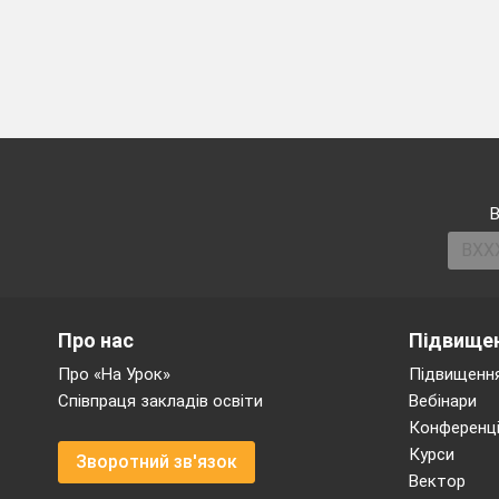
Гра «Мікрофон»
Які військов
«Антанта», «
Позначте на к
В
З курсу всесв
Завершення п
економічний 
Оформлення
Про нас
Підвищен
політичними 
Прагнення пр
Про «На Урок»
Підвищення
кризи, нарост
Співпраця закладів освіти
Вебінари
опозиційні по
Конференці
зовнішню загр
Курси
Зворотний зв'язок
До складу яки
Вектор
(Російської та Австро