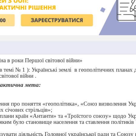
їна в роки Першої світової війни»
 темі № 1 ): Українські землі
в геополітичних планах 
вітової війни .
дактична мета:
ення про поняття «геополітика», «Союз визволення Укр
х січових стрільців»;
 плани країн «Антанти» та «Троїстого союзу» щодо Укр
яким було становище населення та ставлення політиків
зувати діяльність Головної української ради та Союзу