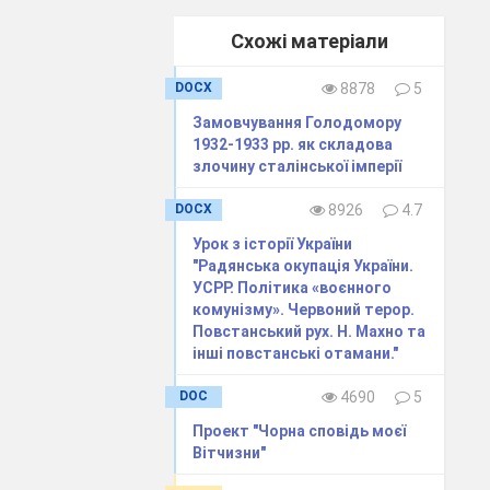
).
Схожі матеріали
 завдання)
DOCX
8878
5
Замовчування Голодомору
1932-1933 рр. як складова
злочину сталінської імперії
DOCX
8926
4.7
Урок з історії України
и та легіону
"Радянська окупація України.
УСРР. Політика «воєнного
комунізму». Червоний терор.
Повстанський рух. Н. Махно та
інші повстанські отамани."
DOC
4690
5
Проект "Чорна сповідь моєї
Вітчизни"
 Першої