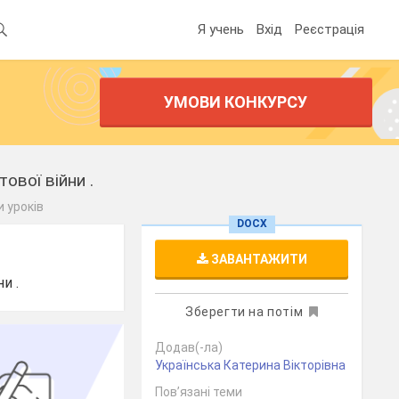
Я учень
Вхід
Реєстрація
УМОВИ КОНКУРСУ
ової війни .
 уроків
DOCX
ЗАВАНТАЖИТИ
и .
Зберегти на потім
Додав(-ла)
Українська Катерина Вікторівна
Пов’язані теми