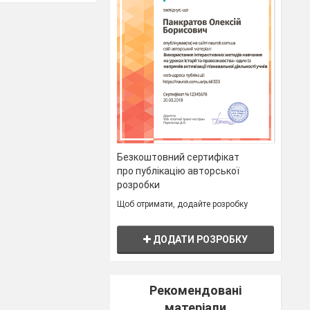
актуальним в
 Союз»,
Безкоштовний сертифікат
про публікацію авторської
розробки
.
Щоб отримати, додайте розробку
дні Першої
сторичних
ДОДАТИ РОЗРОБКУ
, Науичик О.В.
ої середньої
Рекомендовані
матеріали