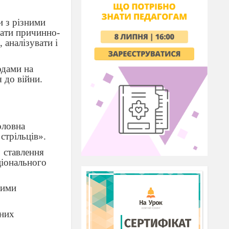
и з різними
вати причинно-
 аналізувати і
одами на
я до війни.
оловна
стрільців».
ставлення
ціонального
ними
чних