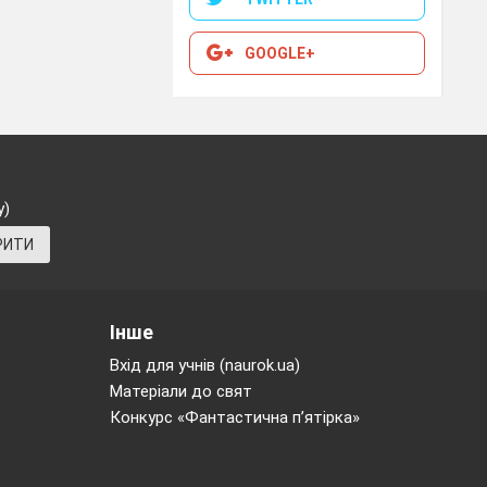
ю війною?
?(
GOOGLE+
 блоків
у)
РИТИ
вітової
війни?
видкий
двома воєнно-
Інше
ьополітичні
Вхід для учнів (naurok.ua)
, знешкодити
Матеріали до свят
облем на
Конкурс «Фантастична п’ятірка»
іття?
ськово –