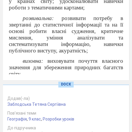
у країнах світу; удосконалювати навички
роботи з тематичними картами;
розвивальна:
розвивати потребу в
звертанні до статистичної інформації та на її
основі робити власні судження, критичне
мислення, уміння аналізувати та
систематизувати інформацію, навички
публічного виступу, акуратність;
виховна:
виховувати почуття власного
значення для збереження природних багатств
світу.
Тип уроку:
комбінований.
DOCX
Обладнання:
підручник, атлас, політична
Додав(-ла)
карта світу, карта енергетики світу, аркуші-
Заблодська Тетяна Сергіївна
наліпки різних кольорів у вигляді умовних
Пов’язані теми
зображень різних типів електростанцій.
Географія
,
9 клас
,
Розробки уроків
Основні поняття:
електроенергетика,
До підручника
електростанція, ЛЕП, гідроресурси, паливін