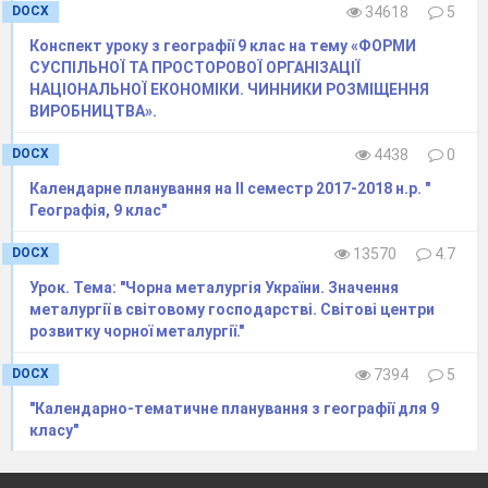
DOCX
34618
5
Конспект уроку з географії 9 клас на тему «ФОРМИ
СУСПІЛЬНОЇ ТА ПРОСТОРОВОЇ ОРГАНІЗАЦІЇ
НАЦІОНАЛЬНОЇ ЕКОНОМІКИ. ЧИННИКИ РОЗМІЩЕННЯ
ВИРОБНИЦТВА».
DOCX
4438
0
Календарне планування на ІІ семестр 2017-2018 н.р. "
Географія, 9 клас"
DOCX
13570
4.7
Урок. Тема: "Чорна металургія України. Значення
2. Найбільші країни-
металургії в світовому господарстві. Світові центри
виробники та країни-споживачі
розвитку чорної металургії."
електроенергії в світі.
DOCX
7394
5
Тепер давайте розглянемо
"Календарно-тематичне планування з географії для 9
найбільші країни-виробники та країни-
класу"
споживачі в світі за таблицею у підручнику ст.
114 пар.22.
(Слайд 9)