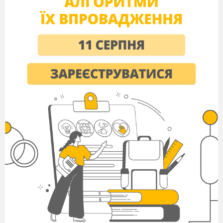
ІІІ. МОТИВАЦІЯ НАВЧАЛЬНОЇ ТА
ПІЗНАВАЛЬНОЇ ДІЯЛЬНОСТІ
УЧНІВ
Як ви вже
зрозуміли з попереднього уроку, зараз важко
уявити життя без електричної енергії. Завдяки
їй працюють численні побутові прилади,
елктродвигуни, які використовуються в
промисловості, сільському господарстві,
будівництві та екологічно чисті
транспортні
засоби (тролейбуси, трамваї, електромобілі,
електровози). Саме тому електричну енергію
вважають універсальною. Вона має здатність
передаватися на значні відстані, проте її не
можна накопичувати й зберігати у великих
обсягах.
Епіграфом до
сьогоднішнього уроку є така думка:
«
Так, вся сучасна
цивілізація на електриці будується.
Вичерпається енергія, згниють