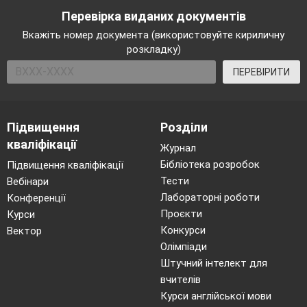
Табл.1.
Країни – найбільші
Перевірка виданих документів
виробники та споживачі електроенергії
Вкажіть номер документа (використовуйте кириличну
Міс-
Споживанн
Виробництво
розкладку)
це
Країна
(млрд кВТ/
(млрд кВТ/
ПЕРЕВІРИТИ
год)
год)
1
Китай
5650
5523
Підвищення
Розділи
2
США
4048
3832
кваліфікації
Журнал
3
Росія
1064
1031
Бібліотека розробок
Підвищення кваліфікації
Тести
Вебінари
4
Індія
1052
864
Лабораторні роботи
Конференції
5
Японія
966
921
Проєкти
Курси
Конкурси
Вектор
6
Канада
616
511
Олімпіади
7
Німеччина
585
540
Штучний інтелект для
вчителів
8
Франція
568
451
Курси англійської мови
9
Бразилія
537
483