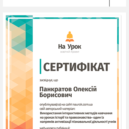
станції, і все».
(Слайд 2)
Як ви її розумієте?
Давайте
поміркуємо: Що таке 1 кВт/год енергії для
людини?
1. Це 50 год
слухати радіо (Слайд 4 )
2.
110 год бритися електробритвою
(Слайд 4)
3. 2 год пилососити (Слайд 5
)
4. 12 год дивитися
кольоровий телевізор
(Слайд 5
)
5.
Приймати 5-хвилинний душ
(Слайд 6
)
6. Нагріти на 6
С повну ванну води
0
(150 л) (Слайд 6)
Який висновок зробимо? 1 кВт/год